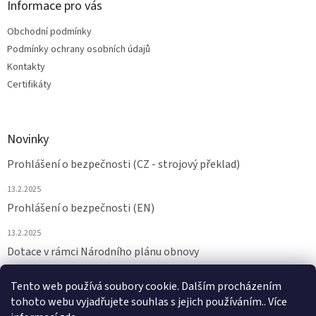
Informace pro vás
Obchodní podmínky
Podmínky ochrany osobních údajů
Kontakty
Certifikáty
Novinky
Prohlášení o bezpečnosti (CZ - strojový překlad)
13.2.2025
Prohlášení o bezpečnosti (EN)
13.2.2025
Dotace v rámci Národního plánu obnovy
24.6.2024
Tento web používá soubory cookie. Dalším procházením
tohoto webu vyjadřujete souhlas s jejich používáním.. Více
ARCHIV