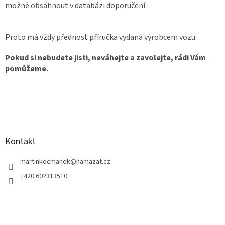
možné obsáhnout v databázi doporučení.
Proto má vždy přednost příručka vydaná výrobcem vozu.
Pokud si nebudete jisti, neváhejte a zavolejte, rádi Vám
pomůžeme.
Z
á
p
a
Kontakt
t
í
martinkocmanek
@
namazat.cz
+420 602313510