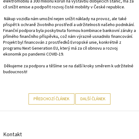
elektromobilů a 300 milionů korun na výstavbu dobíjecích stanic, má za
cíl snížit emise a podpořit rozvoj čisté mobility v České republice​.
Nákup vozidla nám umožní nejen snížit náklady na provoz, ale také
přispět k ochraně životního prostředí a udržitelnosti našeho podnikání.
Finanční podpora byla poskytnuta formou kombinace bankovní záruky a
přímého finančního příspěvku, což nám výrazně usnadnilo financování.
Projekt byl financován z prostředků Evropské unie, konkrétně z
programu Next Generation EU, který má za cíl obnovu a rozvoj
ekonomik po pandemii COVID-19​​.
Děkujeme za podporu a těšíme se na další kroky směrem k udržitelné
budoucnosti!
PŘEDCHOZÍ ČLÁNEK
DALŠÍ ČLÁNEK
Z
á
p
a
Kontakt