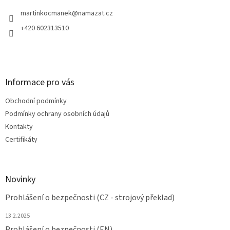
t
í
martinkocmanek
@
namazat.cz
+420 602313510
Informace pro vás
Obchodní podmínky
Podmínky ochrany osobních údajů
Kontakty
Certifikáty
Novinky
Prohlášení o bezpečnosti (CZ - strojový překlad)
13.2.2025
Prohlášení o bezpečnosti (EN)