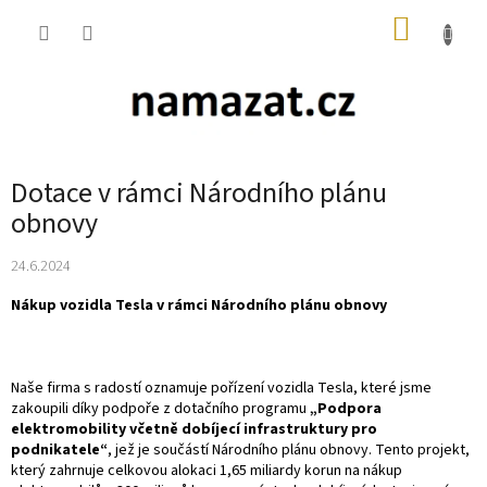
Přejít
NÁKUP
na
obsah
KOŠÍK
Dotace v rámci Národního plánu
obnovy
24.6.2024
Nákup vozidla Tesla v rámci Národního plánu obnovy
Naše firma s radostí oznamuje pořízení vozidla Tesla, které jsme
zakoupili díky podpoře z dotačního programu
„Podpora
elektromobility včetně dobíjecí infrastruktury pro
podnikatele“
, jež je součástí Národního plánu obnovy. Tento projekt,
který zahrnuje celkovou alokaci 1,65 miliardy korun na nákup