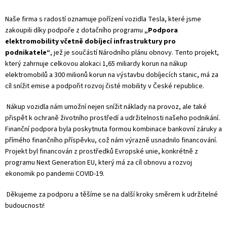
Naše firma s radostí oznamuje pořízení vozidla Tesla, které jsme
zakoupili díky podpoře z dotačního programu
„Podpora
elektromobility včetně dobíjecí infrastruktury pro
podnikatele“
, jež je součástí Národního plánu obnovy. Tento projekt,
který zahrnuje celkovou alokaci 1,65 miliardy korun na nákup
elektromobilů a 300 milionů korun na výstavbu dobíjecích stanic, má za
cíl snížit emise a podpořit rozvoj čisté mobility v České republice​.
Nákup vozidla nám umožní nejen snížit náklady na provoz, ale také
přispět k ochraně životního prostředí a udržitelnosti našeho podnikání.
Finanční podpora byla poskytnuta formou kombinace bankovní záruky a
přímého finančního příspěvku, což nám výrazně usnadnilo financování.
Projekt byl financován z prostředků Evropské unie, konkrétně z
programu Next Generation EU, který má za cíl obnovu a rozvoj
ekonomik po pandemii COVID-19​​.
Děkujeme za podporu a těšíme se na další kroky směrem k udržitelné
budoucnosti!