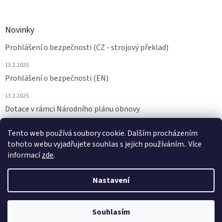
Novinky
Prohlášení o bezpečnosti (CZ - strojový překlad)
13.2.2025
Prohlášení o bezpečnosti (EN)
13.2.2025
Dotace v rámci Národního plánu obnovy
24.6.2024
Tento web používá soubory cookie. Dalším procházením
tohoto webu vyjadřujete souhlas s jejich používáním.. Více
ARCHIV
informací
zde
.
Nastavení
Vytvořil Shoptet
Souhlasím
Copyright 2026
NAMAZAT.CZ
. Všechna práva vyhrazena.