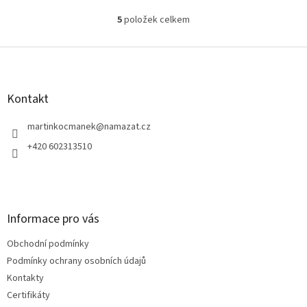
5
položek celkem
O
v
l
Z
á
á
d
p
a
a
Kontakt
c
t
í
í
martinkocmanek
@
namazat.cz
p
r
+420 602313510
v
k
y
v
ý
Informace pro vás
p
i
Obchodní podmínky
s
u
Podmínky ochrany osobních údajů
Kontakty
Certifikáty