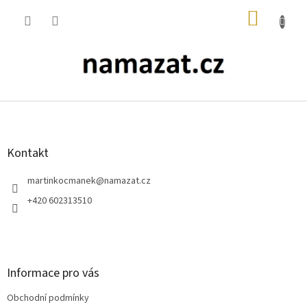
Přejít
NÁKUP
na
obsah
KOŠÍK
Z
á
p
a
Kontakt
t
í
martinkocmanek
@
namazat.cz
+420 602313510
Informace pro vás
Obchodní podmínky