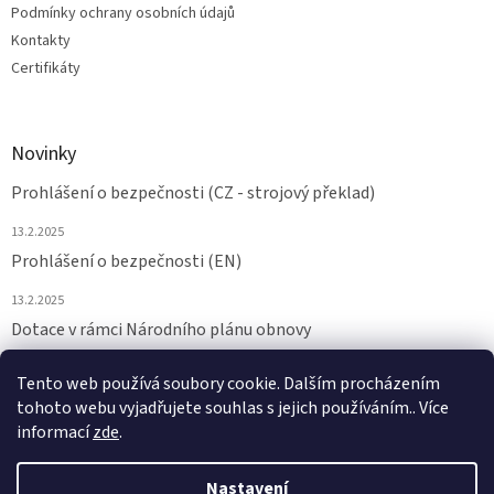
Podmínky ochrany osobních údajů
Kontakty
Certifikáty
Novinky
Prohlášení o bezpečnosti (CZ - strojový překlad)
13.2.2025
Prohlášení o bezpečnosti (EN)
13.2.2025
Dotace v rámci Národního plánu obnovy
24.6.2024
Tento web používá soubory cookie. Dalším procházením
tohoto webu vyjadřujete souhlas s jejich používáním.. Více
ARCHIV
informací
zde
.
Nastavení