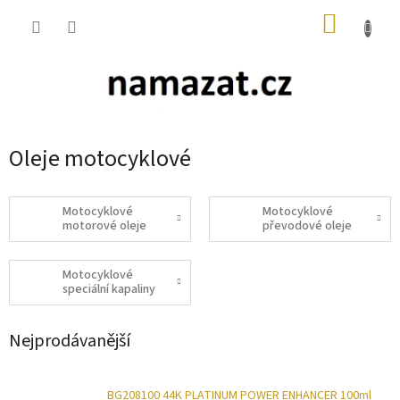
Přejít
NÁKUP
na
obsah
KOŠÍK
Oleje motocyklové
Motocyklové
Motocyklové
motorové oleje
převodové oleje
Motocyklové
speciální kapaliny
Nejprodávanější
BG208100 44K PLATINUM POWER ENHANCER 100ml