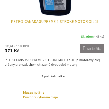
PETRO-CANADA SUPREME 2-STROKE MOTOR OIL 1l
Skladem
(>5 ks)
306,61 Kč bez DPH
Do košíku
371 Kč
PETRO-CANADA SUPREME 2-STROKE MOTOR OIL je motorový olej
určený pro vzduchem chlazené dvoudobé motory.
3
položek celkem
O
v
l
á
Mazací plány
d
Průvodci výběrem oleje
a
c