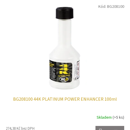
p
V
r
Kód:
BG208100
ý
o
p
d
i
u
s
k
p
t
r
ů
o
d
u
k
t
ů
BG208100 44K PLATINUM POWER ENHANCER 100ml
Skladem
(>5 ks)
274,38 Kč bez DPH