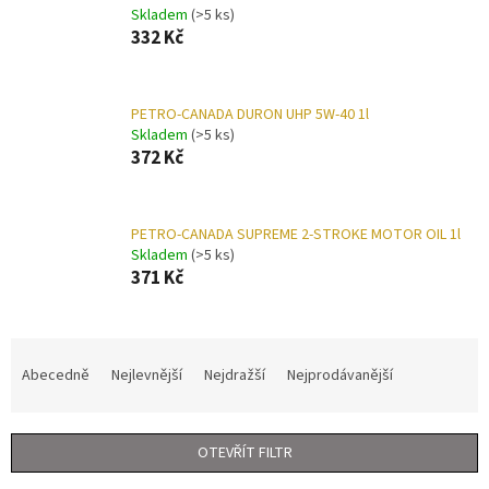
Skladem
(>5 ks)
332 Kč
PETRO-CANADA DURON UHP 5W-40 1l
Skladem
(>5 ks)
372 Kč
PETRO-CANADA SUPREME 2-STROKE MOTOR OIL 1l
Skladem
(>5 ks)
371 Kč
Ř
a
Abecedně
Nejlevnější
Nejdražší
Nejprodávanější
z
e
n
OTEVŘÍT FILTR
í