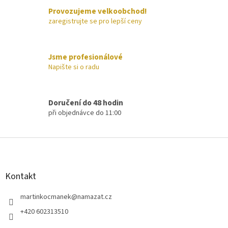
í
Provozujeme velkoobchod!
p
zaregistrujte se pro lepší ceny
r
v
k
y
Jsme profesionálové
v
Napište si o radu
ý
p
i
s
Doručení do 48 hodin
u
při objednávce do 11:00
Z
á
p
a
Kontakt
t
í
martinkocmanek
@
namazat.cz
+420 602313510