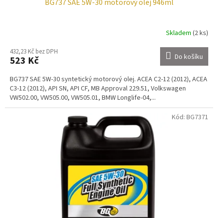
BG737 SAE 5W-30 motorový olej 946ml
Skladem
(2 ks)
432,23 Kč bez DPH
Do košíku
523 Kč
BG737 SAE 5W-30 syntetický motorový olej. ACEA C2-12 (2012), ACEA
C3-12 (2012), API SN, API CF, MB Approval 229.51, Volkswagen
VW502.00, VW505.00, VW505.01, BMW Longlife-04,...
Kód:
BG7371