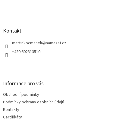
Z
á
p
a
Kontakt
t
í
martinkocmanek
@
namazat.cz
+420 602313510
Informace pro vás
Obchodní podmínky
Podmínky ochrany osobních údajů
Kontakty
Certifikáty