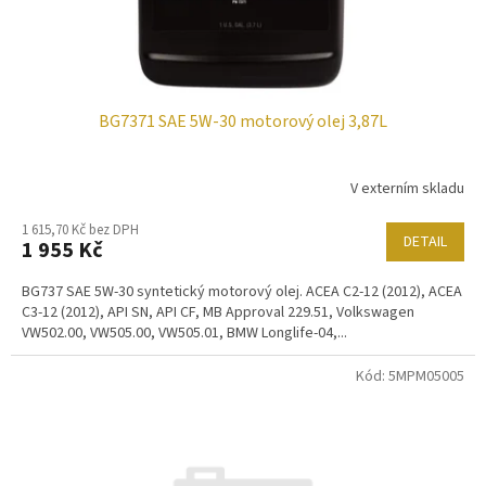
BG7371 SAE 5W-30 motorový olej 3,87L
V externím skladu
1 615,70 Kč bez DPH
DETAIL
1 955 Kč
BG737 SAE 5W-30 syntetický motorový olej. ACEA C2-12 (2012), ACEA
C3-12 (2012), API SN, API CF, MB Approval 229.51, Volkswagen
VW502.00, VW505.00, VW505.01, BMW Longlife-04,...
Kód:
5MPM05005