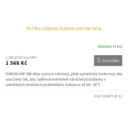
PETRO-CANADA DURON UHP 0W-40 4l
Skladem
(3 ks)
1 295,87 Kč bez DPH
Do košíku
1 568 Kč
DURON UHP 0W-40 je vysoce výkonný, plně syntetický motorový olej
navržený tak, aby splňoval extrémně náročné požadavky v
extrémních terénních podmínkách. Dokonce až do -35°C.
Kód:
DUHP14C12