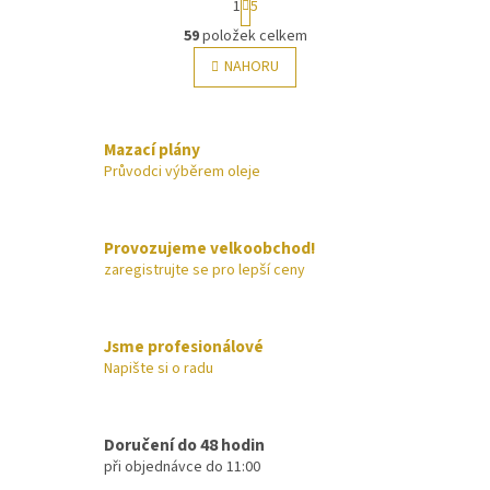
1
5
t
O
r
59
položek celkem
v
á
l
NAHORU
n
á
k
o
d
v
a
á
Mazací plány
c
n
í
Průvodci výběrem oleje
í
p
r
v
Provozujeme velkoobchod!
k
zaregistrujte se pro lepší ceny
y
v
ý
p
Jsme profesionálové
i
Napište si o radu
s
u
Doručení do 48 hodin
při objednávce do 11:00