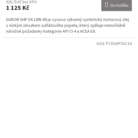
929,75 Kč bez DPH
Do košíku
1 125 Kč
DURON SHP E6 10W-40 je vysoce výkonný syntetický motorový olej
s nízkým obsahem sulfátového popela, který splňuje mimořádně
náročné požadavky kategorie API CI-4 a ACEA E6.
Kód:
PCDUHP03C16