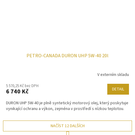
PETRO-CANADA DURON UHP 5W-40 20l
V externím skladu
5 570,25 Kč bez DPH
DETAIL
6 740 Kč
DURON UHP 5W-40 je plně syntetický motorový olej, který poskytuje
vynikající ochranu a výkon, zejména v prostředí s nízkou teplotou.
NAČÍST 12 DALŠÍCH
S