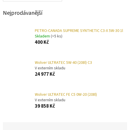
Nejprodávanější
PETRO-CANADA SUPREME SYNTHETIC C3-X 5W-30 1l
Skladem
(>5 ks)
400 Kč
Wolver ULTRATEC 5W-40 (208l) C3
V externím skladu
24 977 Kč
Wolver ULTRATEC FE C5 0W-20 (208l)
V externím skladu
39 858 Kč
Ř