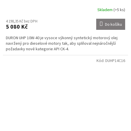
Skladem
(>5 ks)
4 198,35 Kč bez DPH
Do košíku
5 080 Kč
DURON UHP 10W-40 je vysoce výkonný syntetický motorový olej
navržený pro dieselové motory tak, aby splňoval nejnáročnější
požadavky nové kategorie API CK-4.
Kód:
DUHP14C16