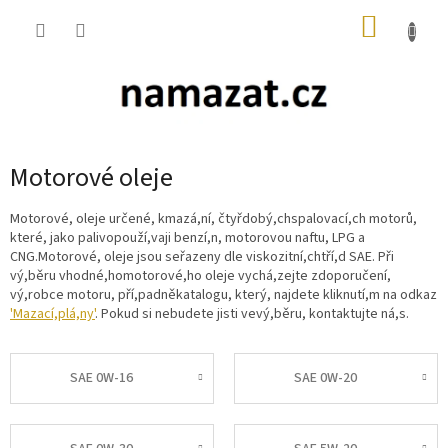
Přejít
NÁKUP
na
obsah
KOŠÍK
Motorové oleje
Motorové, oleje určené, kmazá,ní, čtyřdobý,chspalovací,ch motorů,
které, jako palivopouží,vaji benzí,n, motorovou naftu, LPG a
CNG.Motorové, oleje jsou seřazeny dle viskozitní,chtří,d SAE. Při
vý,běru vhodné,homotorové,ho oleje vychá,zejte zdoporučení,
vý,robce motoru, pří,padněkatalogu, který, najdete kliknutí,m na odkaz
'Mazací,plá,ny'
. Pokud si nebudete jisti vevý,běru, kontaktujte ná,s.
SAE 0W-16
SAE 0W-20