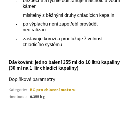
-
bezpečně a rychle odstraňuje mastnotu a vodní
kámen
-
mísitelný z běžnými druhy chladících kapalin
-
po výplachu není zapotřebí provádět
neutralizaci
-
zastavuje korozi a prodlužuje životnost
chladícího systému
Dávkování: jedno balení 355 ml do 10 litrů kapaliny
(30 ml na 1 litr chladící kapaliny)
Doplňkové parametry
Kategorie
:
BG pro chlazení motoru
Hmotnost
:
0.355 kg
Z
á
p