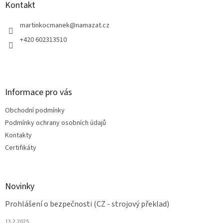
a
Kontakt
t
í
martinkocmanek
@
namazat.cz
+420 602313510
Informace pro vás
Obchodní podmínky
Podmínky ochrany osobních údajů
Kontakty
Certifikáty
Novinky
Prohlášení o bezpečnosti (CZ - strojový překlad)
13.2.2025