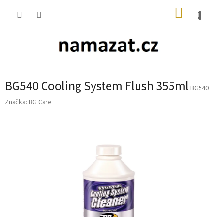
Přejít
NÁKUP
na
obsah
KOŠÍK
BG540 Cooling System Flush 355ml
BG540
Značka:
BG Care