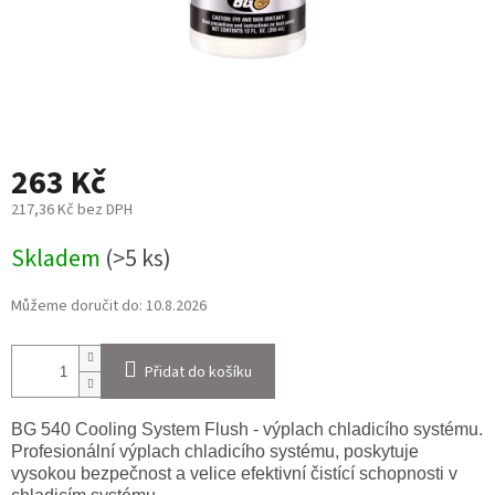
263 Kč
217,36 Kč bez DPH
Měrná
Skladem
(>5 ks)
cena:
Můžeme doručit do:
10.8.2026
Přidat do košíku
BG 540 Cooling System Flush - výplach chladicího systému.
Profesionální výplach chladicího systému, poskytuje
vysokou bezpečnost a velice efektivní čistící schopnosti v