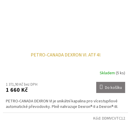
PETRO-CANADA DEXRON VI. ATF 4l
Skladem
(5 ks)
1 371,90 Kč bez DPH
Do košíku
1 660 Kč
PETRO-CANADA DEXRON VI je unikátní kapalina pro vícestupňové
automatické převodovky. Plně nahrazuje Dexron®-II a Dexron®-III.
Kód:
DDMVCVTC12