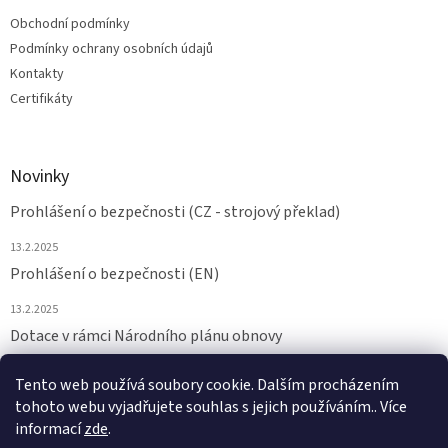
Obchodní podmínky
Podmínky ochrany osobních údajů
Kontakty
Certifikáty
Novinky
Prohlášení o bezpečnosti (CZ - strojový překlad)
13.2.2025
Prohlášení o bezpečnosti (EN)
13.2.2025
Dotace v rámci Národního plánu obnovy
24.6.2024
Tento web používá soubory cookie. Dalším procházením
tohoto webu vyjadřujete souhlas s jejich používáním.. Více
ARCHIV
informací
zde
.