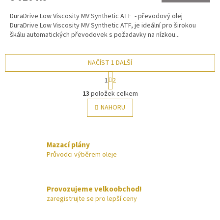
DuraDrive Low Viscosity MV Synthetic ATF - převodový olej
DuraDrive Low Viscosity MV Synthetic ATF, je ideální pro širokou
škálu automatických převodovek s požadavky na nízkou...
NAČÍST 1 DALŠÍ
S
1
2
t
O
r
13
položek celkem
v
á
l
NAHORU
n
á
k
o
d
v
a
á
Mazací plány
c
n
í
Průvodci výběrem oleje
í
p
r
v
Provozujeme velkoobchod!
k
zaregistrujte se pro lepší ceny
y
v