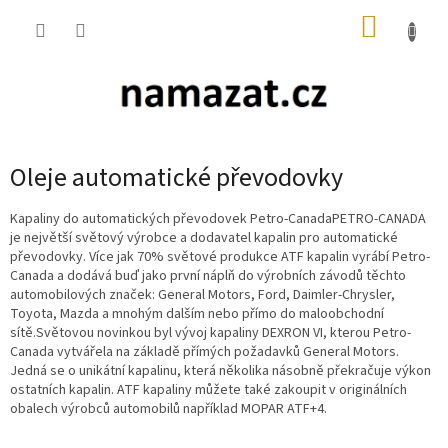
Přejít
NÁKUP
na
obsah
KOŠÍK
Oleje automatické převodovky
Kapaliny do automatických převodovek Petro-CanadaPETRO-CANADA
je největší světový výrobce a dodavatel kapalin pro automatické
převodovky. Více jak 70% světové produkce ATF kapalin vyrábí Petro-
Canada a dodává buď jako první náplň do výrobních závodů těchto
automobilových značek: General Motors, Ford, Daimler-Chrysler,
Toyota, Mazda a mnohým dalším nebo přímo do maloobchodní
sítě.Světovou novinkou byl vývoj kapaliny DEXRON VI, kterou Petro-
Canada vytvářela na základě přímých požadavků General Motors.
Jedná se o unikátní kapalinu, která několika násobně překračuje výkon
ostatních kapalin. ATF kapaliny můžete také zakoupit v originálních
obalech výrobců automobilů například MOPAR ATF+4.