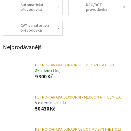
Automatická
DSG/DCT
převodovka
převodovka
CVT variátorová
převodovka
Nejprodávanější
PETRO-CANADA DURADRIVE CVT SYNT. ATF 20l
Skladem
(1 ks)
9 300 Kč
PETRO-CANADA DEXRON III - MERCON ATF D3M 205l
V externím skladu
50 430 Kč
PETRO-CANADA DURADRIVE DCT MV SYNTHETIC 1l