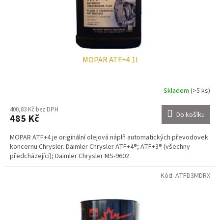
k
t
ů
MOPAR ATF+4 1l
Skladem
(>5 ks)
400,83 Kč bez DPH
Do košíku
485 Kč
MOPAR ATF+4 je originální olejová náplň automatických převodovek
koncernu Chrysler. Daimler Chrysler ATF+4®; ATF+3® (všechny
předcházející); Daimler Chrysler MS-9602
Kód:
ATFD3MDRX