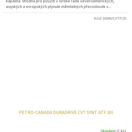
kapalina. Vhodná pro použití v široké řadě severoamerických,
asijských a evropských plynule měnitelných převodovek s...
Kód:
DDMVCVTP20
PETRO-CANADA DURADRIVE CVT SYNT. ATF 20l
Skladem
(1 ks)