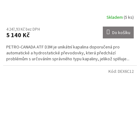
Skladem
(5 ks)
4 247,93 Kč bez DPH
Do košíku
5 140 Kč
PETRO-CANADA ATF D3M je unikátní kapalina doporučená pro
automatické a hydrostatické převodovky, která předchází
problémům s určováním správného typu kapaliny, jelikož splňuje...
Kód:
DEX6C12