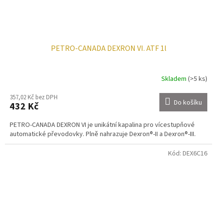
PETRO-CANADA DEXRON VI. ATF 1l
Skladem
(>5 ks)
357,02 Kč bez DPH
Do košíku
432 Kč
PETRO-CANADA DEXRON VI je unikátní kapalina pro vícestupňové
automatické převodovky. Plně nahrazuje Dexron®-II a Dexron®-III.
Kód:
DEX6C16