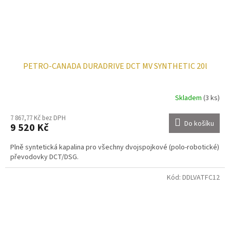
PETRO-CANADA DURADRIVE DCT MV SYNTHETIC 20l
Skladem
(3 ks)
7 867,77 Kč bez DPH
Do košíku
9 520 Kč
Plně syntetická kapalina pro všechny dvojspojkové (polo-robotické)
převodovky DCT/DSG.
Kód:
DDLVATFC12