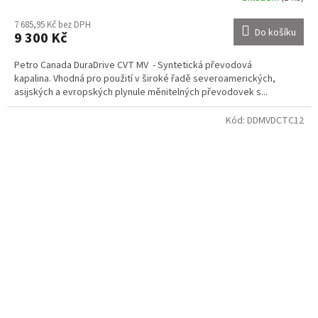
7 685,95 Kč bez DPH
Do košíku
9 300 Kč
Petro Canada DuraDrive CVT MV - Syntetická převodová
kapalina. Vhodná pro použití v široké řadě severoamerických,
asijských a evropských plynule měnitelných převodovek s...
Kód:
DDMVDCTC12