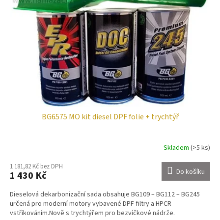
k
p
t
r
ů
o
d
u
k
t
ů
BG6575 MO kit diesel DPF folie + trychtýř
Skladem
(>5 ks)
1 181,82 Kč bez DPH
Do košíku
1 430 Kč
Dieselová dekarbonizační sada obsahuje BG109 – BG112 – BG245
určená pro moderní motory vybavené DPF filtry a HPCR
vstřikováním.Nově s trychtýřem pro bezvíčkové nádrže.