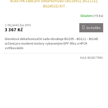
BG6576K Sada pro Dekarbonizaci (BG10932, BG11232,
BG24532) KIT
Skladem
(>5 ks)
2 782,64 Kč bez DPH
Do košíku
3 367 Kč
Dieselová dekarbonizační sada obsahuje BG109 – BG112 – BG245
určená pro moderní motory vybavenými DPF filtry a HPCR
vstřikováním
Kód:
BG6577MO