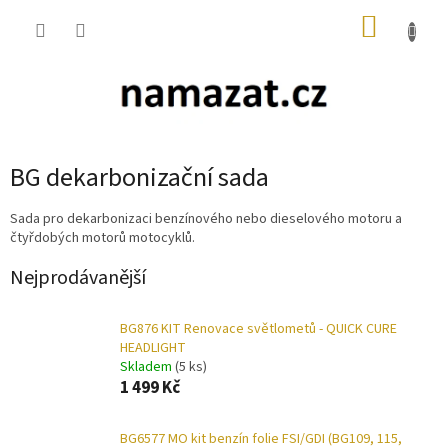
Přejít
NÁKUP
na
obsah
KOŠÍK
BG dekarbonizační sada
Sada pro dekarbonizaci benzínového nebo dieselového motoru a
čtyřdobých motorů motocyklů.
Nejprodávanější
BG876 KIT Renovace světlometů - QUICK CURE
HEADLIGHT
Skladem
(5 ks)
1 499 Kč
BG6577 MO kit benzín folie FSI/GDI (BG109, 115,