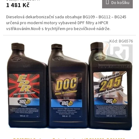
Do košíku
1 481 Kč
Dieselová dekarbonizační sada obsahuje BG109 – BG112 – BG245
určená pro moderní motory vybavené DPF filtry a HPCR
vstřikováním.Nově s trychtýřem pro bezvíčkové nádrže.
Kód:
BG6576