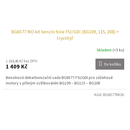
BG6577 MO kit benzín folie FSI/GDI (BG109, 115, 208) +
trychtýř
Skladem
(>5 ks)
1 164,46 Kč bez DPH
Do košíku
1 409 Kč
Benzínová dekarbonizační sada BG6577 FSI/GDI pro zážehové
motory s přímým vstřikováním BG109 – BG115 – BG208
Kód:
BG6577MOK