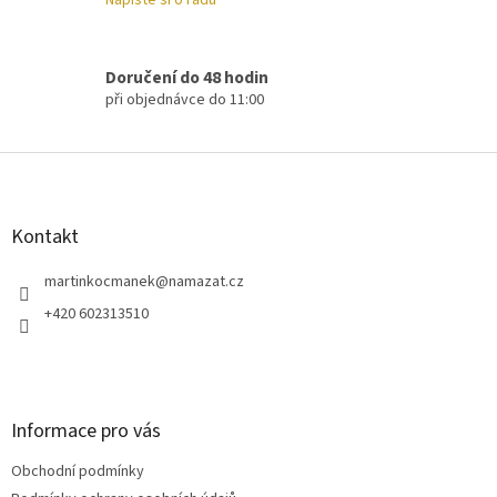
ý
p
i
s
Doručení do 48 hodin
u
při objednávce do 11:00
Z
á
p
a
Kontakt
t
í
martinkocmanek
@
namazat.cz
+420 602313510
Informace pro vás
Obchodní podmínky