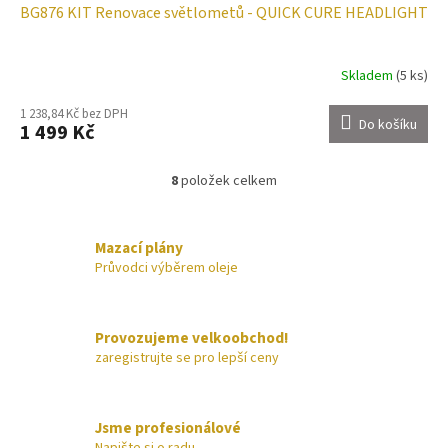
BG876 KIT Renovace světlometů - QUICK CURE HEADLIGHT
Skladem
(5 ks)
1 238,84 Kč bez DPH
Do košíku
1 499 Kč
8
položek celkem
O
v
l
á
Mazací plány
d
Průvodci výběrem oleje
a
c
í
Provozujeme velkoobchod!
p
zaregistrujte se pro lepší ceny
r
v
k
y
Jsme profesionálové
v
Napište si o radu