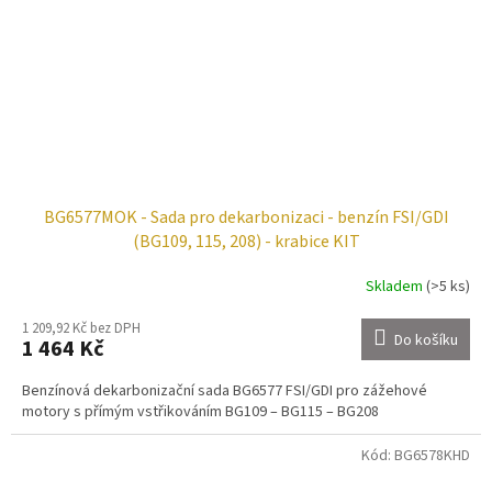
BG6577MOK - Sada pro dekarbonizaci - benzín FSI/GDI
(BG109, 115, 208) - krabice KIT
Skladem
(>5 ks)
1 209,92 Kč bez DPH
Do košíku
1 464 Kč
Benzínová dekarbonizační sada BG6577 FSI/GDI pro zážehové
motory s přímým vstřikováním BG109 – BG115 – BG208
Kód:
BG6578KHD