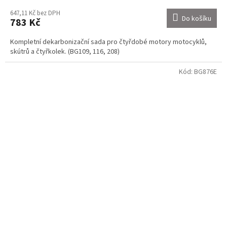
647,11 Kč bez DPH
Do košíku
783 Kč
Kompletní dekarbonizační sada pro čtyřdobé motory motocyklů,
skútrů a čtyřkolek. (BG109, 116, 208)
Kód:
BG876E