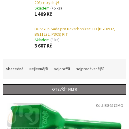
208) + trychtýř
Skladem
(>5 ks)
1 409 Kč
BG6578K Sada pro Dekarbonizaci HD (BG10932,
BG11232, PD09) KIT
Skladem
(3 ks)
3 607 Kč
Ř
a
Abecedně
Nejlevnější
Nejdražší
Nejprodávanější
z
e
n
OTEVŘÍT FILTR
í
p
V
r
Kód:
BG6575MO
ý
o
p
d
i
u
s