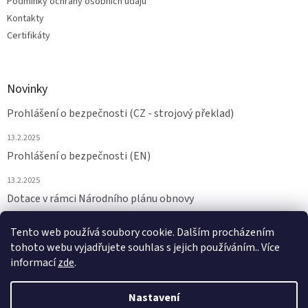
Podmínky ochrany osobních údajů
Kontakty
Certifikáty
Novinky
Prohlášení o bezpečnosti (CZ - strojový překlad)
13.2.2025
Prohlášení o bezpečnosti (EN)
13.2.2025
Dotace v rámci Národního plánu obnovy
24.6.2024
Tento web používá soubory cookie. Dalším procházením
tohoto webu vyjadřujete souhlas s jejich používáním.. Více
ARCHIV
informací
zde
.
Nastavení
Vytvořil Shoptet