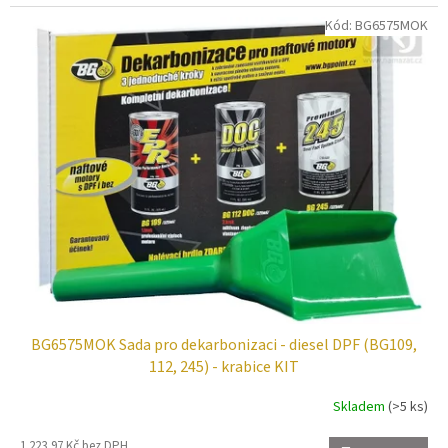
Kód:
BG6575MOK
BG6575MOK Sada pro dekarbonizaci - diesel DPF (BG109,
112, 245) - krabice KIT
Skladem
(>5 ks)
1 223,97 Kč bez DPH