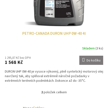
PETRO-CANADA DURON UHP 0W-40 4l
Skladem
(3 ks)
1 295,87 Kč bez DPH
Do košíku
1 568 Kč
DURON UHP 0W-40 je vysoce výkonný, plně syntetický motorový olej
navržený tak, aby splňoval extrémně náročné požadavky v
extrémních terénních podmínkách. Dokonce až do -35°C.
2
položek celkem
O
v
l