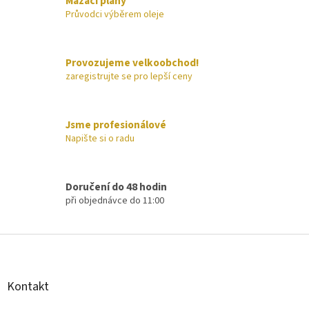
á
Mazací plány
d
Průvodci výběrem oleje
a
c
í
Provozujeme velkoobchod!
p
zaregistrujte se pro lepší ceny
r
v
k
y
Jsme profesionálové
v
Napište si o radu
ý
p
i
s
Doručení do 48 hodin
u
při objednávce do 11:00
Z
á
p
a
Kontakt
t