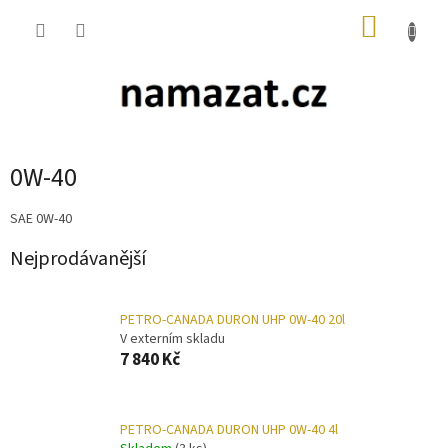
Přejít
NÁKUP
na
obsah
KOŠÍK
0W-40
SAE 0W-40
Nejprodávanější
PETRO-CANADA DURON UHP 0W-40 20l
V externím skladu
7 840 Kč
PETRO-CANADA DURON UHP 0W-40 4l