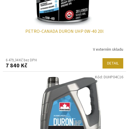
k
t
ů
PETRO-CANADA DURON UHP 0W-40 20l
V externím skladu
6 479,34 Kč bez DPH
DETAIL
7 840 Kč
Kód:
DUHP04C16