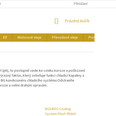
ONTAKTY
CERTIFIKÁTY
Přihlášení
NÁKUPNÍ
Prázdný košík
KOŠÍK
Elf
Motorové oleje
Převodové oleje
Provozní kapaliny
t (ph), to postupně vede ke vzniku koroze a poškození
azný faktor, který ovlivňuje funkci chladicí kapaliny a
a BG kondicionéru chladicího systému:Odstraníte
koroze a velmi drahým opravám.
G
BG54032 Cooling
System Flush 956ml