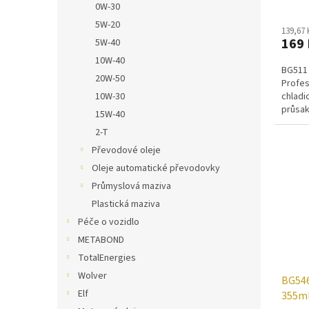
0W-30
5W-20
139,67
169 
5W-40
10W-40
BG511 
20W-50
Profes
chladi
10W-30
průsak
15W-40
v bloku
2-T
Převodové oleje
Oleje automatické převodovky
Průmyslová maziva
Plastická maziva
Péče o vozidlo
METABOND
TotalEnergies
Wolver
BG54
Elf
355m