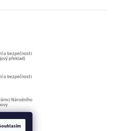
í o bezpečnosti
jový překlad)
í o bezpečnosti
rámci Národního
novy
Souhlasím