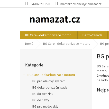
Přejít
+420 602313510
martinkocmanek@namazat.cz
na
obsah
BG Care - dekarbonizace motoru
Petro-Canada
Domů
BG Care - dekarbonizace motoru
BG pr
P
BG p
o
Přeskočit
s
Kategorie
kategorie
BG Servi
t
motoru. 
r
BG Care - dekarbonizace motoru
životnos
a
nežádouc
BG pro olejový systém
n
BG dekarbonizační sada
n
Nejpr
í
BG do benzínu
p
BG do nafty
a
BG pro motocykly