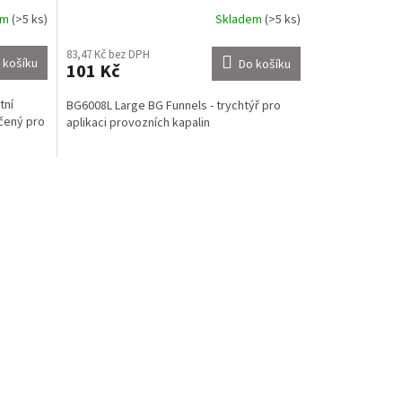
em
(>5 ks)
Skladem
(>5 ks)
83,47 Kč bez DPH
 košíku
Do košíku
101 Kč
tní
BG6008L Large BG Funnels - trychtýř pro
čený pro
aplikaci provozních kapalin