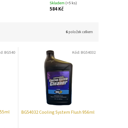
Skladem
(>5 ks)
584 Kč
6
položek celkem
d:
BG540
Kód:
BG54032
355ml
BG54032 Cooling System Flush 956ml