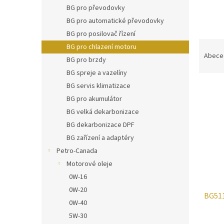
n
BG pro převodovky
e
BG pro automatické převodovky
l
BG pro posilovač řízení
Ř
BG pro chlazení motoru
a
Abece
BG pro brzdy
z
BG spreje a vazelíny
e
V
BG servis klimatizace
n
ý
í
BG pro akumulátor
p
p
BG velká dekarbonizace
i
r
BG dekarbonizace DPF
s
o
BG zařízení a adaptéry
p
d
Petro-Canada
r
u
o
k
Motorové oleje
d
t
0W-16
u
ů
0W-20
BG511
k
0W-40
t
5W-30
ů