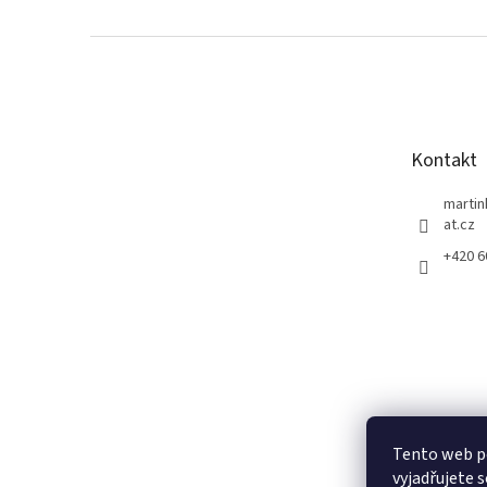
Z
á
p
a
t
Kontakt
í
marti
at.cz
+420 
Tento web p
vyjadřujete s