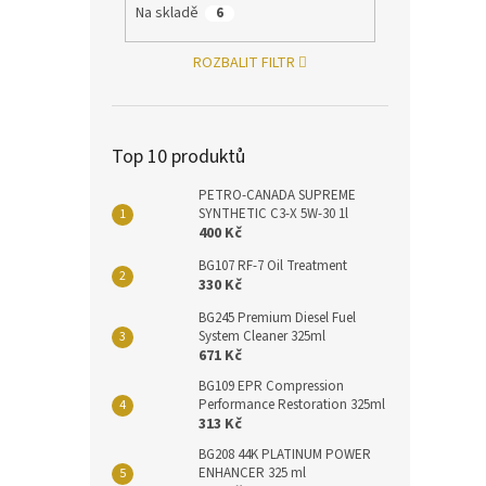
Na skladě
6
ROZBALIT FILTR
Top 10 produktů
PETRO-CANADA SUPREME
SYNTHETIC C3-X 5W-30 1l
400 Kč
BG107 RF-7 Oil Treatment
330 Kč
BG245 Premium Diesel Fuel
System Cleaner 325ml
671 Kč
BG109 EPR Compression
Performance Restoration 325ml
313 Kč
BG208 44K PLATINUM POWER
ENHANCER 325 ml