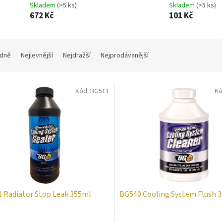
Skladem
(>5 ks)
Skladem
(>5 ks)
672 Kč
101 Kč
dně
Nejlevnější
Nejdražší
Nejprodávanější
Kód:
BG511
Kó
 Radiator Stop Leak 355ml
BG540 Cooling System Flush 