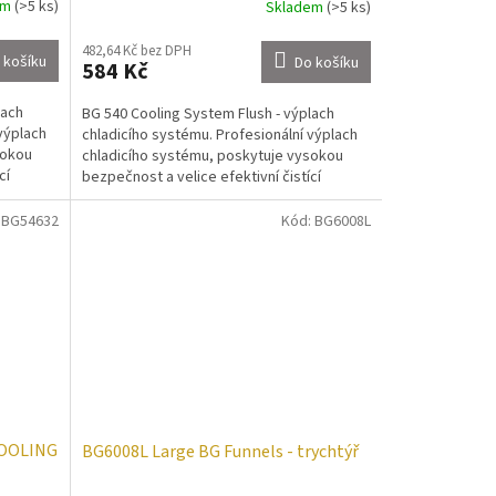
em
(>5 ks)
Skladem
(>5 ks)
482,64 Kč bez DPH
 košíku
Do košíku
584 Kč
lach
BG 540 Cooling System Flush - výplach
výplach
chladicího systému. Profesionální výplach
sokou
chladicího systému, poskytuje vysokou
cí
bezpečnost a velice efektivní čistící
schopnosti v...
:
BG54632
Kód:
BG6008L
COOLING
BG6008L Large BG Funnels - trychtýř