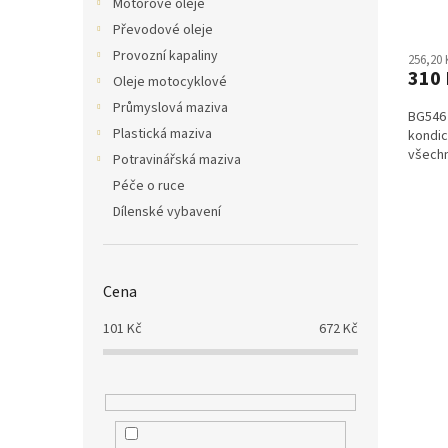
Motorové oleje
Převodové oleje
Provozní kapaliny
256,20
310 
Oleje motocyklové
Průmyslová maziva
BG546 
Plastická maziva
kondic
všechn
Potravinářská maziva
Péče o ruce
Dílenské vybavení
Cena
101
Kč
672
Kč