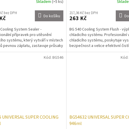
Skladem
(>5 ks)
Sklad
 Kč bez DPH
217,36 Kč bez DPH
Do košíku
Do
Kč
263 Kč
Cooling System Sealer -
BG 540 Cooling System Flush - výp
ionální přípravek pro utěsnění
chladicího systému. Profesionální 
cího systému, který vytváří v místech
chladicího systému, poskytuje vy
ů pevnou záplatu, zastavuje průsaky
bezpečnost a velice efektivní čistí
 chladiče,...
schopnosti v...
Kód:
BG546
Kód
6 UNIVERSAL SUPER COOLING
BG54632 UNIVERSAL SUPER 
l
946ml