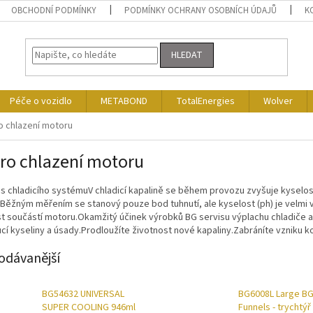
OBCHODNÍ PODMÍNKY
PODMÍNKY OCHRANY OSOBNÍCH ÚDAJŮ
K
HLEDAT
Péče o vozidlo
METABOND
TotalEnergies
Wolver
o chlazení motoru
ro chlazení motoru
s chladicího systémuV chladicí kapalině se během provozu zvyšuje kyselos
Běžným měřením se stanový pouze bod tuhnutí, ale kyselost (ph) je velmi výr
t součástí motoru.Okamžitý účinek výrobků BG servisu výplachu chladiče 
í kyseliny a úsady.Prodloužíte životnost nové kapaliny.Zabráníte vzniku 
odávanější
BG54632 UNIVERSAL
BG6008L Large B
SUPER COOLING 946ml
Funnels - trychtýř