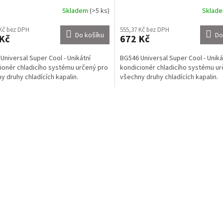
Skladem
(>5 ks)
Sklad
 Kč bez DPH
555,37 Kč bez DPH
Do košíku
Do
Kč
672 Kč
Universal Super Cool - Unikátní
BG546 Universal Super Cool - Uniká
ionér chladicího systému určený pro
kondicionér chladicího systému ur
y druhy chladících kapalin.
všechny druhy chladících kapalin.
O
v
l
á
d
a
c
í
p
r
v
k
y