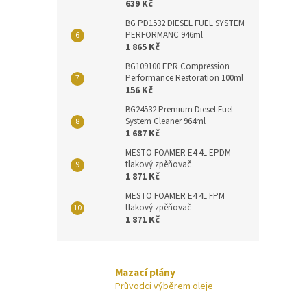
639 Kč
BG PD1532 DIESEL FUEL SYSTEM
PERFORMANC 946ml
1 865 Kč
BG109100 EPR Compression
Performance Restoration 100ml
156 Kč
BG24532 Premium Diesel Fuel
System Cleaner 964ml
1 687 Kč
MESTO FOAMER E4 4L EPDM
tlakový zpěňovač
1 871 Kč
MESTO FOAMER E4 4L FPM
tlakový zpěňovač
1 871 Kč
Mazací plány
Průvodci výběrem oleje