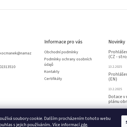
Informace pro vás
Novinky
Prohlášen
Obchodní podmínky
nkocmanek
@
namaz
(CZ - stro
Podmínky ochrany osobních
údajů
602313510
13.2.2025
Kontakty
Prohlášen
Certifikáty
(EN)
13.2.2025
Dotace v 
plánu ob
24.6.2024
oužívá soubory cookie. Dalším procházením tohoto webu
ARCHIV
ouhlas s jejich používáním.. Více informací
zde
.