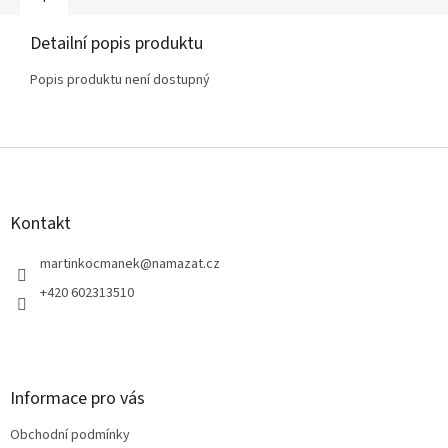
Detailní popis produktu
Popis produktu není dostupný
Z
á
p
a
Kontakt
t
í
martinkocmanek
@
namazat.cz
+420 602313510
Informace pro vás
Obchodní podmínky