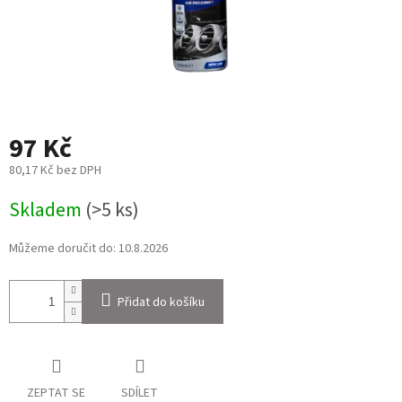
97 Kč
80,17 Kč bez DPH
Měrná
Skladem
(>5 ks)
cena:
Můžeme doručit do:
10.8.2026
Přidat do košíku
ZEPTAT SE
SDÍLET