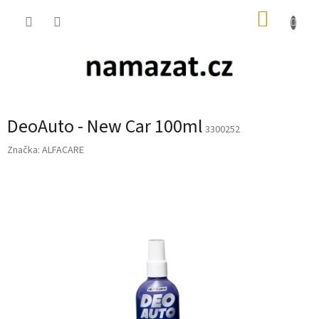
Přejít
NÁKUP
na
obsah
KOŠÍK
DeoAuto - New Car 100ml
3300252
Značka:
ALFACARE