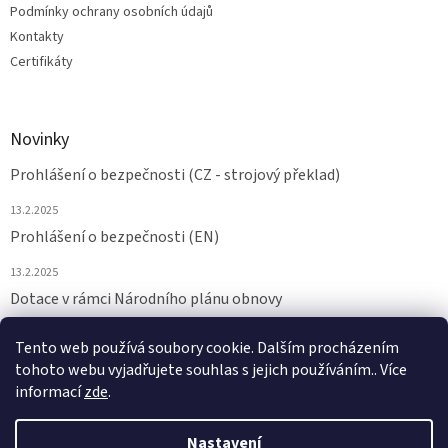
Podmínky ochrany osobních údajů
Kontakty
Certifikáty
Novinky
Prohlášení o bezpečnosti (CZ - strojový překlad)
13.2.2025
Prohlášení o bezpečnosti (EN)
13.2.2025
Dotace v rámci Národního plánu obnovy
24.6.2024
Tento web používá soubory cookie. Dalším procházením
tohoto webu vyjadřujete souhlas s jejich používáním.. Více
ARCHIV
informací
zde
.
Nastavení