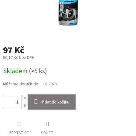
97 Kč
80,17 Kč bez DPH
Měrná
Skladem
(>5 ks)
cena:
Můžeme doručit do:
11.8.2026
Přidat do košíku
ZEPTAT SE
SDÍLET