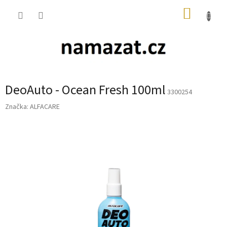
Přejít
NÁKUP
na
obsah
KOŠÍK
DeoAuto - Ocean Fresh 100ml
3300254
Značka:
ALFACARE