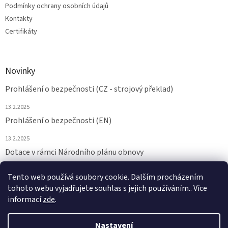
Podmínky ochrany osobních údajů
Kontakty
Certifikáty
Novinky
Prohlášení o bezpečnosti (CZ - strojový překlad)
13.2.2025
Prohlášení o bezpečnosti (EN)
13.2.2025
Dotace v rámci Národního plánu obnovy
24.6.2024
Tento web používá soubory cookie. Dalším procházením
tohoto webu vyjadřujete souhlas s jejich používáním.. Více
ARCHIV
informací
zde
.
Nastavení