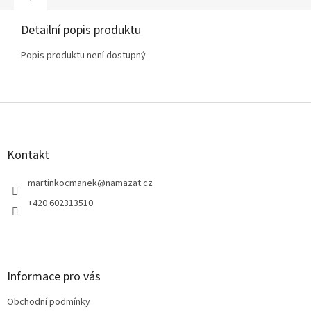
Detailní popis produktu
Popis produktu není dostupný
Z
á
p
a
Kontakt
t
í
martinkocmanek
@
namazat.cz
+420 602313510
Informace pro vás
Obchodní podmínky