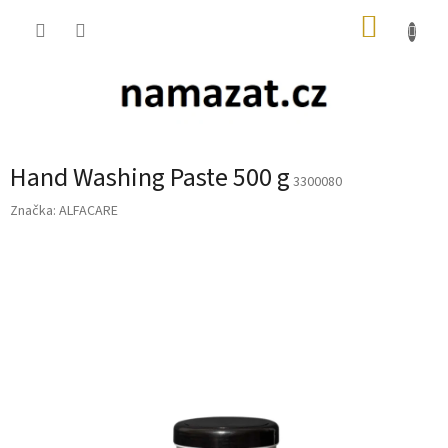
Přejít
NÁKUP
na
obsah
KOŠÍK
Hand Washing Paste 500 g
3300080
Značka:
ALFACARE