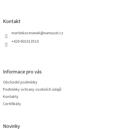
Z
á
p
a
Kontakt
t
í
martinkocmanek
@
namazat.cz
+420 602313510
Informace pro vás
Obchodní podmínky
Podmínky ochrany osobních údajů
Kontakty
Certifikáty
Novinky