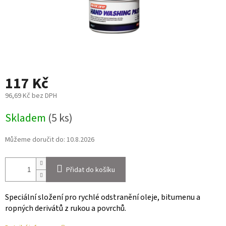
117 Kč
96,69 Kč bez DPH
Měrná
Skladem
(5 ks)
cena:
Můžeme doručit do:
10.8.2026
Přidat do košíku
Speciální složení pro rychlé odstranění oleje, bitumenu a
ropných derivátů z rukou a povrchů.