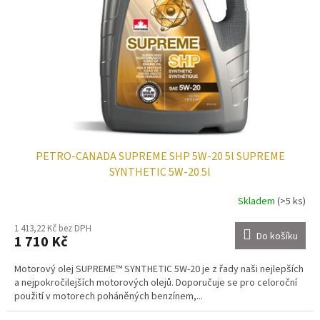
p
t
r
ů
o
d
u
k
t
ů
PETRO-CANADA SUPREME SHP 5W-20 5l SUPREME
SYNTHETIC 5W-20 5l
Skladem
(>5 ks)
1 413,22 Kč bez DPH
Do košíku
1 710 Kč
Motorový olej SUPREME™ SYNTHETIC 5W-20 je z řady naši nejlepších
a nejpokročilejších motorových olejů. Doporučuje se pro celoroční
použití v motorech poháněných benzínem,...