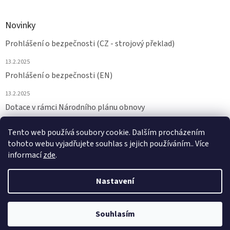
Novinky
Prohlášení o bezpečnosti (CZ - strojový překlad)
13.2.2025
Prohlášení o bezpečnosti (EN)
13.2.2025
Dotace v rámci Národního plánu obnovy
24.6.2024
Tento web používá soubory cookie. Dalším procházením
tohoto webu vyjadřujete souhlas s jejich používáním.. Více
ARCHIV
informací
zde
.
Nastavení
Vytvořil Shoptet
Souhlasím
Copyright 2026
NAMAZAT.CZ
. Všechna práva vyhrazena.