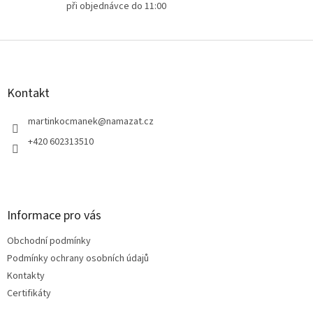
u
při objednávce do 11:00
Z
á
p
a
Kontakt
t
í
martinkocmanek
@
namazat.cz
+420 602313510
Informace pro vás
Obchodní podmínky
Podmínky ochrany osobních údajů
Kontakty
Certifikáty