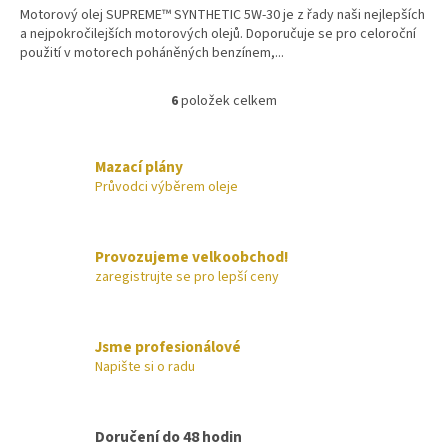
Motorový olej SUPREME™ SYNTHETIC 5W-30 je z řady naši nejlepších
a nejpokročilejších motorových olejů. Doporučuje se pro celoroční
použití v motorech poháněných benzínem,...
6
položek celkem
O
v
l
á
Mazací plány
d
Průvodci výběrem oleje
a
c
í
Provozujeme velkoobchod!
p
zaregistrujte se pro lepší ceny
r
v
k
y
Jsme profesionálové
v
Napište si o radu
ý
p
i
s
Doručení do 48 hodin