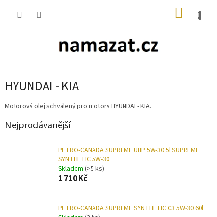
Přejít
NÁKUP
na
obsah
KOŠÍK
HYUNDAI - KIA
Motorový olej schválený pro motory HYUNDAI - KIA.
Nejprodávanější
PETRO-CANADA SUPREME UHP 5W-30 5l SUPREME
SYNTHETIC 5W-30
Skladem
(>5 ks)
1 710 Kč
PETRO-CANADA SUPREME SYNTHETIC C3 5W-30 60l