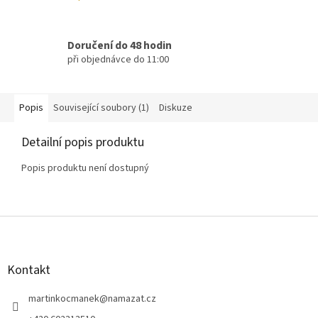
Doručení do 48 hodin
při objednávce do 11:00
Popis
Související soubory (1)
Diskuze
Detailní popis produktu
Popis produktu není dostupný
Z
á
p
a
Kontakt
t
í
martinkocmanek
@
namazat.cz