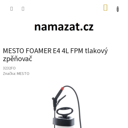
Přejít
NÁKUP
na
obsah
KOŠÍK
MESTO FOAMER E4 4L FPM tlakový
zpěňovač
3232FO
Značka:
MESTO