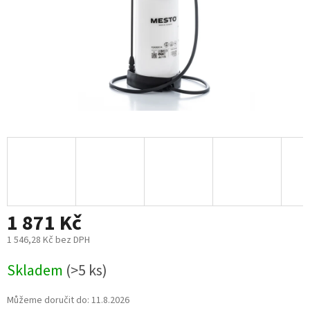
1 871 Kč
1 546,28 Kč bez DPH
Měrná
Skladem
(>5 ks)
cena:
Můžeme doručit do:
11.8.2026