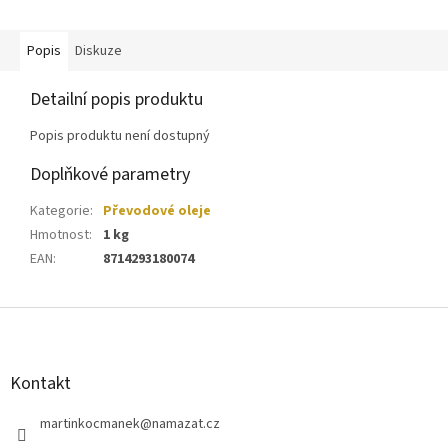
Popis
Diskuze
Detailní popis produktu
Popis produktu není dostupný
Doplňkové parametry
Kategorie
:
Převodové oleje
Hmotnost
:
1 kg
EAN
:
8714293180074
Z
á
p
a
Kontakt
t
í
martinkocmanek
@
namazat.cz