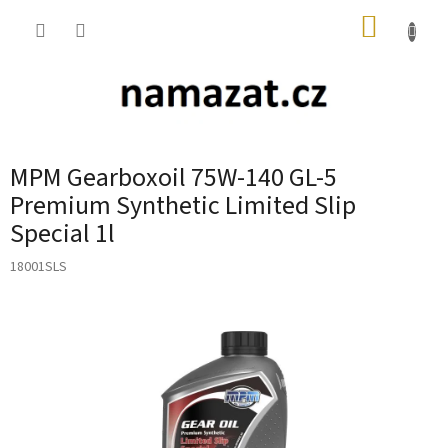
Přejít
NÁKUP
na
obsah
KOŠÍK
MPM Gearboxoil 75W-140 GL-5
Premium Synthetic Limited Slip
Special 1l
18001SLS