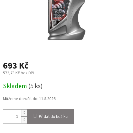
693 Kč
572,73 Kč bez DPH
Měrná
Skladem
(5 ks)
cena:
Můžeme doručit do:
11.8.2026
Přidat do košíku