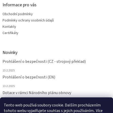
Informace pro vás
Obchodní podmínky
Podmínky ochrany osobních údajů
Kontakty
Certifikáty
Novinky
Prohlášení o bezpečnosti (CZ - strojový překlad)
13.2.2025
Prohlášení o bezpečnosti (EN)
13.2.2025
Dotace v rámci Národního plánu obnovy
24.6.2024
Tento web používá soubory cookie. Dalším procházením
tohoto webu vyjadřujete souhlas s jejich používáním.. Více
ARCHIV