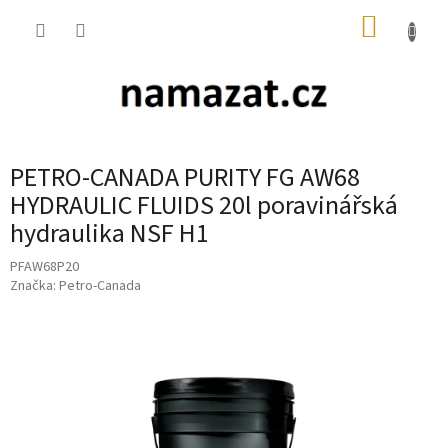
Přejít
NÁKUP
na
obsah
KOŠÍK
PETRO-CANADA PURITY FG AW68
HYDRAULIC FLUIDS 20l poravinářská
hydraulika NSF H1
PFAW68P20
Značka:
Petro-Canada