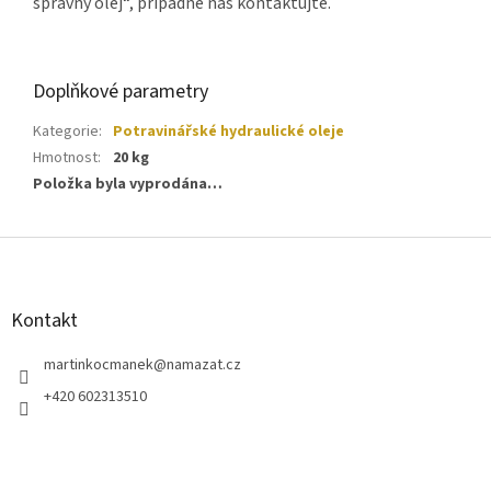
správný olej“, případně nás kontaktujte.
Doplňkové parametry
Kategorie
:
Potravinářské hydraulické oleje
Hmotnost
:
20 kg
Položka byla vyprodána…
Z
á
p
a
Kontakt
t
í
martinkocmanek
@
namazat.cz
+420 602313510