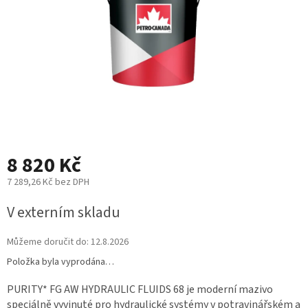
8 820 Kč
7 289,26 Kč bez DPH
Měrná
V externím skladu
cena:
Můžeme doručit do:
12.8.2026
Položka byla vyprodána…
PURITY* FG AW HYDRAULIC FLUIDS 68 je moderní mazivo
speciálně vyvinuté pro hydraulické systémy v potravinářském a