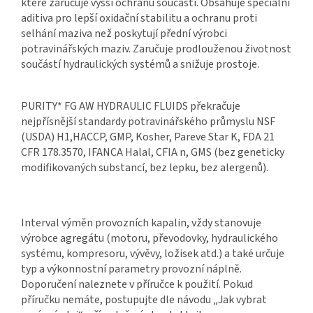
které zaručuje vyšší ochranu součástí. Obsahuje speciální
aditiva pro lepší oxidační stabilitu a ochranu proti
selhání maziva než poskytují přední výrobci
potravinářských maziv. Zaručuje prodlouženou životnost
součástí hydraulických systémů a snižuje prostoje.
PURITY* FG AW HYDRAULIC FLUIDS překračuje
nejpřísnější standardy potravinářského průmyslu NSF
(USDA) H1,HACCP, GMP, Kosher, Pareve Star K, FDA 21
CFR 178.3570, IFANCA Halal, CFIA n, GMS (bez geneticky
modifikovaných substancí, bez lepku, bez alergenů).
Interval výměn provozních kapalin, vždy stanovuje
výrobce agregátu (motoru, převodovky, hydraulického
systému, kompresoru, vývěvy, ložisek atd.) a také určuje
typ a výkonnostní parametry provozní náplně.
Doporučení naleznete v příručce k použití. Pokud
příručku nemáte, postupujte dle návodu „Jak vybrat