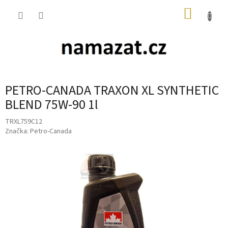
Přejít
NÁKUP
na
obsah
KOŠÍK
PETRO-CANADA TRAXON XL SYNTHETIC
BLEND 75W-90 1l
TRXL759C12
Značka:
Petro-Canada