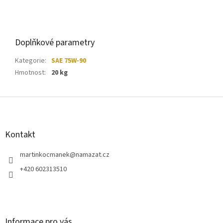
Doplňkové parametry
Kategorie
:
SAE 75W-90
Hmotnost
:
20 kg
Z
á
p
a
Kontakt
t
í
martinkocmanek
@
namazat.cz
+420 602313510
Informace pro vás