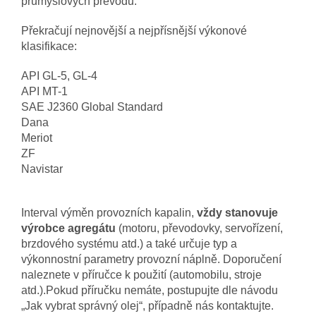
průmyslových převodů.
Překračují nejnovější a nejpřísnější výkonové
klasifikace:
API GL-5, GL-4
API MT-1
SAE J2360 Global Standard
Dana
Meriot
ZF
Navistar
Interval výměn provozních kapalin,
vždy stanovuje
výrobce agregátu
(motoru, převodovky, servořízení,
brzdového systému atd.) a také určuje typ a
výkonnostní parametry provozní náplně. Doporučení
naleznete v příručce k použití (automobilu, stroje
atd.).Pokud příručku nemáte, postupujte dle návodu
„Jak vybrat správný olej“, případně nás kontaktujte.