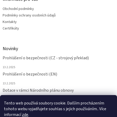
Obchodní podmínky
Podmínky ochrany osobních údajů
Kontakty
Certifikáty
Novinky
Prohlášení o bezpečnosti (CZ - strojový překlad)
13.2.2025
Prohlášení o bezpečnosti (EN)
13.2.2025
Dotace v rámci Národního plánu obnovy
24.6.2024
Tento web používá soubory cookie. Dalším procházením
tohoto webu vyjadřujete souhlas s jejich používáním.. Více
ARCHIV
informací
zde
.