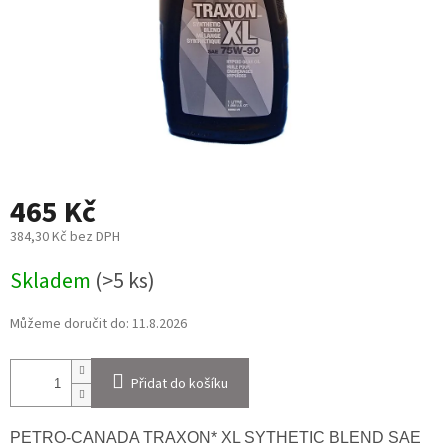
465 Kč
384,30 Kč bez DPH
Měrná
Skladem
(>5 ks)
cena:
Můžeme doručit do:
11.8.2026
Přidat do košíku
PETRO-CANADA TRAXON* XL SYTHETIC BLEND SAE