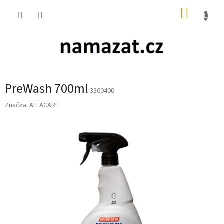
Přejít
NÁKUP
na
obsah
KOŠÍK
PreWash 700ml
3300400
Značka:
ALFACARE