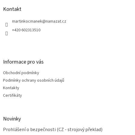
p
a
Kontakt
t
í
martinkocmanek
@
namazat.cz
+420 602313510
Informace pro vás
Obchodní podmínky
Podmínky ochrany osobních údajů
Kontakty
Certifikáty
Novinky
Prohlášení o bezpečnosti (CZ - strojový překlad)