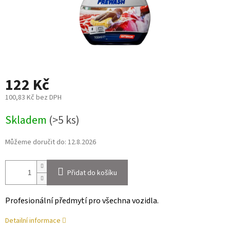
122 Kč
100,83 Kč bez DPH
Měrná
Skladem
(>5 ks)
cena:
Můžeme doručit do:
12.8.2026
Přidat do košíku
Profesionální předmytí pro všechna vozidla.
Detailní informace