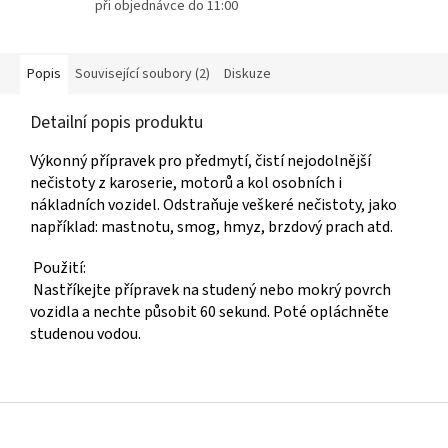
při objednávce do 11:00
Popis
Související soubory (2)
Diskuze
Detailní popis produktu
Výkonný přípravek pro předmytí, čistí nejodolnější
nečistoty z karoserie, motorů a kol osobních i
nákladních vozidel. Odstraňuje veškeré nečistoty, jako
například: mastnotu, smog, hmyz, brzdový prach atd.
Použití:
Nastříkejte přípravek na studený nebo mokrý povrch
vozidla a nechte působit 60 sekund. Poté opláchněte
studenou vodou.
Z
á