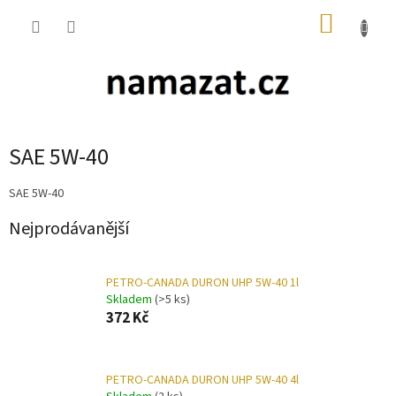
Přejít
NÁKUP
na
obsah
KOŠÍK
SAE 5W-40
SAE 5W-40
Nejprodávanější
PETRO-CANADA DURON UHP 5W-40 1l
Skladem
(>5 ks)
372 Kč
PETRO-CANADA DURON UHP 5W-40 4l