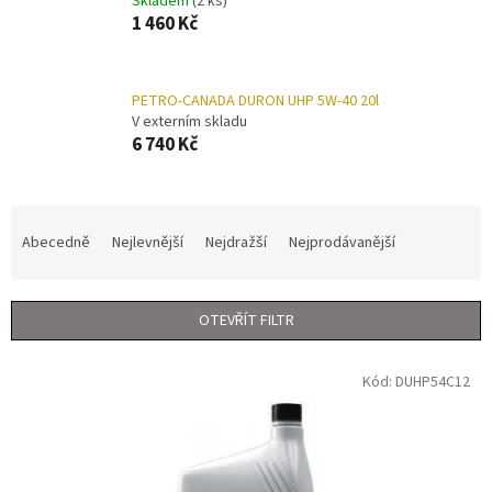
Skladem
(2 ks)
1 460 Kč
PETRO-CANADA DURON UHP 5W-40 20l
V externím skladu
6 740 Kč
Ř
a
Abecedně
Nejlevnější
Nejdražší
Nejprodávanější
z
e
n
OTEVŘÍT FILTR
í
p
V
r
Kód:
DUHP54C12
ý
o
p
d
i
u
s
k