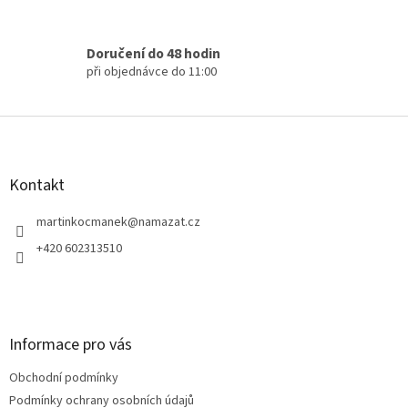
p
i
s
Doručení do 48 hodin
u
při objednávce do 11:00
Z
á
p
a
Kontakt
t
í
martinkocmanek
@
namazat.cz
+420 602313510
Informace pro vás
Obchodní podmínky
Podmínky ochrany osobních údajů