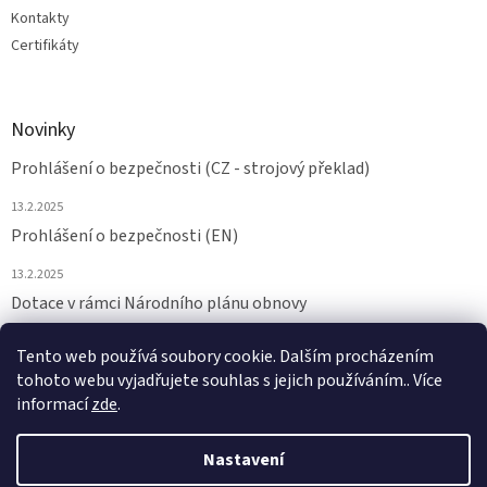
Kontakty
Certifikáty
Novinky
Prohlášení o bezpečnosti (CZ - strojový překlad)
13.2.2025
Prohlášení o bezpečnosti (EN)
13.2.2025
Dotace v rámci Národního plánu obnovy
24.6.2024
Tento web používá soubory cookie. Dalším procházením
tohoto webu vyjadřujete souhlas s jejich používáním.. Více
ARCHIV
informací
zde
.
Nastavení
Vytvořil Shoptet