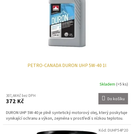
p
t
r
ů
o
d
u
k
t
ů
PETRO-CANADA DURON UHP 5W-40 1l
Skladem
(>5 ks)
307,44 Kč bez DPH
Do košíku
372 Kč
DURON UHP 5W-40 je plně syntetický motorový olej, který poskytuje
vynikající ochranu a výkon, zejména v prostředí s nízkou teplotou.
Kód:
DUHP54P20