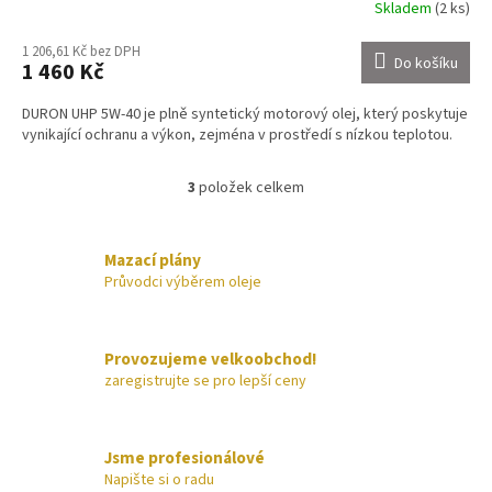
Skladem
(2 ks)
1 206,61 Kč bez DPH
Do košíku
1 460 Kč
DURON UHP 5W-40 je plně syntetický motorový olej, který poskytuje
vynikající ochranu a výkon, zejména v prostředí s nízkou teplotou.
3
položek celkem
O
v
l
á
Mazací plány
d
Průvodci výběrem oleje
a
c
í
Provozujeme velkoobchod!
p
zaregistrujte se pro lepší ceny
r
v
k
y
Jsme profesionálové
v
Napište si o radu
ý