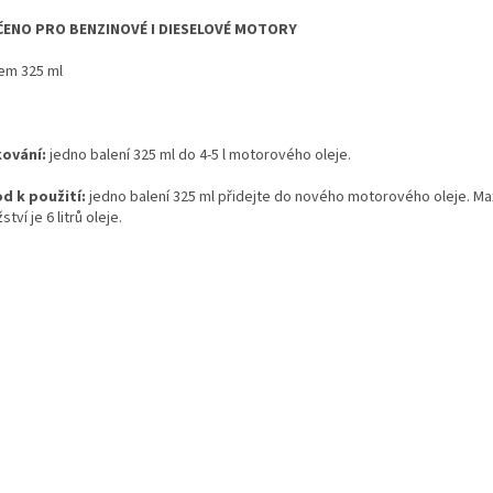
ENO PRO BENZINOVÉ I DIESELOVÉ MOTORY
em 325 ml
ování:
jedno balení 325 ml do 4-5 l motorového oleje.
d k použití:
jedno balení 325 ml přidejte do nového motorového oleje. Ma
tví je 6 litrů oleje.