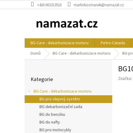
Přejít
+420 602313510
martinkocmanek@namazat.cz
na
obsah
BG Care - dekarbonizace motoru
Petro-Canada
Domů
BG Care - dekarbonizace motoru
BG pr
P
BG10
o
Přeskočit
s
Kategorie
Značka:
kategorie
t
r
BG Care - dekarbonizace motoru
a
BG pro olejový systém
n
BG dekarbonizační sada
n
í
BG do benzínu
p
BG do nafty
a
BG pro motocykly