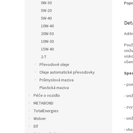
0W-30
Popi
5W-20
5W-40
Det
10W-40
20W-50
Adit
10W-30
Použi
15W-40
snižu
visko
2-T
všemi
Převodové oleje
Oleje automatické převodovky
Spec
Průmyslová maziva
-
pom
Plastická maziva
Péče o vozidlo
- sn
METABOND
- zv
TotalEnergies
- sni
Wolver
Elf
- vh