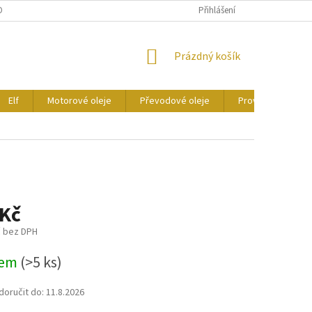
ONTAKTY
CERTIFIKÁTY
Přihlášení
NÁKUPNÍ
Prázdný košík
KOŠÍK
Elf
Motorové oleje
Převodové oleje
Provozní kapaliny
 Kč
č bez DPH
dem
(>5 ks)
oručit do:
11.8.2026