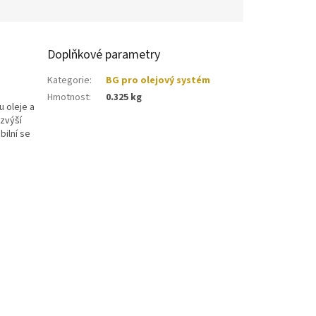
Doplňkové parametry
Kategorie
:
BG pro olejový systém
Hmotnost
:
0.325 kg
u oleje a
 zvýší
bilní se