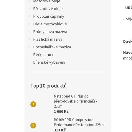
Motorové oleje
-
URČ
Převodové oleje
Provozní kapaliny
-
obj
Oleje motocyklové
Průmyslová maziva
Plastická maziva
Dávk
Potravinářská maziva
Návo
Péče o ruce
množs
Dílenské vybavení
Top 10 produktů
Metabond GT Plus do
převodovek a diferenciálů -
250ml
1 090 Kč
BG109 EPR Compression
Performance Restoration 325ml
313 Kč