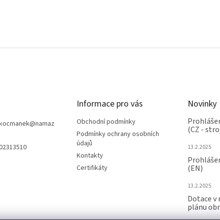
Informace pro vás
Novinky
Prohlášen
Obchodní podmínky
nkocmanek
@
namaz
(CZ - stro
Podmínky ochrany osobních
údajů
602313510
13.2.2025
Kontakty
Prohlášen
Certifikáty
(EN)
13.2.2025
Dotace v 
plánu ob