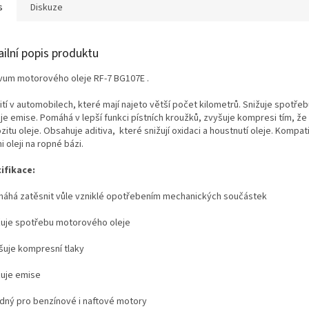
s
Diskuze
ailní popis produktu
ivum motorového oleje RF-7 BG107E .
tí v automobilech, které mají najeto větší počet kilometrů. Snižuje spotřeb
je emise. Pomáhá v lepší funkci pístních kroužků, zvyšuje kompresi tím, že
zitu oleje. Obsahuje aditiva, které snižují oxidaci a houstnutí oleje. Kompati
 oleji na ropné bázi.
ifikace:
áhá zatěsnit vůle vzniklé opotřebením mechanických součástek
ižuje spotřebu motorového oleje
yšuje kompresní tlaky
žuje emise
odný pro benzínové i naftové motory