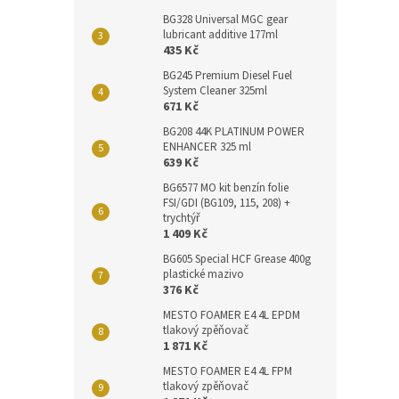
BG328 Universal MGC gear
lubricant additive 177ml
435 Kč
BG245 Premium Diesel Fuel
System Cleaner 325ml
671 Kč
BG208 44K PLATINUM POWER
ENHANCER 325 ml
639 Kč
BG6577 MO kit benzín folie
FSI/GDI (BG109, 115, 208) +
trychtýř
1 409 Kč
BG605 Special HCF Grease 400g
plastické mazivo
376 Kč
MESTO FOAMER E4 4L EPDM
tlakový zpěňovač
1 871 Kč
MESTO FOAMER E4 4L FPM
tlakový zpěňovač