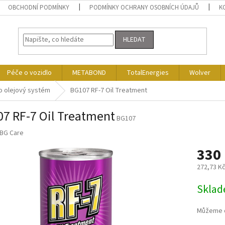
OBCHODNÍ PODMÍNKY
PODMÍNKY OCHRANY OSOBNÍCH ÚDAJŮ
K
HLEDAT
Péče o vozidlo
METABOND
TotalEnergies
Wolver
o olejový systém
BG107 RF-7 Oil Treatment
7 RF-7 Oil Treatment
BG107
BG Care
330
272,73 K
Měrná
Skla
cena:
Můžeme d