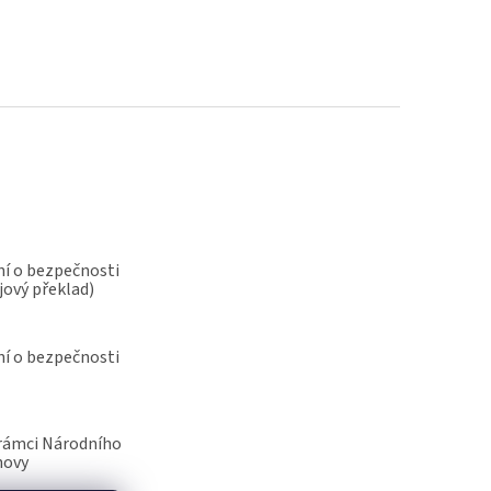
í o bezpečnosti
jový překlad)
í o bezpečnosti
rámci Národního
novy