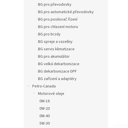
n
BG pro převodovky
e
BG pro automatické převodovky
l
BG pro posilovač řízení
BG pro chlazení motoru
BG pro brzdy
BG spreje a vazelíny
BG servis klimatizace
BG pro akumulátor
BG velká dekarbonizace
BG dekarbonizace DPF
BG zařízení a adaptéry
Petro-Canada
Motorové oleje
0W-16
0W-20
0W-40
5W-30