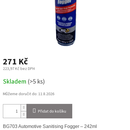
271 Kč
223,97 Kč bez DPH
Měrná
Skladem
(>5 ks)
cena:
Můžeme doručit do:
11.8.2026
Přidat do košíku
BG703 Automotive Sanitising Fogger – 242ml