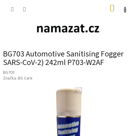
Přejít
NÁKUP
na
obsah
KOŠÍK
BG703 Automotive Sanitising Fogger
SARS-CoV-2) 242ml P703-W2AF
BG703
Značka:
BG Care