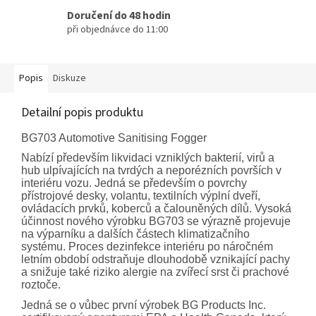
Doručení do 48 hodin
při objednávce do 11:00
Popis
Diskuze
Detailní popis produktu
BG703 Automotive Sanitising Fogger
Nabízí především likvidaci vzniklých bakterií, virů a
hub ulpívajících na tvrdých a neporézních površích v
interiéru vozu. Jedná se především o povrchy
přístrojové desky, volantu, textilních výplní dveří,
ovládacích prvků, koberců a čalouněných dílů. Vysoká
účinnost nového výrobku BG703 se výrazně projevuje
na výparníku a dalších částech klimatizačního
systému. Proces dezinfekce interiéru po náročném
letním období odstraňuje dlouhodobě vznikající pachy
a snižuje také riziko alergie na zvířecí srst či prachové
roztoče.
Jedná se o vůbec první výrobek BG Products Inc.