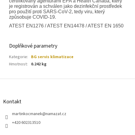
certifikovaný agenturami EPA a Health Canada, který
je registrován a schválen jako dezinfekční prostředek
pro použití proti SARS-CoV-2, tedy viru, který
způsobuje COVID-19.
ATEST EN1276 / ATEST EN14478 / ATEST EN 1650
Doplňkové parametry
Kategorie
:
BG servis klimatizace
Hmotnost
:
0.242 kg
Z
á
p
a
Kontakt
t
í
martinkocmanek
@
namazat.cz
+420 602313510