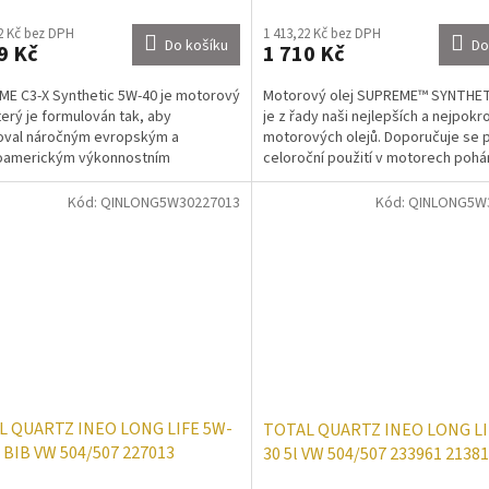
2 Kč bez DPH
1 413,22 Kč bez DPH
Do košíku
Do
9 Kč
1 710 Kč
E C3-X Synthetic 5W-40 je motorový
Motorový olej SUPREME™ SYNTHET
který je formulován tak, aby
je z řady naši nejlepších a nejpokro
oval náročným evropským a
motorových olejů. Doporučuje se 
oamerickým výkonnostním
celoroční použití v motorech poh
vkům na oleje pro osobní...
benzínem,...
Kód:
QINLONG5W30227013
Kód:
QINLONG5W
L QUARTZ INEO LONG LIFE 5W-
TOTAL QUARTZ INEO LONG LI
l BIB VW 504/507 227013
30 5l VW 504/507 233961 2138