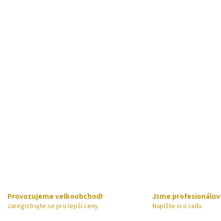
v
ý
p
i
s
u
Provozujeme velkoobchod!
Jsme profesionálov
zaregistrujte se pro lepší ceny
Napište si o radu