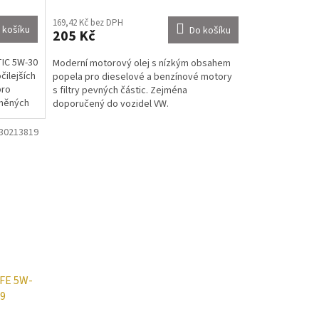
169,42 Kč bez DPH
 košíku
Do košíku
205 Kč
IC 5W-30
Moderní motorový olej s nízkým obsahem
čilejších
popela pro dieselové a benzínové motory
pro
s filtry pevných částic. Zejména
áněných
doporučený do vozidel VW.
30213819
FE 5W-
19