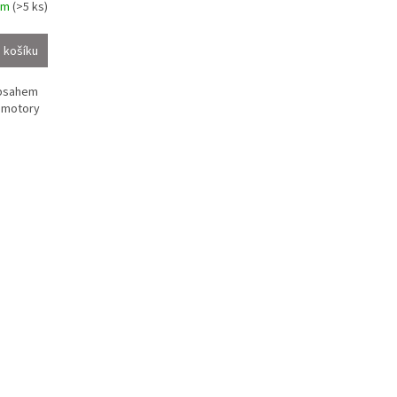
em
(>5 ks)
 košíku
obsahem
 motory