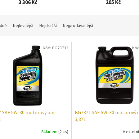
3 306 Kč
205 Kč
dně
Nejlevnější
Nejdražší
Nejprodávanější
Kód:
BG73732
Kó
 SAE 5W-30 motorový olej
BG7371 SAE 5W-30 motorový o
l
3,87L
Skladem
(2 ks)
V extern