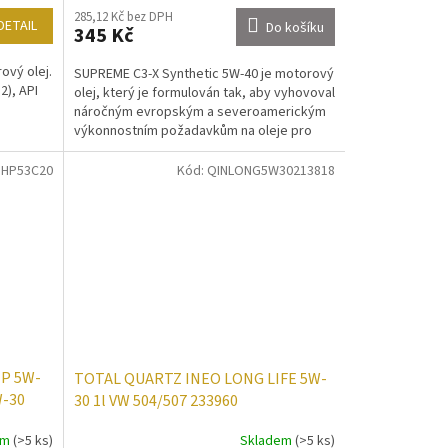
285,12 Kč bez DPH
DETAIL
Do košíku
345 Kč
ový olej.
SUPREME C3-X Synthetic 5W-40 je motorový
2), API
olej, který je formulován tak, aby vyhovoval
náročným evropským a severoamerickým
výkonnostním požadavkům na oleje pro
osobní...
HP53C20
Kód:
QINLONG5W30213818
P 5W-
TOTAL QUARTZ INEO LONG LIFE 5W-
W-30
30 1l VW 504/507 233960
em
(>5 ks)
Skladem
(>5 ks)