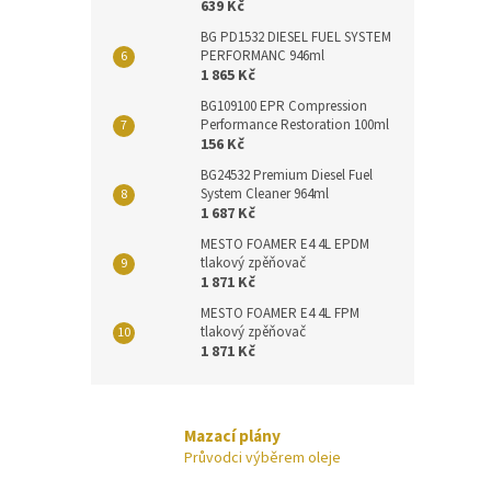
639 Kč
BG PD1532 DIESEL FUEL SYSTEM
PERFORMANC 946ml
1 865 Kč
BG109100 EPR Compression
Performance Restoration 100ml
156 Kč
BG24532 Premium Diesel Fuel
System Cleaner 964ml
1 687 Kč
MESTO FOAMER E4 4L EPDM
tlakový zpěňovač
1 871 Kč
MESTO FOAMER E4 4L FPM
tlakový zpěňovač
1 871 Kč
Mazací plány
Průvodci výběrem oleje