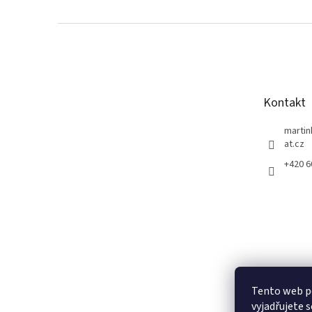
Z
á
p
a
t
Kontakt
í
marti
at.cz
+420 
Tento web p
vyjadřujete s