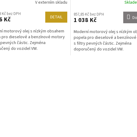
V externím skladu
Sklad
3 Kč bez DPH
857,85 Kč bez DPH
DETAIL
Do
6 Kč
1 038 Kč
í motorový olej s nízkým obsahem
Moderní motorový olej s nízkým 
 pro dieselové a benzínové motory
popela pro dieselové a benzínové
ry pevných částic. Zejména
s filtry pevných částic. Zejména
čený do vozidel VW.
doporučený do vozidel VW.
O
v
l
á
d
a
c
í
p
r
v
k
y