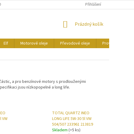
ONTAKTY
CERTIFIKÁTY
Přihlášení
NÁKUPNÍ
Prázdný košík
KOŠÍK
Elf
Motorové oleje
Převodové oleje
Provozní kapaliny
částic, a pro benzínové motory s prodlouženými
ecifikaci jsou nízkopopelné a long life.
NEO
TOTAL QUARTZ INEO
l VW
LONG LIFE 5W-30 5l VW
504/507 233961 213819
Skladem
(>5 ks)