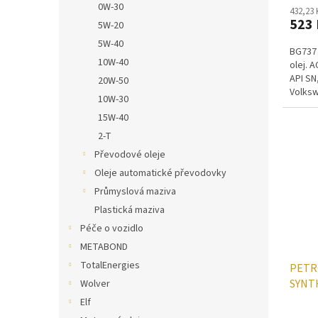
0W-30
432,23
523 
5W-20
5W-40
BG737 
10W-40
olej. 
API SN
20W-50
Volksw
10W-30
VW505.
15W-40
2-T
Převodové oleje
Oleje automatické převodovky
Průmyslová maziva
Plastická maziva
Péče o vozidlo
METABOND
TotalEnergies
PETR
SYNTH
Wolver
Elf