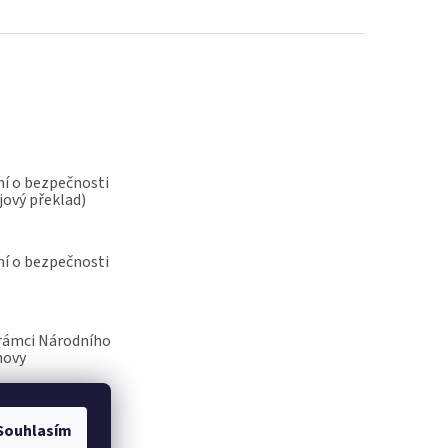
í o bezpečnosti
jový překlad)
í o bezpečnosti
rámci Národního
novy
Souhlasím