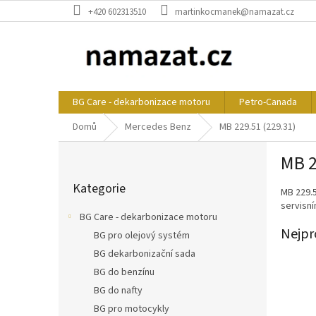
Přejít
+420 602313510
martinkocmanek@namazat.cz
na
obsah
BG Care - dekarbonizace motoru
Petro-Canada
Domů
Mercedes Benz
MB 229.51 (229.31)
P
MB 2
o
Přeskočit
s
Kategorie
kategorie
MB 229.
t
servisní
r
BG Care - dekarbonizace motoru
a
Nejpr
BG pro olejový systém
n
BG dekarbonizační sada
n
í
BG do benzínu
p
BG do nafty
a
BG pro motocykly