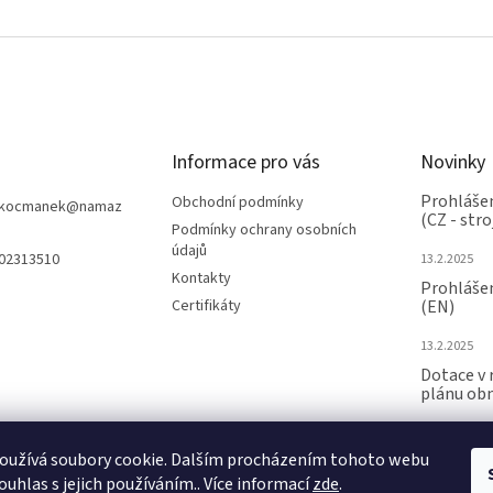
Informace pro vás
Novinky
Prohlášen
Obchodní podmínky
nkocmanek
@
namaz
(CZ - stro
Podmínky ochrany osobních
údajů
602313510
13.2.2025
Kontakty
Prohlášen
Certifikáty
(EN)
13.2.2025
Dotace v 
plánu ob
24.6.2024
oužívá soubory cookie. Dalším procházením tohoto webu
ARCHIV
ouhlas s jejich používáním.. Více informací
zde
.