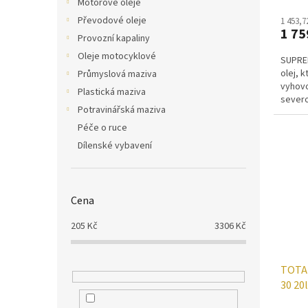
Motorové oleje
Převodové oleje
1 453,7
1 75
Provozní kapaliny
Oleje motocyklové
SUPREM
olej, 
Průmyslová maziva
vyhov
Plastická maziva
sever
Potravinářská maziva
požada
Péče o ruce
Dílenské vybavení
Cena
205
Kč
3306
Kč
TOTA
30 20