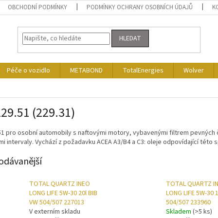
OBCHODNÍ PODMÍNKY
PODMÍNKY OCHRANY OSOBNÍCH ÚDAJŮ
K
HLEDAT
Péče o vozidlo
METABOND
TotalEnergies
Wolver
29.51 (229.31)
51 pro osobní automobily s naftovými motory, vybavenými filtrem pevných 
mi intervaly. Vychází z požadavku ACEA A3/B4 a C3: oleje odpovídající této sp
odávanější
TOTAL QUARTZ INEO
TOTAL QUARTZ I
LONG LIFE 5W-30 20l BIB
LONG LIFE 5W-30 1
VW 504/507 227013
504/507 233960
V externím skladu
Skladem
(>5 ks)