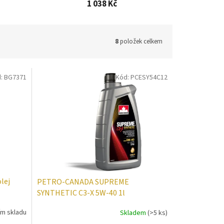
1 038 Kč
8
položek celkem
d:
BG7371
Kód:
PCESY54C12
lej
PETRO-CANADA SUPREME
SYNTHETIC C3-X 5W-40 1l
ím skladu
Skladem
(>5 ks)