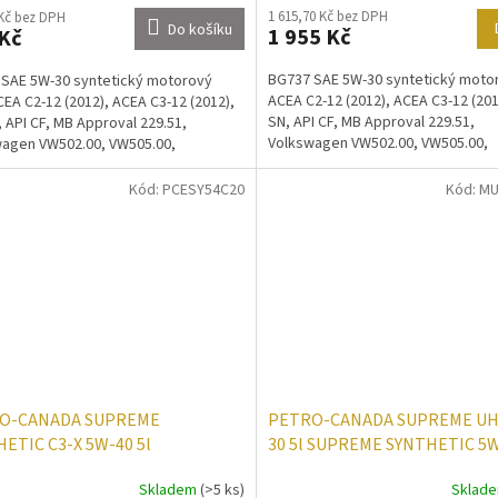
1 615,70 Kč bez DPH
 Kč bez DPH
Do košíku
1 955 Kč
Kč
BG737 SAE 5W-30 syntetický motor
SAE 5W-30 syntetický motorový
ACEA C2-12 (2012), ACEA C3-12 (201
ACEA C2-12 (2012), ACEA C3-12 (2012),
SN, API CF, MB Approval 229.51,
, API CF, MB Approval 229.51,
Volkswagen VW502.00, VW505.00,
agen VW502.00, VW505.00,
VW505.01, BMW Longlife-04,...
01, BMW Longlife-04,...
Kód:
PCESY54C20
Kód:
MU
O-CANADA SUPREME
PETRO-CANADA SUPREME UH
ETIC C3-X 5W-40 5l
30 5l SUPREME SYNTHETIC 5
Skladem
(>5 ks)
Sklad