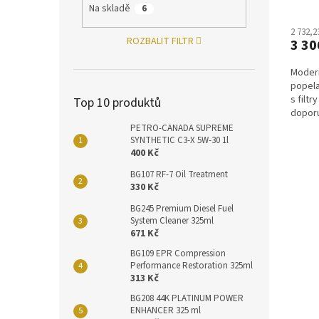
Na skladě
6
2 732,2
ROZBALIT FILTR
3 30
Modern
popela
s filt
Top 10 produktů
doporu
PETRO-CANADA SUPREME
SYNTHETIC C3-X 5W-30 1l
400 Kč
BG107 RF-7 Oil Treatment
330 Kč
BG245 Premium Diesel Fuel
System Cleaner 325ml
671 Kč
BG109 EPR Compression
Performance Restoration 325ml
313 Kč
BG208 44K PLATINUM POWER
ENHANCER 325 ml