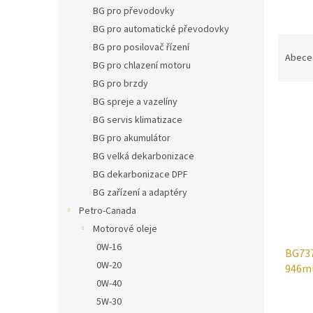
n
BG pro převodovky
e
BG pro automatické převodovky
l
Ř
BG pro posilovač řízení
a
Abece
BG pro chlazení motoru
z
BG pro brzdy
e
V
n
BG spreje a vazelíny
ý
í
BG servis klimatizace
p
p
BG pro akumulátor
i
r
BG velká dekarbonizace
s
o
BG dekarbonizace DPF
p
d
r
u
BG zařízení a adaptéry
o
k
Petro-Canada
d
t
Motorové oleje
u
ů
0W-16
BG737
k
0W-20
946m
t
0W-40
ů
5W-30