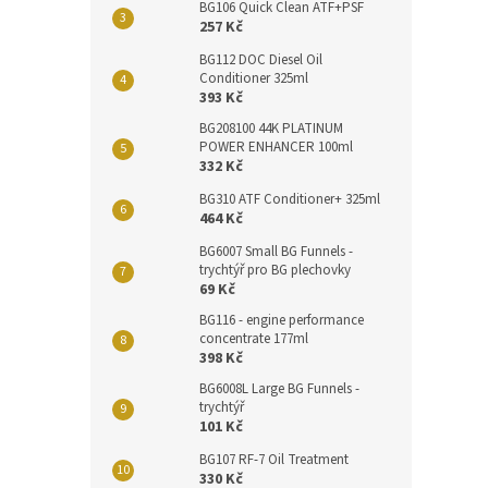
BG106 Quick Clean ATF+PSF
257 Kč
BG112 DOC Diesel Oil
Conditioner 325ml
393 Kč
BG208100 44K PLATINUM
POWER ENHANCER 100ml
332 Kč
BG310 ATF Conditioner+ 325ml
464 Kč
BG6007 Small BG Funnels -
trychtýř pro BG plechovky
69 Kč
BG116 - engine performance
concentrate 177ml
398 Kč
BG6008L Large BG Funnels -
trychtýř
101 Kč
BG107 RF-7 Oil Treatment
330 Kč