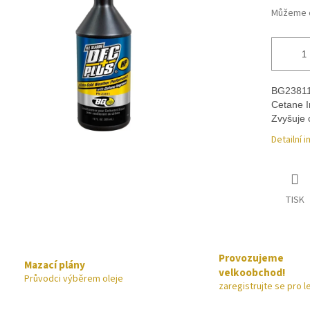
Můžeme d
BG23811
Cetane I
Zvyšuje 
Detailní 
TISK
Provozujeme
Mazací plány
velkoobchod!
Průvodci výběrem oleje
zaregistrujte se pro l