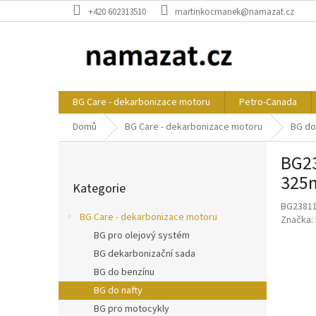
Přejít
+420 602313510
martinkocmanek@namazat.cz
na
obsah
BG Care - dekarbonizace motoru
Petro-Canada
Domů
BG Care - dekarbonizace motoru
BG do
P
BG23
o
Přeskočit
s
325
Kategorie
kategorie
t
BG2381
r
BG Care - dekarbonizace motoru
Značka:
a
BG pro olejový systém
n
BG dekarbonizační sada
n
í
BG do benzínu
p
BG do nafty
a
BG pro motocykly