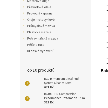
Motorové oleje
-
Převodové oleje
-
Provozní kapaliny
-
Oleje motocyklové
-
Průmyslová maziva
-
-
Plastická maziva
-
Potravinářská maziva
-
Péče o ruce
-
Dílenské vybavení
-
-
-
Top 10 produktů
Bale
BG245 Premium Diesel Fuel
System Cleaner 325ml
671 Kč
BG109 EPR Compression
Performance Restoration 325ml
313 Kč