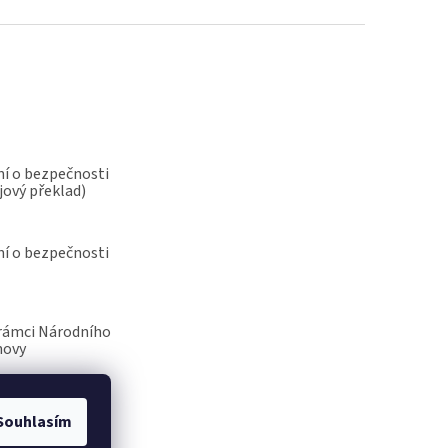
í o bezpečnosti
jový překlad)
í o bezpečnosti
rámci Národního
novy
Souhlasím