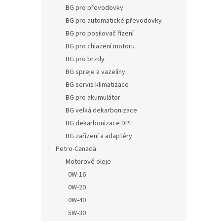
n
BG pro převodovky
e
BG pro automatické převodovky
l
BG pro posilovač řízení
BG pro chlazení motoru
BG pro brzdy
BG spreje a vazelíny
BG servis klimatizace
BG pro akumulátor
BG velká dekarbonizace
BG dekarbonizace DPF
BG zařízení a adaptéry
Petro-Canada
Motorové oleje
0W-16
0W-20
0W-40
5W-30