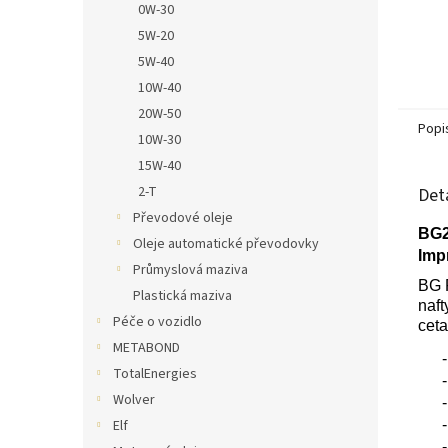
0W-30
5W-20
5W-40
10W-40
20W-50
Popi
10W-30
15W-40
2-T
Det
Převodové oleje
BG2
Oleje automatické převodovky
Imp
Průmyslová maziva
BG P
Plastická maziva
naft
Péče o vozidlo
ceta
METABOND
-
TotalEnergies
-
Wolver
-
Elf
-
-