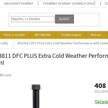
OBCHODNÍ PODMÍNKY
PODMÍNKY OCHRANY OSOBNÍCH ÚDAJŮ
K
HLEDAT
Péče o vozidlo
METABOND
TotalEnergies
Wolver
 nafty
BG23811 DFC PLUS Extra Cold Weather Performance with Ceta
811 DFC PLUS Extra Cold Weather Perfor
ml
1
BG Care
408
337,19 K
Měrná
Skla
cena: