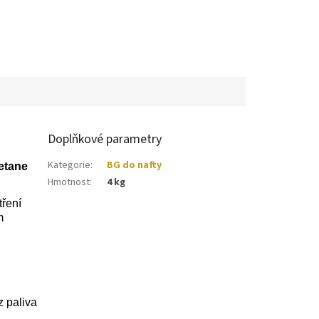
Doplňkové parametry
Kategorie
:
BG do nafty
etane
Hmotnost
:
4 kg
tření
m
z paliva