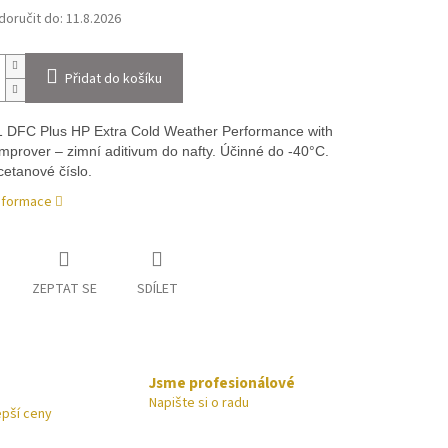
oručit do:
11.8.2026
Přidat do košíku
 DFC Plus HP Extra Cold Weather Performance with
mprover – zimní aditivum do nafty. Účinné do -40°C.
cetanové číslo.
informace
ZEPTAT SE
SDÍLET
Jsme profesionálové
Napište si o radu
epší ceny