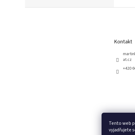
Z
á
p
a
t
Kontakt
í
marti
at.cz
+420 
Tento web p
vyjadřujete s