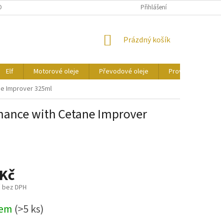
ONTAKTY
CERTIFIKÁTY
Přihlášení
NÁKUPNÍ
Prázdný košík
KOŠÍK
Elf
Motorové oleje
Převodové oleje
Provozní kapaliny
ne Improver 325ml
mance with Cetane Improver
 Kč
č bez DPH
dem
(>5 ks)