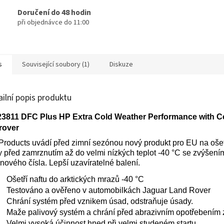
Doručení do 48 hodin
při objednávce do 11:00
s
Související soubory (1)
Diskuze
ailní popis produktu
3811 DFC Plus HP Extra Cold Weather Performance with C
rover
roducts uvádí před zimní sezónou nový produkt pro EU na oše
y před zamrznutím až do velmi nízkých teplot -40 °C se zvýšení
nového čísla. Lepší uzavíratelné balení.
Ošetří naftu do arktických mrazů -40 °C
Testováno a ověřeno v automobilkách Jaguar Land Rover
Chrání systém před vznikem úsad, odstraňuje úsady.
Maže palivový systém a chrání před abrazivním opotřebením 
Velmi vysoká účinnost hned při velmi studeném startu