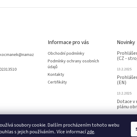
Informace pro vás
Novinky
Prohlášen
Obchodní podmínky
nkocmanek
@
namaz
(CZ - stro
Podmínky ochrany osobních
údajů
602313510
13.2.2025
Kontakty
Prohlášen
Certifikáty
(EN)
13.2.2025
Dotace v 
plánu ob
24.6.2024
oužívá soubory cookie. Dalším procházením tohoto webu
ARCHIV
ouhlas s jejich používáním.. Více informací
zde
.