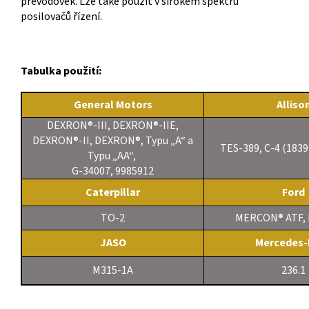
převodovek. Lze také použít v širokém spektru
posilovačů řízení.
Tabulka použití:
General Motors
Alliso
DEXRON®-III, DEXRON®-IIE,
DEXRON®-II, DEXRON®, Typu „A“ a
TES-389, C-4 (1839
Typu „AA“,
G-34007, 9985912
Caterpillar
Ford
TO-2
MERCON® ATF,
JASO
Mercedes-
M315-1A
236.1