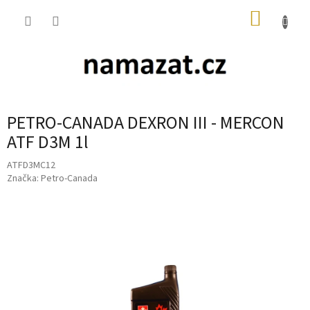
Přejít
NÁKUP
na
obsah
KOŠÍK
PETRO-CANADA DEXRON III - MERCON
ATF D3M 1l
ATFD3MC12
Značka:
Petro-Canada