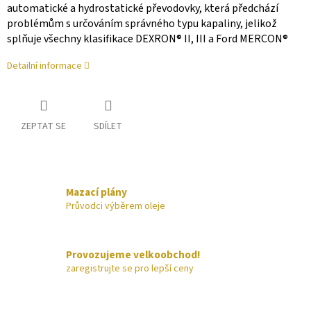
automatické a hydrostatické převodovky, která předchází
problémům s určováním správného typu kapaliny, jelikož
splňuje všechny klasifikace DEXRON® II, III a Ford MERCON®
Detailní informace
ZEPTAT SE
SDÍLET
Mazací plány
Průvodci výběrem oleje
Provozujeme velkoobchod!
zaregistrujte se pro lepší ceny