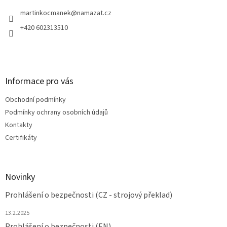
t
í
martinkocmanek
@
namazat.cz
+420 602313510
Informace pro vás
Obchodní podmínky
Podmínky ochrany osobních údajů
Kontakty
Certifikáty
Novinky
Prohlášení o bezpečnosti (CZ - strojový překlad)
13.2.2025
Prohlášení o bezpečnosti (EN)