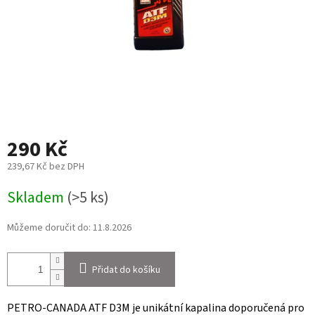
290 Kč
239,67 Kč bez DPH
Měrná
Skladem
(>5 ks)
cena:
Můžeme doručit do:
11.8.2026
Přidat do košíku
PETRO-CANADA ATF D3M je unikátní kapalina doporučená pro