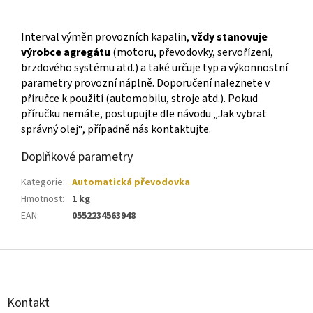
Interval výměn provozních kapalin,
vždy stanovuje
výrobce agregátu
(motoru, převodovky, servořízení,
brzdového systému atd.) a také určuje typ a výkonnostní
parametry provozní náplně. Doporučení naleznete v
příručce k použití (automobilu, stroje atd.). Pokud
příručku nemáte, postupujte dle návodu „Jak vybrat
správný olej“, případně nás kontaktujte.
Doplňkové parametry
Kategorie
:
Automatická převodovka
Hmotnost
:
1 kg
EAN
:
0552234563948
Z
á
p
a
Kontakt