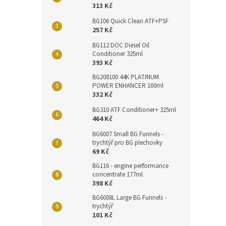
313 Kč
BG106 Quick Clean ATF+PSF
257 Kč
BG112 DOC Diesel Oil
Conditioner 325ml
393 Kč
BG208100 44K PLATINUM
POWER ENHANCER 100ml
332 Kč
BG310 ATF Conditioner+ 325ml
464 Kč
BG6007 Small BG Funnels -
trychtýř pro BG plechovky
69 Kč
BG116 - engine performance
concentrate 177ml
398 Kč
BG6008L Large BG Funnels -
trychtýř
101 Kč