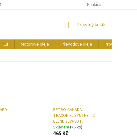
ONTAKTY
CERTIFIKÁTY
Přihlášení
NÁKUPNÍ
Prázdný košík
KOŠÍK
Elf
Motorové oleje
Převodové oleje
Provozní kapaliny
UARD
PETRO-CANADA
TRAXON XL SYNTHETIC
BLEND 75W-90 1l
Skladem
(>5 ks)
465 Kč