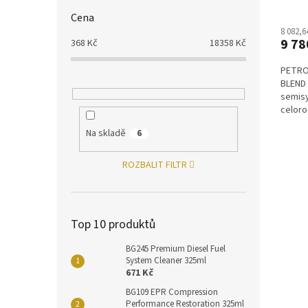
Cena
8 082,6
9 78
368
Kč
18358
Kč
PETRO
BLEND 
semisy
celoro
převod
Na skladě
6
ROZBALIT FILTR
Top 10 produktů
BG245 Premium Diesel Fuel
System Cleaner 325ml
671 Kč
BG109 EPR Compression
Performance Restoration 325ml