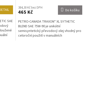
384,30 Kč bez DPH
DETAIL
Do košíku
465 Kč
ETIC SAE
PETRO-CANADA TRAXON* XL SYTHETIC
vodový
BLEND SAE 75W-90 je unikátní
dloužené
semisyntetický převodový olej vhodný pro
uální
celoroční použití v manuálních
převodovkách, diferenciálech, koncových...