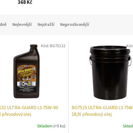
368 Kč
dně
Nejlevnější
Nejdražší
Nejprodávanější
Kód:
BG75132
Kó
132 ULTRA-GUARD LS 75W-90
BG7515 ULTRA-GUARD LS 75W
 převodový olej
18,9l převodový olej
Skladem
(>5 ks)
Skla