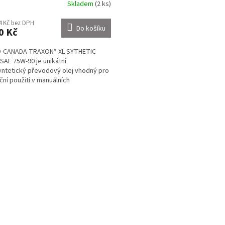
Skladem
(2 ks)
4 Kč bez DPH
Do košíku
0 Kč
-CANADA TRAXON* XL SYTHETIC
SAE 75W-90 je unikátní
ntetický převodový olej vhodný pro
ční použití v manuálních
ovkách, diferenciálech, koncových...
O
v
l
á
d
a
c
í
p
r
v
k
y