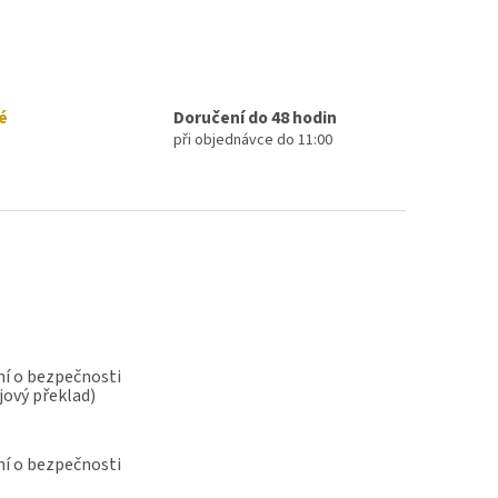
é
Doručení do 48 hodin
při objednávce do 11:00
í o bezpečnosti
jový překlad)
í o bezpečnosti