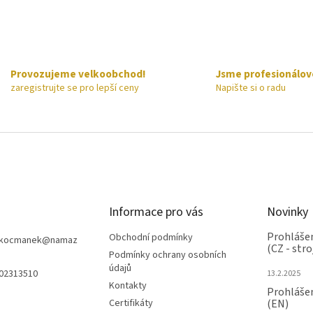
Provozujeme velkoobchod!
Jsme profesionálov
zaregistrujte se pro lepší ceny
Napište si o radu
Informace pro vás
Novinky
Prohlášen
Obchodní podmínky
nkocmanek
@
namaz
(CZ - stro
Podmínky ochrany osobních
údajů
602313510
13.2.2025
Kontakty
Prohlášen
Certifikáty
(EN)