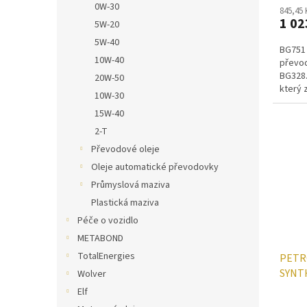
0W-30
845,45
1 02
5W-20
5W-40
BG751 
10W-40
převod
BG328.
20W-50
který 
10W-30
LS dife
15W-40
2-T
Převodové oleje
Oleje automatické převodovky
Průmyslová maziva
Plastická maziva
Péče o vozidlo
METABOND
TotalEnergies
PETR
SYNTH
Wolver
Elf