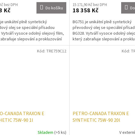
 Kč bez DPH
15 171,90 Kč bez DPH
Do košíku
Do
3 Kč
18 358 Kč
je unikátní plně syntetický
BG751 je unikátní plně syntetický
ový olej se speciální přísadou
převodový olej se speciální přísa
 Vytváří vysoce odolný olejový film,
BG328. Vytváří vysoce odolný olejo
zabraňuje slepování a prokluzování
který zabraňuje slepování a prokl
renciálů,...
LS diferenciálů,...
Kód:
TRE759C12
Kód:
T
O-CANADA TRAXON E
PETRO-CANADA TRAXON E
ETIC 75W-90 1l
SYNTHETIC 75W-90 20l
Skladem
(>5 ks)
V extern