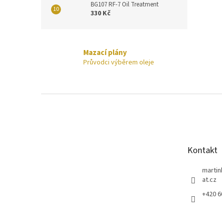
BG107 RF-7 Oil Treatment
330 Kč
Mazací plány
Průvodci výběrem oleje
Z
á
p
a
t
Kontakt
í
marti
at.cz
+420 