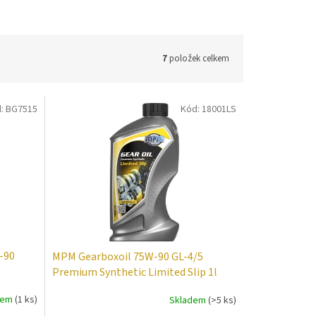
7
položek celkem
d:
BG7515
Kód:
18001LS
-90
MPM Gearboxoil 75W-90 GL-4/5
Premium Synthetic Limited Slip 1l
dem
(1 ks)
Skladem
(>5 ks)