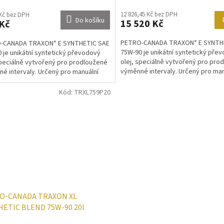
12 826,45 Kč bez DPH
 Kč bez DPH
Do košíku
15 520 Kč
Kč
PETRO-CANADA TRAXON* E SYNTH
-CANADA TRAXON* E SYNTHETIC SAE
75W-90 je unikátní syntetický pře
 je unikátní syntetický převodový
olej, speciálně vytvořený pro pro
speciálně vytvořený pro prodloužené
výměnné intervaly. Určený pro man
é intervaly. Určený pro manuální
převodovky...
ovky...
Kód:
TRXL759P20
O-CANADA TRAXON XL
HETIC BLEND 75W-90 20l