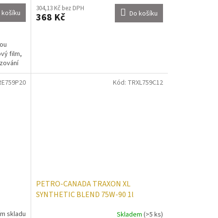
304,13 Kč bez DPH
 košíku
Do košíku
368 Kč
dou
vý film,
uzování
RE759P20
Kód:
TRXL759C12
PETRO-CANADA TRAXON XL
SYNTHETIC BLEND 75W-90 1l
ím skladu
Skladem
(>5 ks)