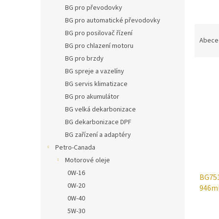
n
BG pro převodovky
e
BG pro automatické převodovky
l
Ř
BG pro posilovač řízení
a
Abece
BG pro chlazení motoru
z
BG pro brzdy
e
V
n
BG spreje a vazelíny
ý
í
BG servis klimatizace
p
p
BG pro akumulátor
i
r
BG velká dekarbonizace
s
o
BG dekarbonizace DPF
p
d
r
u
BG zařízení a adaptéry
o
k
Petro-Canada
d
t
Motorové oleje
u
ů
0W-16
BG75
k
0W-20
946ml
t
0W-40
ů
5W-30