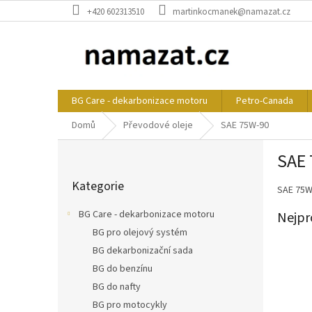
Přejít
+420 602313510
martinkocmanek@namazat.cz
na
obsah
BG Care - dekarbonizace motoru
Petro-Canada
Domů
Převodové oleje
SAE 75W-90
P
SAE
o
Přeskočit
s
Kategorie
kategorie
SAE 75W
t
r
BG Care - dekarbonizace motoru
Nejpr
a
BG pro olejový systém
n
BG dekarbonizační sada
n
í
BG do benzínu
p
BG do nafty
a
BG pro motocykly