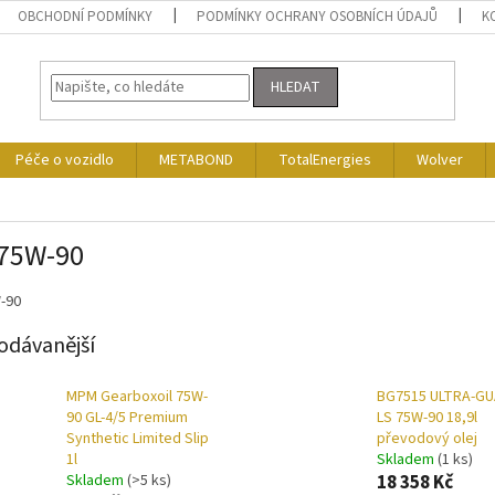
OBCHODNÍ PODMÍNKY
PODMÍNKY OCHRANY OSOBNÍCH ÚDAJŮ
K
HLEDAT
Péče o vozidlo
METABOND
TotalEnergies
Wolver
 75W-90
-90
odávanější
MPM Gearboxoil 75W-
BG7515 ULTRA-G
90 GL-4/5 Premium
LS 75W-90 18,9l
Synthetic Limited Slip
převodový olej
1l
Skladem
(1 ks)
Skladem
(>5 ks)
18 358 Kč