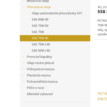
Motorové oleje
Převodové oleje
461,16
558 
Oleje automatické převodovky ATF
SAE 80W-90
PETRO
75W-90
SAE 75W-80
olej, 
SAE 75W
výměnn
SAE 75W-90
převod
SAE 75W-140
SAE 85W-140
Provozní kapaliny
Oleje motocyklové
Průmyslová maziva
Plastická maziva
Potravinářská maziva
Péče o ruce
PETR
Dílenské vybavení
SYNT