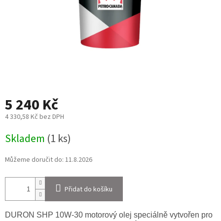
5 240 Kč
4 330,58 Kč bez DPH
Měrná
Skladem
(1 ks)
cena:
Můžeme doručit do:
11.8.2026
Přidat do košíku
DURON SHP 10W-30 motorový olej speciálně vytvořen pro