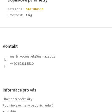
Doplňkové parametry
Kategorie
:
SAE 10W-30
Hmotnost
:
1 kg
Z
á
p
a
Kontakt
t
í
martinkocmanek
@
namazat.cz
+420 602313510
Informace pro vás
Obchodní podmínky
Podmínky ochrany osobních údajů
Kontakty