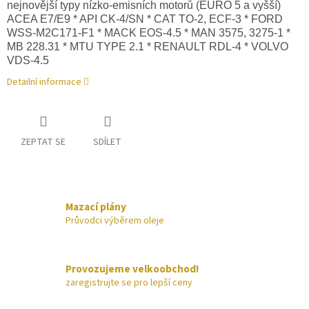
nejnovější typy nízko-emisních motorů (EURO 5 a vyšší)
ACEA E7/E9 * API CK-4/SN * CAT TO-2, ECF-3 * FORD
WSS-M2C171-F1 * MACK EOS-4.5 * MAN 3575, 3275-1 *
MB 228.31 * MTU TYPE 2.1 * RENAULT RDL-4 * VOLVO
VDS-4.5
Detailní informace
ZEPTAT SE
SDÍLET
Mazací plány
Průvodci výběrem oleje
Provozujeme velkoobchod!
zaregistrujte se pro lepší ceny