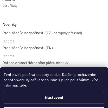
Certifikáty
Novinky
Prohlášení o bezpečnosti (CZ - strojový překlad)
13.2.2025
Prohlášení o bezpečnosti (EN)
13.2.2025
Dotace v rámci Národního plánu obnovy
24.6.2024
Tento web používá soubory cookie. Dalším procházením
tohoto webu vyjadřujete souhlas s jejich používáním.. Více
ARCHIV
informací
zde
.
Nastavení
Vytvořil Shoptet