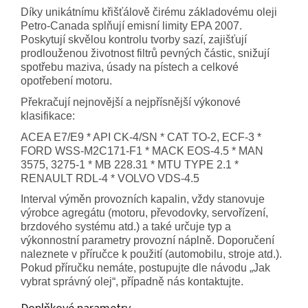
Díky unikátnímu křišťálově čirému základovému oleji
Petro-Canada splňují emisní limity EPA 2007.
Poskytují skvělou kontrolu tvorby sazí, zajišťují
prodlouženou životnost filtrů pevných částic, snižují
spotřebu maziva, úsady na pístech a celkové
opotřebení motoru.
Překračují nejnovější a nejpřísnější výkonové
klasifikace:
ACEA E7/E9 * API CK-4/SN * CAT TO-2, ECF-3 *
FORD WSS-M2C171-F1 * MACK EOS-4.5 * MAN
3575, 3275-1 * MB 228.31 * MTU TYPE 2.1 *
RENAULT RDL-4 * VOLVO VDS-4.5
Interval výměn provozních kapalin, vždy stanovuje
výrobce agregátu (motoru, převodovky, servořízení,
brzdového systému atd.) a také určuje typ a
výkonnostní parametry provozní náplně. Doporučení
naleznete v příručce k použití (automobilu, stroje atd.).
Pokud příručku nemáte, postupujte dle návodu „Jak
vybrat správný olej“, případně nás kontaktujte.