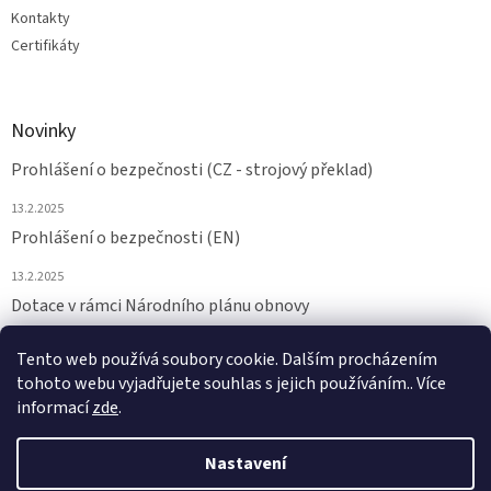
Kontakty
Certifikáty
Novinky
Prohlášení o bezpečnosti (CZ - strojový překlad)
13.2.2025
Prohlášení o bezpečnosti (EN)
13.2.2025
Dotace v rámci Národního plánu obnovy
24.6.2024
Tento web používá soubory cookie. Dalším procházením
tohoto webu vyjadřujete souhlas s jejich používáním.. Více
ARCHIV
informací
zde
.
Nastavení
Vytvořil Shoptet