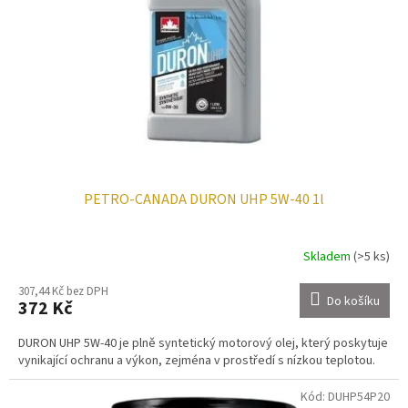
p
t
r
ů
o
d
u
k
t
ů
PETRO-CANADA DURON UHP 5W-40 1l
Skladem
(>5 ks)
307,44 Kč bez DPH
Do košíku
372 Kč
DURON UHP 5W-40 je plně syntetický motorový olej, který poskytuje
vynikající ochranu a výkon, zejména v prostředí s nízkou teplotou.
Kód:
DUHP54P20