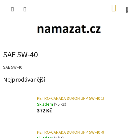
Přejít
NÁKUP
na
obsah
KOŠÍK
SAE 5W-40
SAE 5W-40
Nejprodávanější
PETRO-CANADA DURON UHP 5W-40 1l
Skladem
(>5 ks)
372 Kč
PETRO-CANADA DURON UHP 5W-40 4l