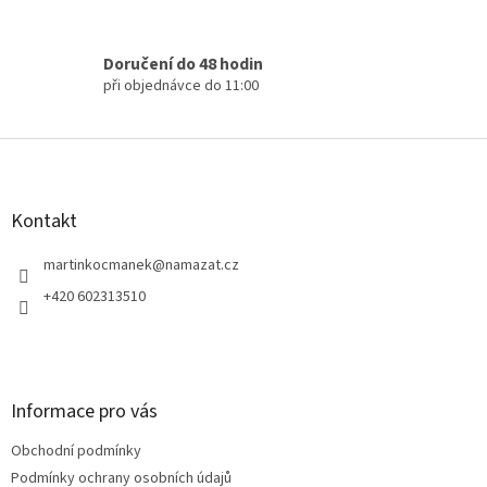
p
i
s
Doručení do 48 hodin
u
při objednávce do 11:00
Z
á
p
a
Kontakt
t
í
martinkocmanek
@
namazat.cz
+420 602313510
Informace pro vás
Obchodní podmínky
Podmínky ochrany osobních údajů