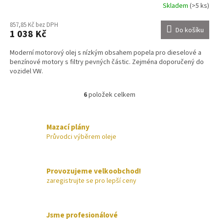
Skladem
(>5 ks)
857,85 Kč bez DPH
Do košíku
1 038 Kč
Moderní motorový olej s nízkým obsahem popela pro dieselové a
benzínové motory s filtry pevných částic. Zejména doporučený do
vozidel VW.
6
položek celkem
O
v
l
á
Mazací plány
d
Průvodci výběrem oleje
a
c
í
Provozujeme velkoobchod!
p
zaregistrujte se pro lepší ceny
r
v
k
y
Jsme profesionálové