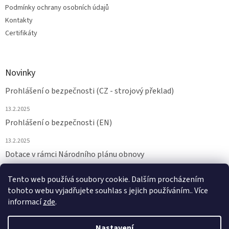
Podmínky ochrany osobních údajů
Kontakty
Certifikáty
Novinky
Prohlášení o bezpečnosti (CZ - strojový překlad)
13.2.2025
Prohlášení o bezpečnosti (EN)
13.2.2025
Dotace v rámci Národního plánu obnovy
24.6.2024
Tento web používá soubory cookie. Dalším procházením
tohoto webu vyjadřujete souhlas s jejich používáním.. Více
ARCHIV
informací
zde
.
Nastavení