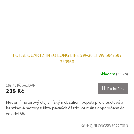
TOTAL QUARTZ INEO LONG LIFE 5W-30 1l VW 504/507
233960
Skladem
(>5 ks)
169,42 Kč bez DPH
Do košíku
205 Kč
Moderní motorový olej s nízkým obsahem popela pro dieselové a
benzínové motory s filtry pevných částic. Zejména doporučený do
vozidel VW.
Kód:
QINLONG5W30227013