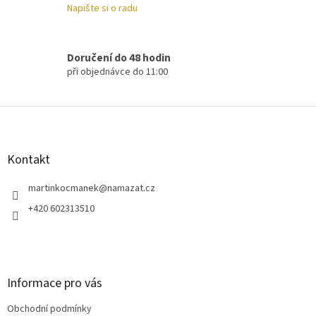
v
Napište si o radu
ý
p
i
s
Doručení do 48 hodin
u
při objednávce do 11:00
Z
á
p
a
Kontakt
t
í
martinkocmanek
@
namazat.cz
+420 602313510
Informace pro vás
Obchodní podmínky