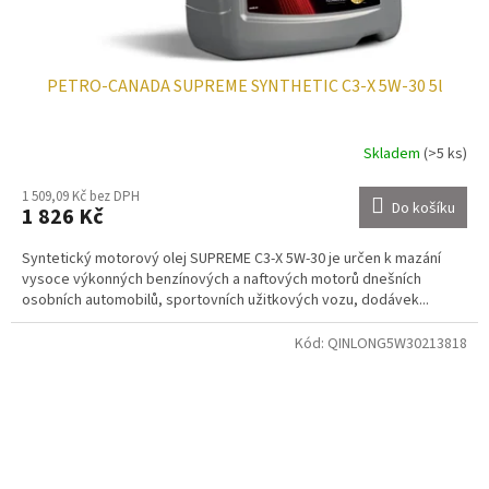
PETRO-CANADA SUPREME SYNTHETIC C3-X 5W-30 5l
Skladem
(>5 ks)
1 509,09 Kč bez DPH
Do košíku
1 826 Kč
Syntetický motorový olej SUPREME C3-X 5W-30 je určen k mazání
vysoce výkonných benzínových a naftových motorů dnešních
osobních automobilů, sportovních užitkových vozu, dodávek...
Kód:
QINLONG5W30213818