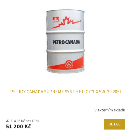
ý
o
p
d
i
u
s
k
p
t
r
ů
o
d
u
k
t
ů
PETRO-CANADA SUPREME SYNTHETIC C3-X 5W-30 205l
V externím skladu
42 314,05 Kč bez DPH
DETAIL
51 200 Kč