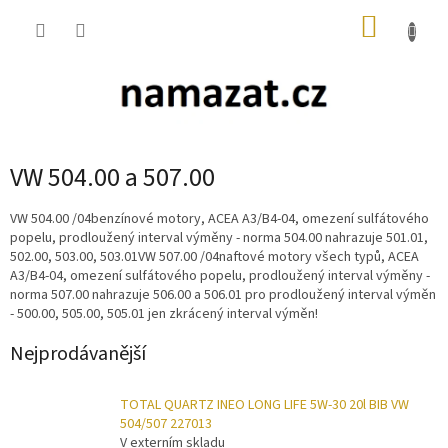
Přejít
NÁKUP
na
obsah
KOŠÍK
VW 504.00 a 507.00
VW 504.00 /04benzínové motory, ACEA A3/B4-04, omezení sulfátového
popelu, prodloužený interval výměny - norma 504.00 nahrazuje 501.01,
502.00, 503.00, 503.01VW 507.00 /04naftové motory všech typů, ACEA
A3/B4-04, omezení sulfátového popelu, prodloužený interval výměny -
norma 507.00 nahrazuje 506.00 a 506.01 pro prodloužený interval výměn
- 500.00, 505.00, 505.01 jen zkrácený interval výměn!
Nejprodávanější
TOTAL QUARTZ INEO LONG LIFE 5W-30 20l BIB VW
504/507 227013
V externím skladu