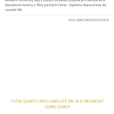
Moderní motorový olej s nízkým obsahem popela pro dieselové a
benzínové motory s filtry pevných částic. Zejména doporučený do
vozidel VW.
Kód:
QINLONG5W30213819
TOTAL QUARTZ INEO LONG LIFE 5W-30 5l VW 504/507
233961 213819