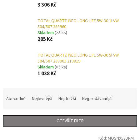
3 306 Kč
TOTAL QUARTZ INEO LONG LIFE 5W-30 1l VW
504/507 233960
Skladem
(>5 ks)
205 Kč
TOTAL QUARTZ INEO LONG LIFE 5W-30 5l VW
504/507 233961 213819
Skladem
(>5 ks)
1 038 Kč
Ř
a
Abecedně
Nejlevnější
Nejdražší
Nejprodávanější
z
e
n
OTEVŘÍT FILTR
í
p
V
r
Kód:
MOSNX53DRM