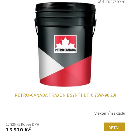
Kód:
TRE759P20
PETRO-CANADA TRAXON E SYNTHETIC 75W-90 20l
V externím skladu
12 826,45 Kč bez DPH
DETAIL
15 520 Kč