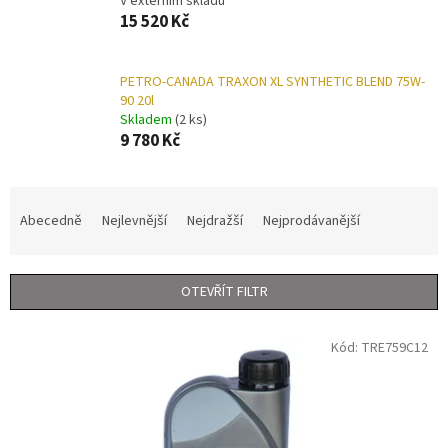
V externím skladu
15 520 Kč
PETRO-CANADA TRAXON XL SYNTHETIC BLEND 75W-
90 20l
Skladem
(2 ks)
9 780 Kč
Ř
a
Abecedně
Nejlevnější
Nejdražší
Nejprodávanější
z
e
n
OTEVŘÍT FILTR
í
p
V
r
Kód:
TRE759C12
ý
o
p
d
i
u
s
k