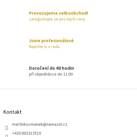
c
í
Provozujeme velkoobchod!
p
zaregistrujte se pro lepší ceny
r
v
k
y
Jsme profesionálové
v
Napište si o radu
ý
p
i
s
Doručení do 48 hodin
u
při objednávce do 11:00
Z
á
p
a
Kontakt
t
í
martinkocmanek
@
namazat.cz
+420 602313510