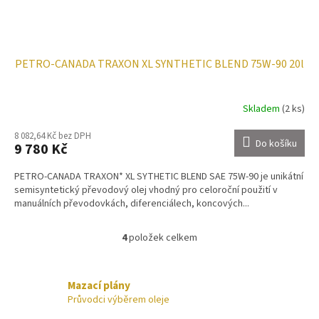
PETRO-CANADA TRAXON XL SYNTHETIC BLEND 75W-90 20l
Skladem
(2 ks)
8 082,64 Kč bez DPH
Do košíku
9 780 Kč
PETRO-CANADA TRAXON* XL SYTHETIC BLEND SAE 75W-90 je unikátní
semisyntetický převodový olej vhodný pro celoroční použití v
manuálních převodovkách, diferenciálech, koncových...
4
položek celkem
O
v
l
á
Mazací plány
d
Průvodci výběrem oleje
a