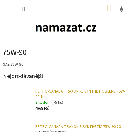
Přejít
NÁKUP
na
obsah
KOŠÍK
75W-90
SAE 75W-90
Nejprodávanější
PETRO-CANADA TRAXON XL SYNTHETIC BLEND 75W-
90 1l
Skladem
(>5 ks)
465 Kč
PETRO-CANADA TRAXON E SYNTHETIC 75W-90 20l