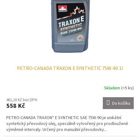
p
t
r
ů
o
d
u
k
t
ů
PETRO-CANADA TRAXON E SYNTHETIC 75W-90 1l
Skladem
(>5 ks)
461,16 Kč bez DPH
Do košíku
558 Kč
PETRO-CANADA TRAXON* E SYNTHETIC SAE 75W-90 je unikátní
syntetický převodový olej, speciálně vytvořený pro prodloužené
výměnné intervaly. Určený pro manuální převodovky...