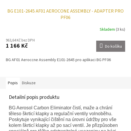
BG E101-2645 AF01 AEROCONE ASSEMBLY - ADAPTER PRO
PF06
Skladem
(3 ks)
963,64 Kč bez DPH
1 166 Kč
Do košíku
BG AF01 Aeroccne Assembly E101-2645 pro aplikaci BG PF06
Popis
Diskuze
Detailní popis produktu
BG Aerosol Carbon Eliminator čistí, maže a chrání
těleso škrticí klapky a regulační ventily volnoběhu.
Poskytuje vynikající čištění na úrovni údržby pro vše
kolem škrticí klapky až po sací ventil. Je přizpůsoben