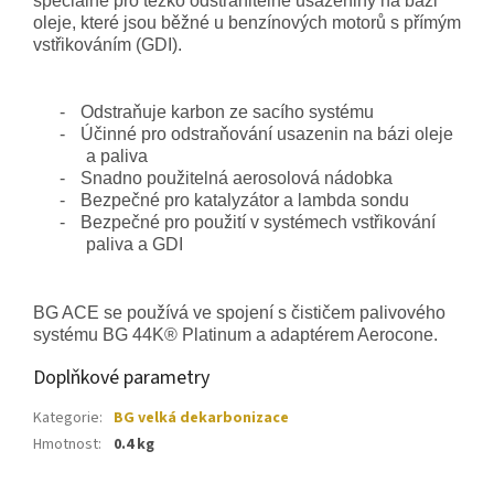
speciálně pro těžko odstranitelné usazeniny na bázi
oleje, které jsou běžné u benzínových motorů s přímým
vstřikováním (GDI).
-
Odstraňuje karbon ze sacího systému
-
Účinné pro odstraňování usazenin na bázi oleje
a paliva
-
Snadno použitelná aerosolová nádobka
-
Bezpečné pro katalyzátor a lambda sondu
-
Bezpečné pro použití v systémech vstřikování
paliva a GDI
BG ACE se používá ve spojení s čističem palivového
systému BG 44K® Platinum a adaptérem Aerocone.
Doplňkové parametry
Kategorie
:
BG velká dekarbonizace
Hmotnost
:
0.4 kg