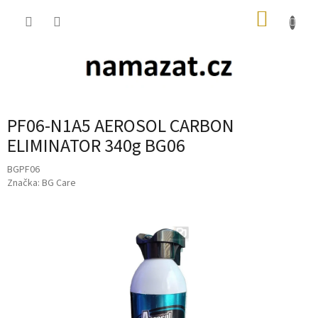
Přejít
NÁKUP
na
obsah
KOŠÍK
PF06-N1A5 AEROSOL CARBON
ELIMINATOR 340g BG06
BGPF06
Značka:
BG Care