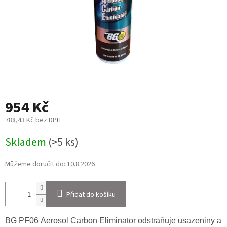
954 Kč
788,43 Kč bez DPH
Měrná
Skladem
(>5 ks)
cena:
Můžeme doručit do:
10.8.2026
Přidat do košíku
BG PF06 Aerosol Carbon Eliminator odstraňuje usazeniny a