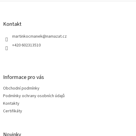
Z
á
p
a
Kontakt
t
í
martinkocmanek
@
namazat.cz
+420 602313510
Informace pro vás
Obchodní podmínky
Podmínky ochrany osobních údajů
Kontakty
Certifikáty
Novinky