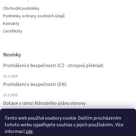
Obchodní podmínky
Podmínky ochrany osobních údajů
Kontakty
Certifikáty
Novinky
Prohlášení o bezpečnosti (CZ - strojový překlad)
13.2.2025
Prohlášení o bezpečnosti (EN)
13.2.2025
Dotace v rámci Národního plánu obnovy
24.6.2024
Tento web používá soubory cookie. Dalším procházením
tohoto webu vyjadřujete souhlas s jejich používáním.. Více
ARCHIV
informací
zde
.