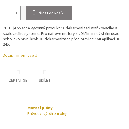
Přidat do košíku
PD 15 je vysoce výkonný produkt na dekarbonizaci vstřikovacího a
spalovacího systému. Pro naftové motory s větším množstvím úsad
nebo jako první krok BG dekarbonizace před pravidelnou aplikací BG
245.
Detailní informace
ZEPTAT SE
SDÍLET
Mazací plány
Průvodci výběrem oleje