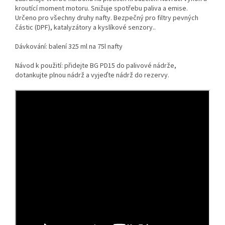
kroutící moment motoru. Snižuje spotřebu paliva a emise.
Určeno pro všechny druhy nafty. Bezpečný pro filtry pevných
částic (DPF), katalyzátory a kyslíkové senzory..
Dávkování: balení 325 ml na 75l nafty
Návod k použití: přidejte BG PD15 do palivové nádrže,
dotankujte plnou nádrž a vyjeďte nádrž do rezervy.