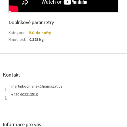
Doplňkové parametry
Kategorie
:
BG do nafty
Hmotnost
:
0.325 kg
Z
á
p
a
Kontakt
t
í
martinkocmanek
@
namazat.cz
+420 602313510
Informace pro vás