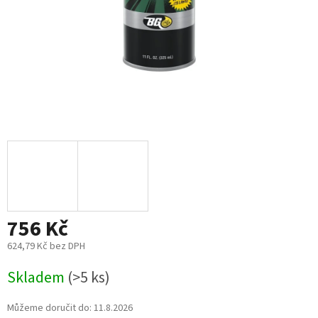
756 Kč
624,79 Kč bez DPH
Měrná
Skladem
(>5 ks)
cena:
Můžeme doručit do:
11.8.2026