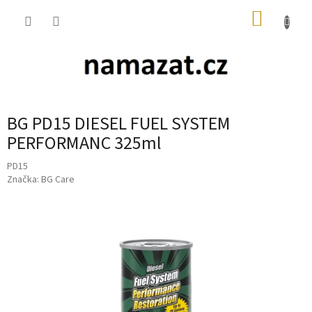
Přejít
NÁKUP
na
obsah
KOŠÍK
BG PD15 DIESEL FUEL SYSTEM
PERFORMANC 325ml
PD15
Značka:
BG Care