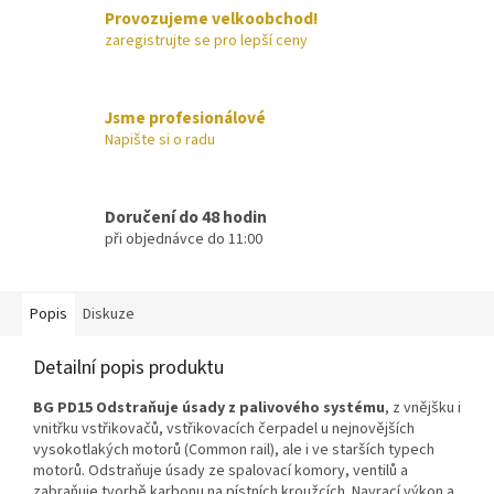
Provozujeme velkoobchod!
zaregistrujte se pro lepší ceny
Jsme profesionálové
Napište si o radu
Doručení do 48 hodin
při objednávce do 11:00
Popis
Diskuze
Detailní popis produktu
BG PD15 Odstraňuje úsady z palivového systému
, z vnějšku i
vnitřku vstřikovačů, vstřikovacích čerpadel u nejnovějších
vysokotlakých motorů (Common rail), ale i ve starších typech
motorů. Odstraňuje úsady ze spalovací komory, ventilů a
zabraňuje tvorbě karbonu na pístních kroužcích. Navrací výkon a