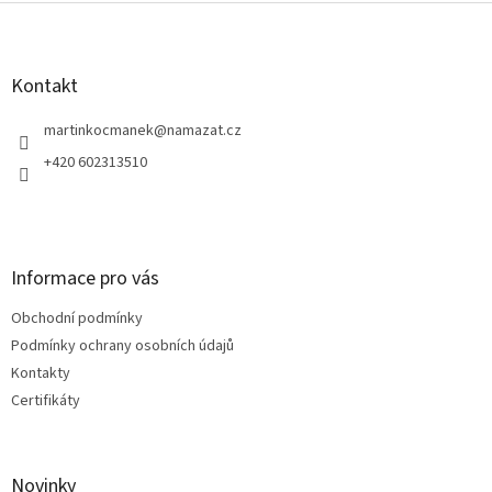
Z
á
p
a
Kontakt
t
í
martinkocmanek
@
namazat.cz
+420 602313510
Informace pro vás
Obchodní podmínky
Podmínky ochrany osobních údajů
Kontakty
Certifikáty
Novinky