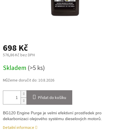
698 Kč
576,86 Kč bez DPH
Měrná
Skladem
(>5 ks)
cena:
Můžeme doručit do:
10.8.2026
Přidat do košíku
BG120 Engine Purge je velmi efektivní prostředek pro
dekarbonizaci olejového systému dieselových motorů.
Detailní informace