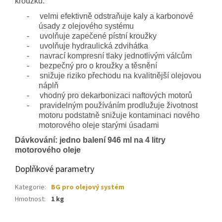
kroužků.
-
velmi efektivně odstraňuje kaly a karbonové
úsady z olejového systému
-
uvolňuje zapečené pístní kroužky
-
uvolňuje hydraulická zdvihátka
-
navrací kompresní tlaky jednotlivým válcům
-
bezpečný pro o kroužky a těsnění
-
snižuje riziko přechodu na kvalitnější olejovou
náplň
-
vhodný pro dekarbonizaci naftových motorů
-
pravidelným používáním prodlužuje životnost
motoru podstatně snižuje kontaminaci nového
motorového oleje starými úsadami
Dávkování: jedno balení 946 ml na 4 litry
motorového oleje
Doplňkové parametry
Kategorie
:
BG pro olejový systém
Hmotnost
:
1 kg