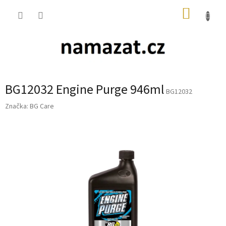
Přejít
NÁKUP
na
obsah
KOŠÍK
BG12032 Engine Purge 946ml
BG12032
Značka:
BG Care