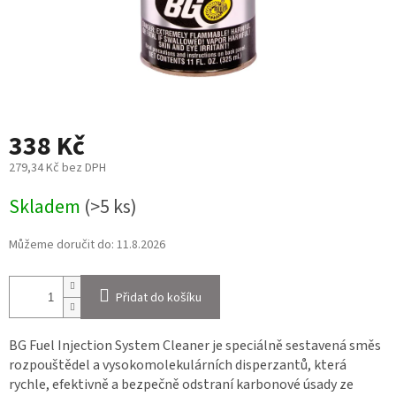
338 Kč
279,34 Kč bez DPH
Měrná
Skladem
(>5 ks)
cena:
Můžeme doručit do:
11.8.2026
Přidat do košíku
BG Fuel Injection System Cleaner je speciálně sestavená směs
rozpouštědel a vysokomolekulárních disperzantů, která
rychle, efektivně a bezpečně odstraní karbonové úsady ze