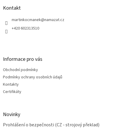
p
a
Kontakt
t
í
martinkocmanek
@
namazat.cz
+420 602313510
Informace pro vás
Obchodní podmínky
Podmínky ochrany osobních údajů
Kontakty
Certifikáty
Novinky
Prohlášení o bezpečnosti (CZ - strojový překlad)