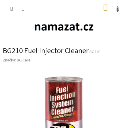
Přejít
NÁKUP
na
obsah
KOŠÍK
BG210 Fuel Injector Cleaner
BG210
Značka:
BG Care