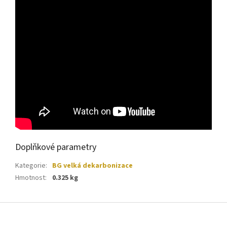
Doplňkové parametry
Kategorie
:
BG velká dekarbonizace
Hmotnost
:
0.325 kg
Z
á