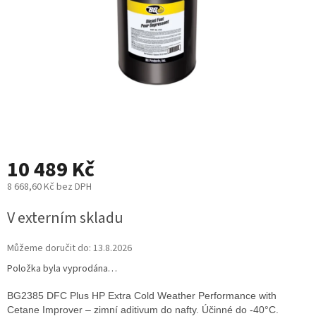
10 489 Kč
8 668,60 Kč bez DPH
Měrná
V externím skladu
cena:
Můžeme doručit do:
13.8.2026
Položka byla vyprodána…
BG2385 DFC Plus HP Extra Cold Weather Performance with
Cetane Improver – zimní aditivum do nafty. Účinné do -40°C.