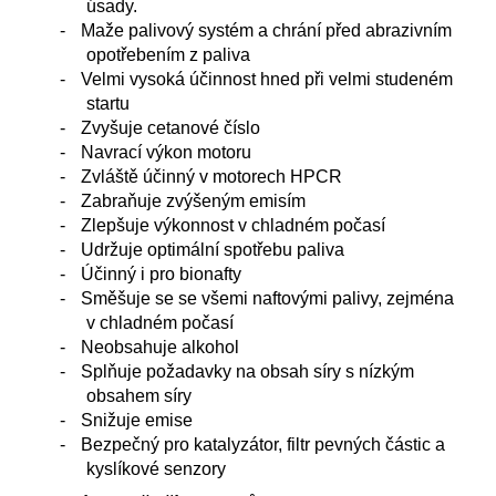
úsady.
-
Maže palivový systém a chrání před abrazivním
opotřebením z paliva
-
Velmi vysoká účinnost hned při velmi studeném
startu
-
Zvyšuje cetanové číslo
-
Navrací výkon motoru
-
Zvláště účinný v motorech HPCR
-
Zabraňuje zvýšeným emisím
-
Zlepšuje výkonnost v chladném počasí
-
Udržuje optimální spotřebu paliva
-
Účinný i pro bionafty
-
Směšuje se se všemi naftovými palivy, zejména
v chladném počasí
-
Neobsahuje alkohol
-
Splňuje požadavky na obsah síry s nízkým
obsahem síry
-
Snižuje emise
-
Bezpečný pro katalyzátor, filtr pevných částic a
kyslíkové senzory