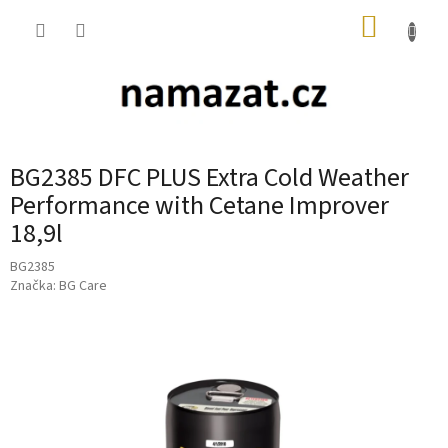
Přejít
NÁKUP
na
obsah
KOŠÍK
BG2385 DFC PLUS Extra Cold Weather
Performance with Cetane Improver
18,9l
BG2385
Značka:
BG Care