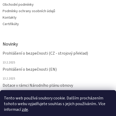
Obchodní podmínky
Podmínky ochrany osobních údajů
Kontakty
Certifikáty
Novinky
Prohlášení o bezpečnosti (CZ - strojový překlad)
13.2.2025
Prohlášení o bezpečnosti (EN)
13.2.2025
Dotace v rámci Národního plánu obnovy
24.6.2024
Tento web používá soubory cookie. Dalším procházením
tohoto webu vyjadřujete souhlas s jejich používáním.. Více
ARCHIV
informací
zde
.