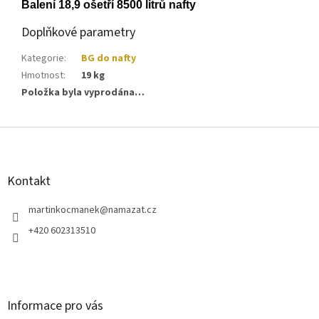
Balení 18,9 ošetří 8500 litrů nafty
Doplňkové parametry
Kategorie
:
BG do nafty
Hmotnost
:
19 kg
Položka byla vyprodána…
Z
á
p
a
Kontakt
t
í
martinkocmanek
@
namazat.cz
+420 602313510
Informace pro vás