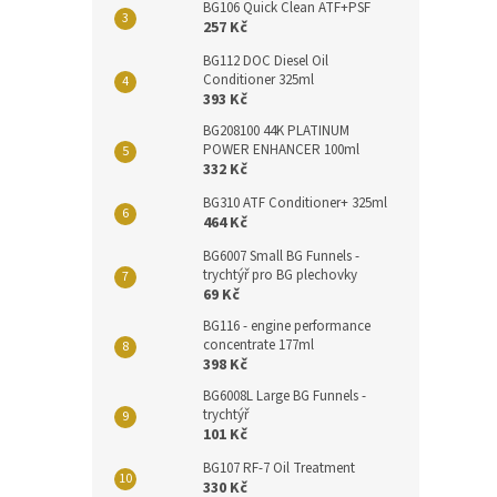
BG106 Quick Clean ATF+PSF
257 Kč
BG112 DOC Diesel Oil
Conditioner 325ml
393 Kč
BG208100 44K PLATINUM
POWER ENHANCER 100ml
332 Kč
BG310 ATF Conditioner+ 325ml
464 Kč
BG6007 Small BG Funnels -
trychtýř pro BG plechovky
69 Kč
BG116 - engine performance
concentrate 177ml
398 Kč
BG6008L Large BG Funnels -
trychtýř
101 Kč
BG107 RF-7 Oil Treatment
330 Kč