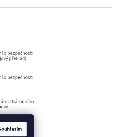
í o bezpečnosti
jový překlad)
í o bezpečnosti
rámci Národního
novy
Souhlasím