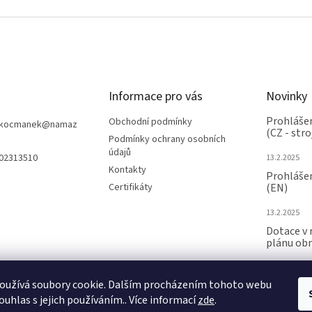
Informace pro vás
Novinky
Prohlášen
Obchodní podmínky
nkocmanek
@
namaz
(CZ - stro
Podmínky ochrany osobních
údajů
602313510
13.2.2025
Kontakty
Prohlášen
Certifikáty
(EN)
13.2.2025
Dotace v 
plánu ob
24.6.2024
oužívá soubory cookie. Dalším procházením tohoto webu
ARCHIV
ouhlas s jejich používáním.. Více informací
zde
.