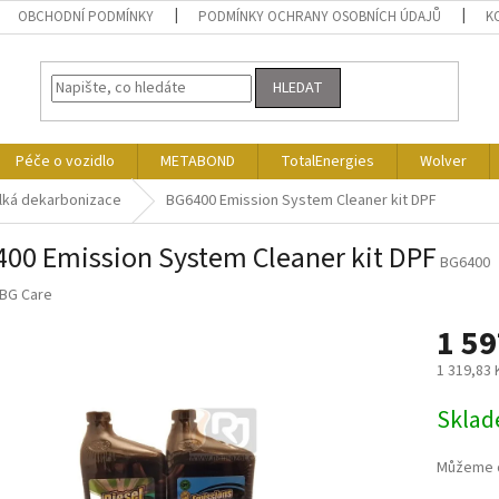
OBCHODNÍ PODMÍNKY
PODMÍNKY OCHRANY OSOBNÍCH ÚDAJŮ
K
HLEDAT
Péče o vozidlo
METABOND
TotalEnergies
Wolver
lká dekarbonizace
BG6400 Emission System Cleaner kit DPF
00 Emission System Cleaner kit DPF
BG6400
BG Care
1 59
1 319,83
Měrná
Skla
cena:
Můžeme d