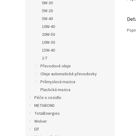
0W-30
5W-20
Det
5W-40
10W-40
Popi
20W-50
10W-30
15W-40
2-T
Převodové oleje
Oleje automatické převodovky
Průmyslová maziva
Plastická maziva
Péče o vozidlo
METABOND
TotalEnergies
Wolver
Elf