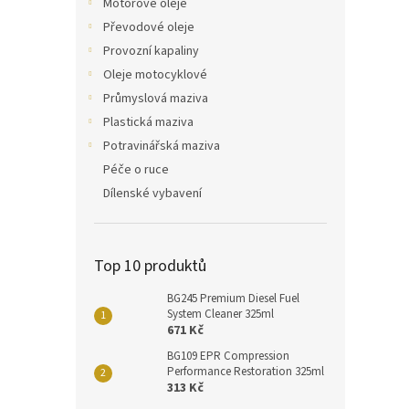
Motorové oleje
Převodové oleje
Provozní kapaliny
Oleje motocyklové
Průmyslová maziva
Plastická maziva
Potravinářská maziva
Péče o ruce
Dílenské vybavení
Top 10 produktů
BG245 Premium Diesel Fuel
System Cleaner 325ml
671 Kč
BG109 EPR Compression
Performance Restoration 325ml
313 Kč