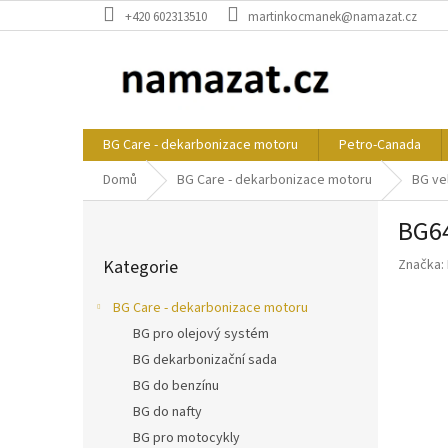
Přejít
+420 602313510
martinkocmanek@namazat.cz
na
obsah
BG Care - dekarbonizace motoru
Petro-Canada
Domů
BG Care - dekarbonizace motoru
BG ve
P
BG64
o
Přeskočit
s
Kategorie
Značka:
kategorie
t
r
BG Care - dekarbonizace motoru
a
BG pro olejový systém
n
BG dekarbonizační sada
n
í
BG do benzínu
p
BG do nafty
a
BG pro motocykly