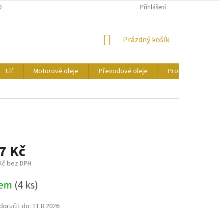
ONTAKTY
CERTIFIKÁTY
Přihlášení
NÁKUPNÍ
Prázdný košík
KOŠÍK
Elf
Motorové oleje
Převodové oleje
Provozní kapaliny
7 Kč
 Kč bez DPH
dem
(4 ks)
oručit do:
11.8.2026