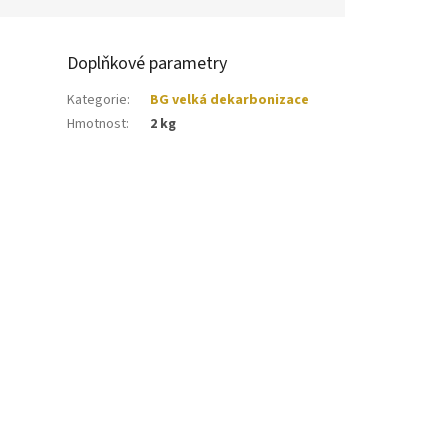
Doplňkové parametry
Kategorie
:
BG velká dekarbonizace
Hmotnost
:
2 kg