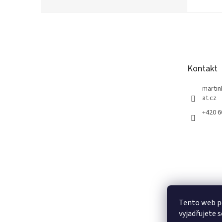
Z
á
p
a
t
Kontakt
í
marti
at.cz
+420 
Tento web p
vyjadřujete s