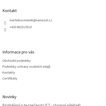
á
p
a
Kontakt
t
í
martinkocmanek
@
namazat.cz
+420 602313510
Informace pro vás
Obchodní podmínky
Podmínky ochrany osobních údajů
Kontakty
Certifikáty
Novinky
Prohlášení o bezpečnosti (CZ - strojový překlad)