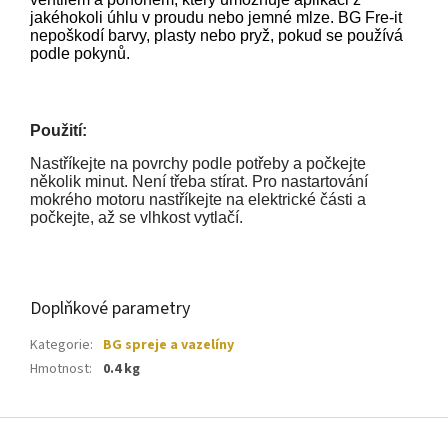
jakéhokoli úhlu v proudu nebo jemné mlze. BG Fre-it
nepoškodí barvy, plasty nebo pryž, pokud se používá
podle pokynů.
Použití:
Nastříkejte na povrchy podle potřeby a počkejte
několik minut. Není třeba stírat. Pro nastartování
mokrého motoru nastříkejte na elektrické části a
počkejte, až se vlhkost vytlačí.
Doplňkové parametry
Kategorie
:
BG spreje a vazelíny
Hmotnost
:
0.4 kg
Z