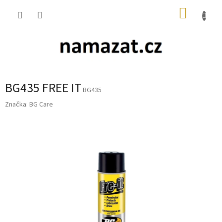
Přejít
NÁKUP
na
obsah
KOŠÍK
BG435 FREE IT
BG435
Značka:
BG Care