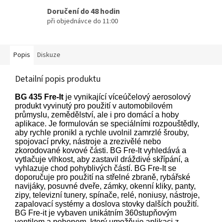
Doručení do 48 hodin
při objednávce do 11:00
Popis
Diskuze
Detailní popis produktu
BG 435 Fre-It
je vynikající víceúčelový aerosolový
produkt vyvinutý pro použití v automobilovém
průmyslu, zemědělství, ale i pro domácí a hoby
aplikace. Je formulován se speciálními rozpouštědly,
aby rychle pronikl a rychle uvolnil zamrzlé šrouby,
spojovací prvky, nástroje a zrezivělé nebo
zkorodované kovové části. BG Fre-It vyhledává a
vytlačuje vlhkost, aby zastavil dráždivé skřípání, a
vyhlazuje chod pohyblivých částí. BG Fre-It se
doporučuje pro použití na střelné zbraně, rybářské
navijáky, posuvné dveře, zámky, okenní kliky, panty,
zipy, televizní tunery, spínače, relé, noniusy, nástroje,
zapalovací systémy a doslova stovky dalších použití.
BG Fre-it je vybaven unikátním 360stupňovým
ventilem a pohonem, který umožňuje aplikaci z