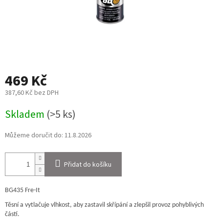
469 Kč
387,60 Kč bez DPH
Měrná
Skladem
(>5 ks)
cena:
Můžeme doručit do:
11.8.2026
Přidat do košíku
BG435 Fre-It
Těsní a vytlačuje vlhkost, aby zastavil skřípání a zlepšil provoz pohyblivých
částí.