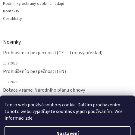
Podmínky ochrany osobních údajů
Kontakty
Certifikáty
Novinky
Prohlášení o bezpečnosti (CZ - strojový překlad)
13.2.2025
Prohlášení o bezpečnosti (EN)
13.2.2025
Dotace v rámci Národního plánu obnovy
24.6.2024
Tento web používá soubory cookie. Dalším procházením
tohoto webu vyjadřujete souhlas s jejich používáním.. Více
ARCHIV
informací
zde
.
Nastavení