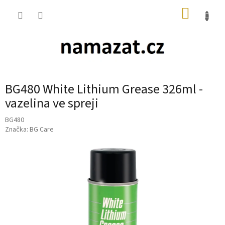
Přejít
NÁKUP
na
obsah
KOŠÍK
BG480 White Lithium Grease 326ml -
vazelina ve spreji
BG480
Značka:
BG Care