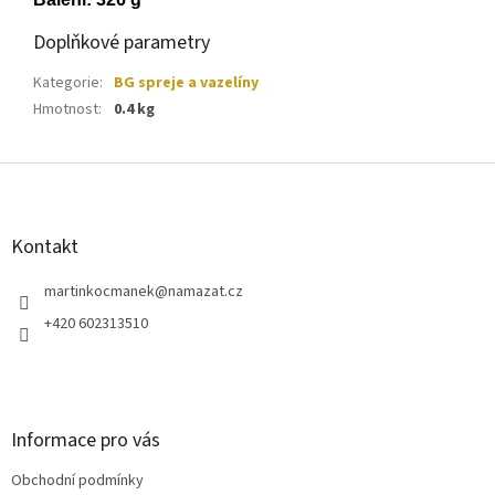
Doplňkové parametry
Kategorie
:
BG spreje a vazelíny
Hmotnost
:
0.4 kg
Z
á
p
a
Kontakt
t
í
martinkocmanek
@
namazat.cz
+420 602313510
Informace pro vás
Obchodní podmínky