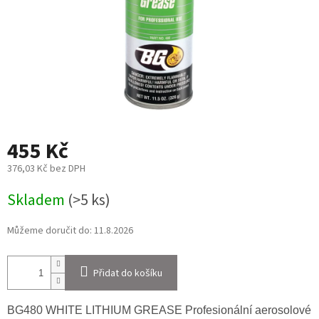
455 Kč
376,03 Kč bez DPH
Měrná
Skladem
(>5 ks)
cena:
Můžeme doručit do:
11.8.2026
Přidat do košíku
BG480 WHITE LITHIUM GREASE Profesionální aerosolové