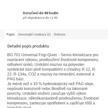
Doručení do 48 hodin
při objednávce do 11:00
Popis
Související soubory (1)
Diskuze
Detailní popis produktu
BG 701 Universal Frigi-Quiet
- Servis klimatizace pro
navrácení výkonu, prodloužení životnosti kompresoru,
odhalení úniků. Unikátní mazivo na polyester-
syntetické bázi plně kompatibilní s chladivy R-12, R-
22, R-134a, CO2 a mazivy na minerální, esterové a
PAG bázi.
Je méně než o 10 % hydroskopický než PAG oleje,
nepůsobí korozivně nebo škodlivě na lakované
povrchy. Unikátní složení zaručuje vyšší výkon
klimatizace, několikanásobně prodlouženou životnost
kompresoru, zamezuje opotřebení a zajišťuje tišší a
klidnější chod.