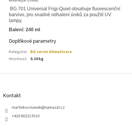
BG 701 Universal Frigi-Quiet obsahuje fluorescenční
barvivo, pro snadné odhalení úniků za použití UV
lampy.
Balení: 240 ml
Doplňkové parametry
Kategorie
:
BG servis klimatizace
Hmotnost
:
0.24 kg
Z
á
p
a
Kontakt
t
í
martinkocmanek
@
namazat.cz
+420 602313510