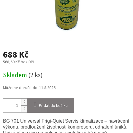
688 Kč
568,60 Kč bez DPH
Měrná
Skladem
(2 ks)
cena:
Můžeme doručit do:
11.8.2026
Přidat do košíku
BG 701 Universal Frigi-Quiet Servis klimatizace – navrácení
výkonu, prodloužení životnosti kompresoru, odhalení úniků.
Unikátní mazivo na polyester-syntetické bázi plně