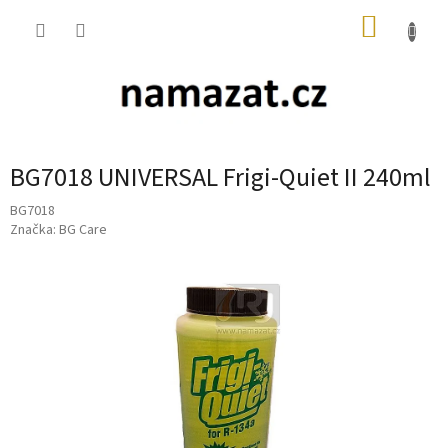
Přejít
NÁKUP
na
obsah
KOŠÍK
BG7018 UNIVERSAL Frigi-Quiet II 240ml
BG7018
Značka:
BG Care