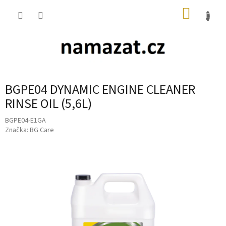
Přejít
NÁKUP
na
obsah
KOŠÍK
BGPE04 DYNAMIC ENGINE CLEANER
RINSE OIL (5,6L)
BGPE04-E1GA
Značka:
BG Care