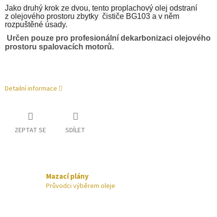
Jako druhý krok ze dvou, tento proplachový olej odstraní
z olejového prostoru zbytky
čističe BG103 a v něm
rozpuštěné úsady.
Určen pouze pro profesionální dekarbonizaci olejového
prostoru spalovacích motorů.
Detailní informace
ZEPTAT SE
SDÍLET
Mazací plány
Průvodci výběrem oleje