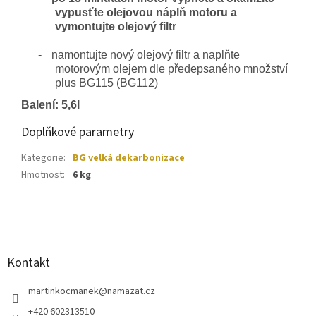
vypusťte olejovou náplň motoru a
vymontujte olejový filtr
-
namontujte nový olejový filtr a naplňte
motorovým olejem dle předepsaného množství
plus BG115 (BG112)
Balení: 5,6l
Doplňkové parametry
Kategorie
:
BG velká dekarbonizace
Hmotnost
:
6 kg
Z
á
p
a
Kontakt
t
í
martinkocmanek
@
namazat.cz
+420 602313510