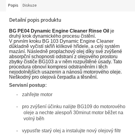
Popis
Diskuze
Detailní popis produktu
BG PE04 Dynamic Engine Cleaner Rinse Oil
je
druhý krok dynamického procesu čistění.
V prvním kroku BG 103 Dynamic Engine Cleaner
důkladně vyčistí skříň klilkové hřídele, a celý systém
mazání. Následně
proplachový olej díky své zvýšené
absorpční schopnosti odstraní z olejového prostoru
zbytky čističe BG103 a v něm rozpuštěné úsady. Tato
procedura obnoví kompresi odstraněním i těch
nejodolnějších usazenin a nánosů motorového oleje.
Neškodný pro olejová čerpadla a těsnění.
Servisní postup:
-
zahřejte motor
-
pro zvýšení účinku nalijte BG109 do motorového
oleje a nechte alespoň 30minut motor běžet na
volný běh
-
vypusťte starý olej a instalujte nový olejový filtr