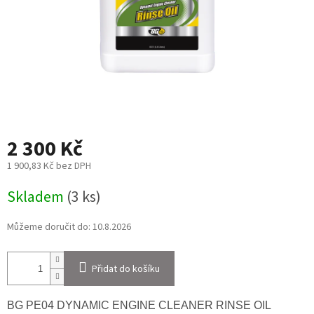
2 300 Kč
1 900,83 Kč bez DPH
Měrná
Skladem
(3 ks)
cena:
Můžeme doručit do:
10.8.2026
Přidat do košíku
BG PE04 DYNAMIC ENGINE CLEANER RINSE OIL