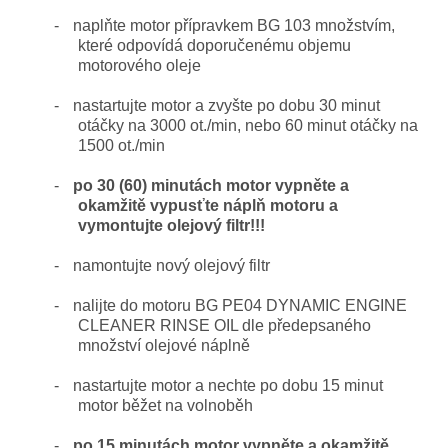
-
naplňte motor přípravkem BG 103 množstvím,
které odpovídá doporučenému objemu
motorového oleje
-
nastartujte motor a zvyšte po dobu 30 minut
otáčky na 3000 ot./min, nebo 60 minut otáčky na
1500 ot./min
-
po 30 (60) minutách motor vypněte a
okamžitě vypusťte náplň motoru a
vymontujte olejový filtr!!!
-
namontujte nový olejový filtr
-
nalijte do motoru BG PE04 DYNAMIC ENGINE
CLEANER RINSE OIL dle předepsaného
množství olejové náplně
-
nastartujte motor a nechte po dobu 15 minut
motor běžet na volnoběh
-
po 15 minutách motor vypněte a okamžitě