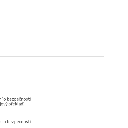
í o bezpečnosti
jový překlad)
í o bezpečnosti