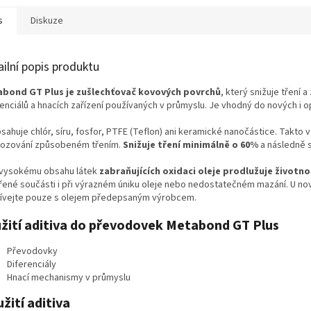
s
Diskuze
ailní popis produktu
bond GT Plus je zušlechťovač kovových povrchů
, který snižuje tření
renciálů a hnacích zařízení používaných v průmyslu. Je vhodný do nových i 
sahuje chlór, síru, fosfor, PTFE (Teflon) ani keramické nanočástice. Takto
ozování způsobeném třením.
Snižuje tření minimálně o 60%
a následně 
 vysokému obsahu látek
zabraňujících oxidaci oleje prodlužuje životno
řené součásti i při výrazném úniku oleje nebo nedostatečném mazání. U nový
ívejte pouze s olejem předepsaným výrobcem.
žití aditiva do převodovek Metabond GT Plus
Převodovky
Diferenciály
Hnací mechanismy v průmyslu
žití aditiva