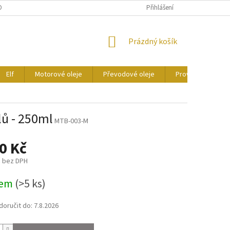
ONTAKTY
CERTIFIKÁTY
Přihlášení
NÁKUPNÍ
Prázdný košík
KOŠÍK
Elf
Motorové oleje
Převodové oleje
Provozní kapaliny
lů - 250ml
MTB-003-M
0 Kč
č bez DPH
dem
(>5 ks)
oručit do:
7.8.2026