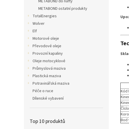
METABOND do nafty
METABOND ostatní produkty
TotalEnergies
Upo
Wolver
Elf
Motorové oleje
Tec
Převodové oleje
Provozní kapaliny
Skla
Oleje motocyklové
Průmyslová maziva
Plastická maziva
Potravinářská maziva
Péče o ruce
Kód 
Kine
Dílenské vybavení
Kine
Čísl
Koro
Bod 
Top 10 produktů