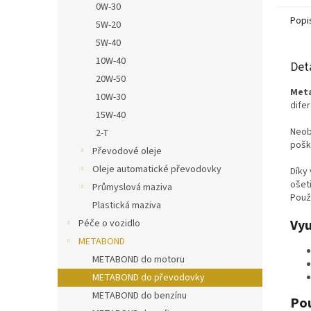
0W-30
Popi
5W-20
5W-40
10W-40
Det
20W-50
Meta
10W-30
dife
15W-40
Neob
2-T
pošk
Převodové oleje
Oleje automatické převodovky
Díky
ošet
Průmyslová maziva
Použ
Plastická maziva
Vyu
Péče o vozidlo
METABOND
METABOND do motoru
METABOND do převodovky
METABOND do benzínu
Pou