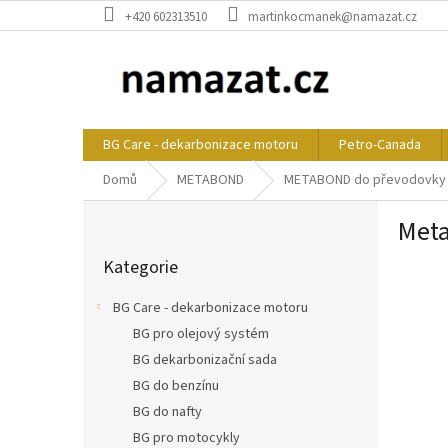
Přejít
+420 602313510
martinkocmanek@namazat.cz
na
obsah
BG Care - dekarbonizace motoru
Petro-Canada
Domů
METABOND
METABOND do převodovky
P
Meta
o
Přeskočit
s
Kategorie
kategorie
t
r
BG Care - dekarbonizace motoru
a
BG pro olejový systém
n
BG dekarbonizační sada
n
í
BG do benzínu
p
BG do nafty
a
BG pro motocykly