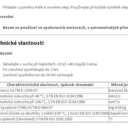
Přidejte v poměru 4-6% k novému oleji. Používejte při každé výměně olej
zornění
Nesmí se používat ve spalovacích motorech, v automatických pře
hnické vlastnosti
dování
Skladujte v suchu při teplotách -10 až +40 stupňů Celsia.
Po otevření spotřebujte do 2 let.
Zavřené spotřebovat do 5ti let od koupě.
Charakteristická vlastnost, způsob zkoumání
Měrná j
barvy ASTM-D 1500-07
barevná š
matická viskozita při 40 °C, STN EN ISO 3104:1996
mm2/s
2
matická viskozita při 100 °C, STN EN ISO 3104:1996
mm
/s
o kyselosti (TAN) ASTM D 664-07
mg KOH/g
zivní účinek na destičky z mědi (100 °C, 1 hod.) EN ISO 2160:2000
stupeň ko
vzplanutí (Cleveland) STN EN ISO 2592:2002
°C