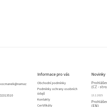
Informace pro vás
Novinky
Prohlášen
Obchodní podmínky
nkocmanek
@
namaz
(CZ - stro
Podmínky ochrany osobních
údajů
602313510
13.2.2025
Kontakty
Prohlášen
Certifikáty
(EN)