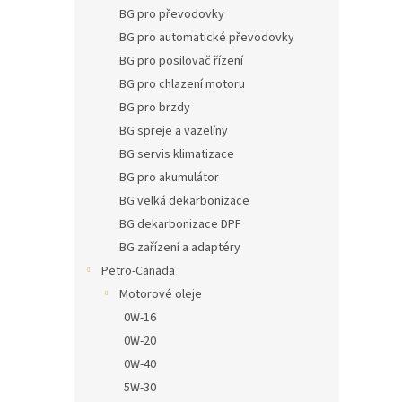
n
BG pro převodovky
e
BG pro automatické převodovky
l
BG pro posilovač řízení
BG pro chlazení motoru
BG pro brzdy
BG spreje a vazelíny
BG servis klimatizace
BG pro akumulátor
BG velká dekarbonizace
BG dekarbonizace DPF
BG zařízení a adaptéry
Petro-Canada
Motorové oleje
0W-16
0W-20
0W-40
5W-30