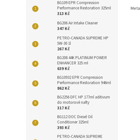
BG109 EPR Compression
Performance Restoration 325ml
Meta
313 Kč
BG206 Air Intake Cleaner
347 Kč
PETRO-CANADA SUPREME HP
5W-30 1l
267 Kč
BG208 44K PLATINUM POWER
ENHANCER 325 ml
639 Kč
BG10932 EPR Compression
Performance Restoration 946ml
862 Kč
BG2256 DFC HP 177ml aditivum
do motorové nafty
317 Kč
BG112 DOC Diesel Oil
Conditioner 325ml
393 Kč
PETRO-CANADA SUPREME