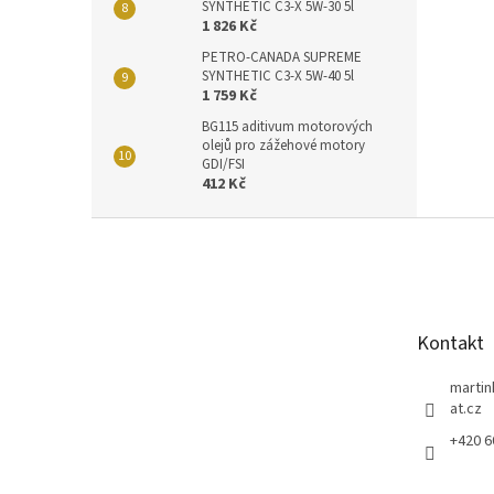
SYNTHETIC C3-X 5W-30 5l
1 826 Kč
PETRO-CANADA SUPREME
SYNTHETIC C3-X 5W-40 5l
1 759 Kč
BG115 aditivum motorových
olejů pro zážehové motory
GDI/FSI
412 Kč
Z
á
p
a
t
Kontakt
í
marti
at.cz
+420 