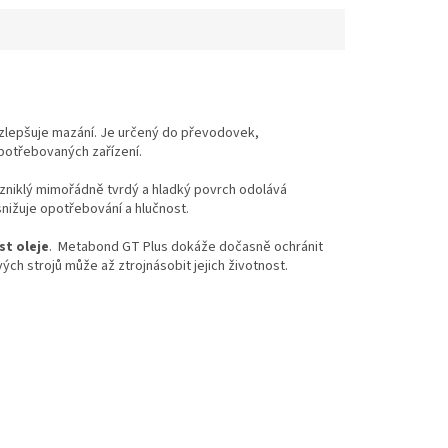
 a zlepšuje mazání. Je určený do převodovek,
opotřebovaných zařízení.
 vzniklý mimořádně tvrdý a hladký povrch odolává
snižuje opotřebování a hlučnost.
st oleje
. Metabond GT Plus dokáže dočasně ochránit
ch strojů může až ztrojnásobit jejich životnost.