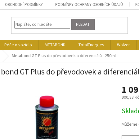
OBCHODNÍ PODMÍNKY
PODMÍNKY OCHRANY OSOBNÍCH ÚDAJŮ
K
HLEDAT
Péče o vozidlo
METABOND
TotalEnergies
Wolver
Metabond GT Plus do převodovek a diferenciálů - 250ml
bond GT Plus do převodovek a diferenciá
1 09
900,83 K
Měrná
Skla
cena:
Můžeme d