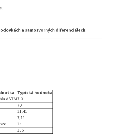
e.
vodovkách a samosvorných diferenciálech.
ednotka
Typická hodnota
kála ASTM
7,0
70
11,41
7,11
roze
1a
156