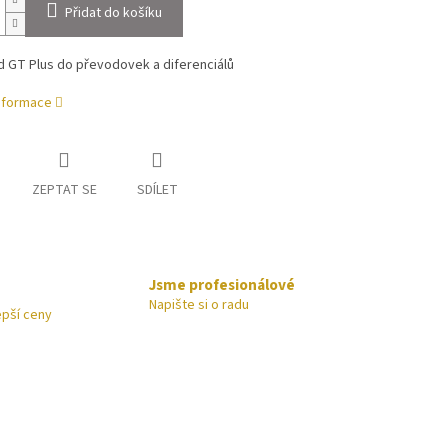
Přidat do košíku
 GT Plus do převodovek a diferenciálů
informace
ZEPTAT SE
SDÍLET
Jsme profesionálové
Napište si o radu
epší ceny