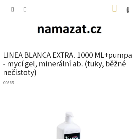
Přejít
NÁKUP
na
obsah
KOŠÍK
LINEA BLANCA EXTRA. 1000 ML+pumpa
- mycí gel, minerální ab. (tuky, běžné
nečistoty)
00585