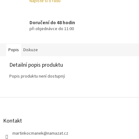
Napište si o radu
Doručení do 48 hodin
při objednávce do 11:00
Popis
Diskuze
Detailní popis produktu
Popis produktu není dostupný
Z
á
p
a
Kontakt
t
í
martinkocmanek
@
namazat.cz