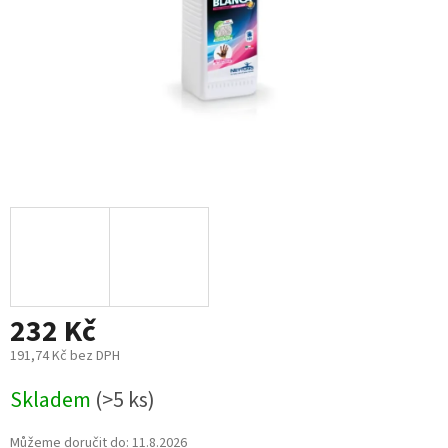
232 Kč
191,74 Kč bez DPH
Měrná
Skladem
(>5 ks)
cena:
Můžeme doručit do:
11.8.2026