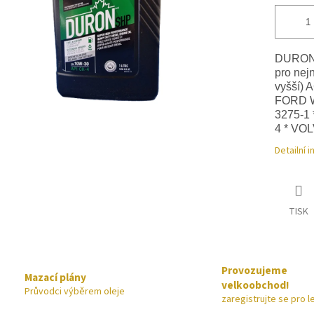
DURON S
pro nej
vyšší) 
FORD W
3275-1
4 * VO
Detailní 
TISK
Provozujeme
Mazací plány
velkoobchod!
Průvodci výběrem oleje
zaregistrujte se pro l