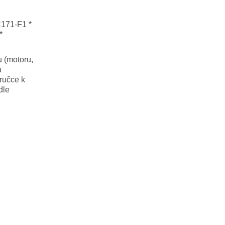
171-F1 *
*
u (motoru,
a
ručce k
dle