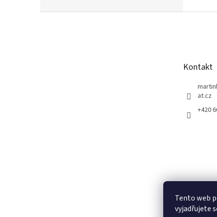
Z
á
p
a
t
Kontakt
í
marti
at.cz
+420 
Tento web p
vyjadřujete s