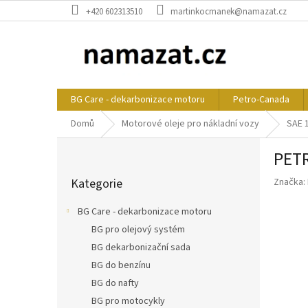
Přejít
+420 602313510
martinkocmanek@namazat.cz
na
obsah
BG Care - dekarbonizace motoru
Petro-Canada
Domů
Motorové oleje pro nákladní vozy
SAE 
P
PET
o
Přeskočit
s
Kategorie
Značka:
kategorie
t
r
BG Care - dekarbonizace motoru
a
BG pro olejový systém
n
BG dekarbonizační sada
n
í
BG do benzínu
p
BG do nafty
a
BG pro motocykly