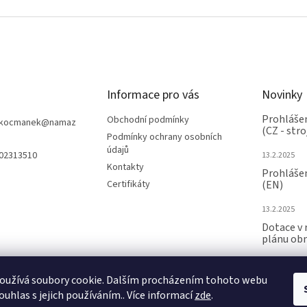
Informace pro vás
Novinky
Prohlášen
Obchodní podmínky
nkocmanek
@
namaz
(CZ - stro
Podmínky ochrany osobních
údajů
602313510
13.2.2025
Kontakty
Prohlášen
Certifikáty
(EN)
13.2.2025
Dotace v 
plánu ob
24.6.2024
oužívá soubory cookie. Dalším procházením tohoto webu
ARCHIV
ouhlas s jejich používáním.. Více informací
zde
.