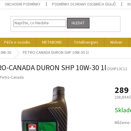
OBCHODNÍ PODMÍNKY
PODMÍNKY OCHRANY OSOBNÍCH ÚDAJŮ
K
HLEDAT
Péče o vozidlo
METABOND
TotalEnergies
Wolver
10W-30
PETRO-CANADA DURON SHP 10W-30 1l
RO-CANADA DURON SHP 10W-30 1l
DSHP13C12
Petro-Canada
289
238,84 K
Měrná
Skla
cena:
Můžeme d