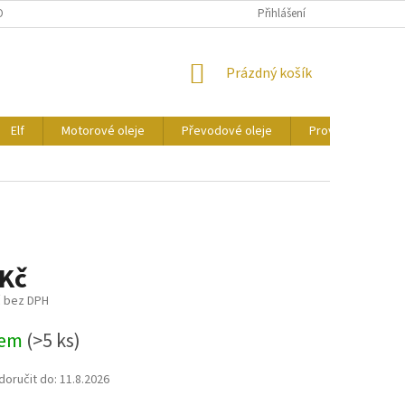
ONTAKTY
CERTIFIKÁTY
Přihlášení
NÁKUPNÍ
Prázdný košík
KOŠÍK
Elf
Motorové oleje
Převodové oleje
Provozní kapaliny
 Kč
č bez DPH
dem
(>5 ks)
oručit do:
11.8.2026