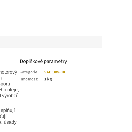
Doplňkové parametry
Kategorie
:
SAE 10W-30
motorový
h
Hmotnost
:
1 kg
sporu
ho oleje,
M výrobců
splňují
ťují
a, úsady