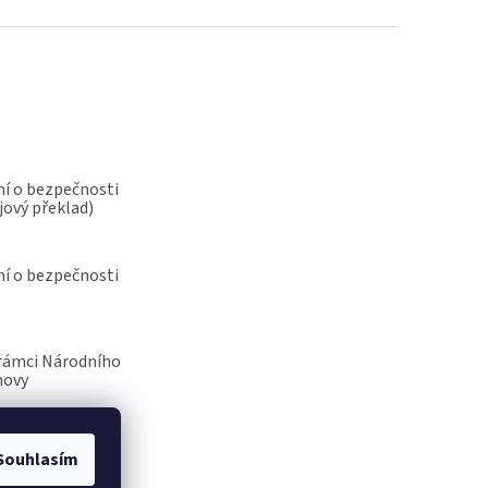
í o bezpečnosti
jový překlad)
í o bezpečnosti
rámci Národního
novy
Souhlasím