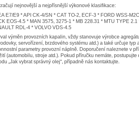
račují nejnovější a nejpřísnější výkonové klasifikace:
A E7/E9 * API CK-4/SN * CAT TO-2, ECF-3 * FORD WSS-M2C
K EOS-4.5 * MAN 3575, 3275-1 * MB 228.31 * MTU TYPE 2.1 
AULT RDL-4 * VOLVO VDS-4.5
rval výměn provozních kapalin, vždy stanovuje výrobce agregát
odovky, servořízení, brzdového systému atd.) a také určuje typ 
nnostní parametry provozní náplně. Doporučení naleznete v pří
ití (automobilu, stroje atd.). Pokud příručku nemáte, postupujte 
du „Jak vybrat správný olej“, případně nás kontaktujte.