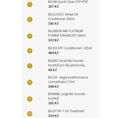
BG106 Quick Clean ATF+PSF
257 Kč
BG112 DOC Diesel Oil
Conditioner 325ml
393 Kč
BG208100 44K PLATINUM
POWER ENHANCER 100ml
332 Kč
BG310 ATF Conditioner+ 325ml
464 Kč
BG6007 Small BG Funnels -
trychtýř pro BG plechovky
69 Kč
BG116 - engine performance
concentrate 177ml
398 Kč
BG6008L Large BG Funnels -
trychtýř
101 Kč
BG107 RF-7 Oil Treatment
330 Kč