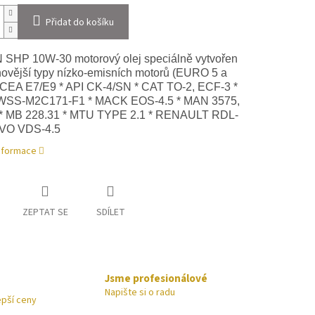
Přidat do košíku
HP 10W-30 motorový olej speciálně vytvořen
novější typy nízko-emisních motorů (EURO 5 a
ACEA E7/E9 * API CK-4/SN * CAT TO-2, ECF-3 *
SS-M2C171-F1 * MACK EOS-4.5 * MAN 3575,
 * MB 228.31 * MTU TYPE 2.1 * RENAULT RDL-
LVO VDS-4.5
informace
ZEPTAT SE
SDÍLET
Jsme profesionálové
Napište si o radu
epší ceny