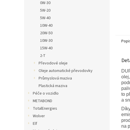
0W-30
5W-20
5W-40
10W-40
20W-50
10W-30
Popi
15W-40
2-T
Det
Převodové oleje
Oleje automatické převodovky
DUR
olej
Průmyslová maziva
podm
Plastická maziva
pali
Péče o vozidlo
to p
a sn
METABOND
TotalEnergies
Díky
emis
Wolver
prod
Elf
na p