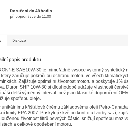
Doručení do 48 hodin
při objednávce do 11:00
s
Diskuze
ailní popis produktu
ON*-E SAE10W-30 je mimořádně vysoce výkonný syntetický 
, který zaručuje pokročilou ochranu motoru ve všech klimatickýc
ínkách. Zajišťuje optimální životnost motoru a poskytuje 1% ú
va. Duron SHP 10W-30 si dlouhodobě udržuje vlastnosti čerstvé
řináší delší výměnný interval, než jsou klasické doporučení OE
ižuje spotřebu oleje.
 unikátnímu křišťálově čirému základovému oleji Petro-Canada 
ní limity EPA 2007. Poskytují skvělou kontrolu tvorby sazí, zajiš
louženou životnost filtrů pevných částic, snižují spotřebu maziv
ístech a celkové opotřebení motoru.