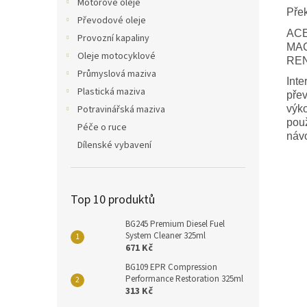
Motorové oleje
Přek
Převodové oleje
ACE
Provozní kapaliny
MAC
Oleje motocyklové
REN
Průmyslová maziva
Inte
Plastická maziva
přev
Potravinářská maziva
výko
použ
Péče o ruce
návo
Dílenské vybavení
Top 10 produktů
BG245 Premium Diesel Fuel
System Cleaner 325ml
671 Kč
BG109 EPR Compression
Performance Restoration 325ml
313 Kč