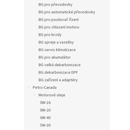
n
BG pro převodovky
e
BG pro automatické převodovky
l
BG pro posilovač řízení
BG pro chlazení motoru
BG pro brzdy
BG spreje a vazelíny
BG servis klimatizace
BG pro akumulátor
BG velká dekarbonizace
BG dekarbonizace DPF
BG zařízení a adaptéry
Petro-Canada
Motorové oleje
0W-16
0W-20
0W-40
5W-30