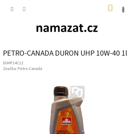
Přejít
NÁKUP
na
obsah
KOŠÍK
PETRO-CANADA DURON UHP 10W-40 1l
DUHP14C12
Značka:
Petro-Canada