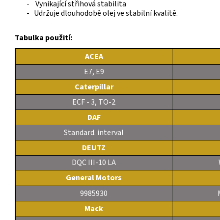
-
Vynikající střihová stabilita
- Udržuje dlouhodobě olej ve stabilní kvalitě.
Tabulka použití:
ACEA
E7, E9
Caterpillar
ECF - 3, TO-2
DAF
Standard. interval
DEUTZ
DQC III-10 LA
General Motors
9985930
Mack