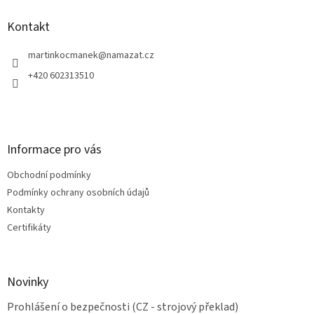
p
a
Kontakt
t
í
martinkocmanek
@
namazat.cz
+420 602313510
Informace pro vás
Obchodní podmínky
Podmínky ochrany osobních údajů
Kontakty
Certifikáty
Novinky
Prohlášení o bezpečnosti (CZ - strojový překlad)