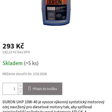
293 Kč
242,15 Kč bez DPH
Měrná
Skladem
(>5 ks)
cena:
Můžeme doručit do:
10.8.2026
Přidat do košíku
DURON UHP 10W-40 je vysoce výkonný syntetický motorový
olej navržený pro dieselové motory tak, aby splňoval