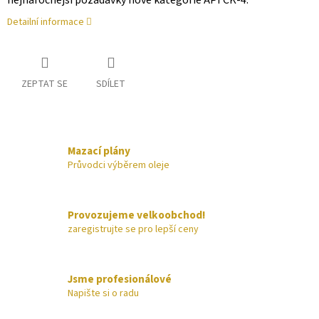
nejnáročnější požadavky nové kategorie API CK-4.
Detailní informace
ZEPTAT SE
SDÍLET
Mazací plány
Průvodci výběrem oleje
Provozujeme velkoobchod!
zaregistrujte se pro lepší ceny
Jsme profesionálové
Napište si o radu