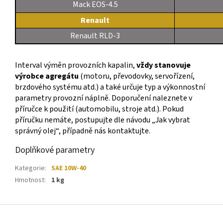
Mack EOS-4.5
Renault
Renault RLD-3
Interval výměn provozních kapalin,
vždy stanovuje
výrobce agregátu
(motoru, převodovky, servořízení,
brzdového systému atd.) a také určuje typ a výkonnostní
parametry provozní náplně. Doporučení naleznete v
příručce k použití (automobilu, stroje atd.). Pokud
příručku nemáte, postupujte dle návodu „Jak vybrat
správný olej“, případně nás kontaktujte.
Doplňkové parametry
Kategorie
:
SAE 10W-40
Hmotnost
:
1 kg
Z
á