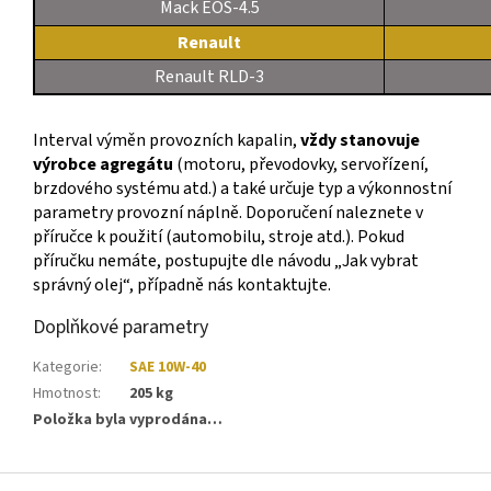
Mack EOS-4.5
Renault
Renault RLD-3
Interval výměn provozních kapalin,
vždy stanovuje
výrobce agregátu
(motoru, převodovky, servořízení,
brzdového systému atd.) a také určuje typ a výkonnostní
parametry provozní náplně. Doporučení naleznete v
příručce k použití (automobilu, stroje atd.). Pokud
příručku nemáte, postupujte dle návodu „Jak vybrat
správný olej“, případně nás kontaktujte.
Doplňkové parametry
Kategorie
:
SAE 10W-40
Hmotnost
:
205 kg
Položka byla vyprodána…
Z