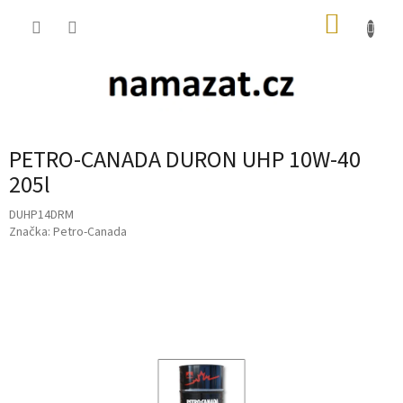
Přejít
NÁKUP
na
obsah
KOŠÍK
PETRO-CANADA DURON UHP 10W-40
205l
DUHP14DRM
Značka:
Petro-Canada