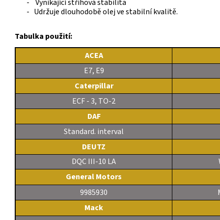
-
Vynikající střihová stabilita
- Udržuje dlouhodobě olej ve stabilní kvalitě.
Tabulka použití:
ACEA
E7, E9
Caterpillar
ECF - 3, TO-2
DAF
Standard. interval
DEUTZ
DQC III-10 LA
General Motors
9985930
Mack