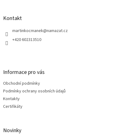
á
p
a
Kontakt
t
í
martinkocmanek
@
namazat.cz
+420 602313510
Informace pro vás
Obchodní podmínky
Podmínky ochrany osobních údajů
Kontakty
Certifikáty
Novinky