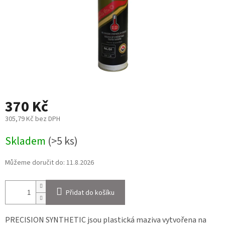
370 Kč
305,79 Kč bez DPH
Měrná
Skladem
(>5 ks)
cena:
Můžeme doručit do:
11.8.2026
Přidat do košíku
PRECISION SYNTHETIC jsou plastická maziva vytvořena na