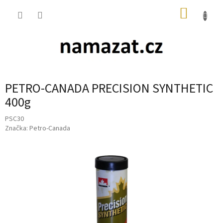
Přejít
NÁKUP
na
obsah
KOŠÍK
PETRO-CANADA PRECISION SYNTHETIC
400g
PSC30
Značka:
Petro-Canada