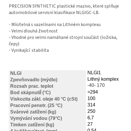
PRECISION SYNTHETIC plastické mazivo, které splňuje
automobilové servisní klasifikace NLGIGC-LB.
- Mísitelná s vazelínami na Lithném komplexu
- Velmi dlouhá životnost
- Vhodné pro velmi namáhané strojní součást (ložiska,
čepy)
- Vynikající stabilita
NLGI1
NLGI
Lithný komplex
Zpevňovadlo (mýdlo)
-40- 170
Rozsah prac. teplot
>294
Bod skápnutíÍ (°C)
100
Viskozita zákl. oleje 40 °C (cSt)
314
Pracovní penetr. (25 °C)
250
Svárové zatížení (kg)
6,7
Vymývání vodou (79°C)
27
Timken zatížení (kg)
0,54