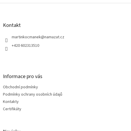
Z
á
p
a
Kontakt
t
í
martinkocmanek
@
namazat.cz
+420 602313510
Informace pro vás
Obchodní podmínky
Podmínky ochrany osobních údajů
Kontakty
Certifikáty