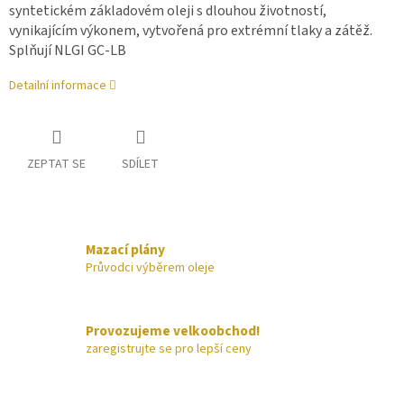
syntetickém základovém oleji s dlouhou životností,
vynikajícím výkonem, vytvořená pro extrémní tlaky a zátěž.
Splňují NLGI GC-LB
Detailní informace
ZEPTAT SE
SDÍLET
Mazací plány
Průvodci výběrem oleje
Provozujeme velkoobchod!
zaregistrujte se pro lepší ceny