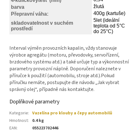
4-kuličkovýtest (mm)
žlutá
barva
400g (kartuše)
Přepravní váha:
5let (ideální
skladovatelnost v suchém
teplota od 5°C
prostředí
do 25°C)
Interval výměn provozních kapalin, vždy stanovuje
výrobce agregátu (motoru, převodovky, servořízení,
brzdového systému atd.) a také určuje typ a výkonnostní
parametry provozní náplně. Doporučení naleznete v
příručce k použití (automobilu, stroje atd.).Pokud
příručku nemáte, postupujte dle návodu „Jak vybrat
správný olej“, případně nás kontaktujte.
Doplňkové parametry
Kategorie
:
Vazelína pro klouby a čepy automobilů
Hmotnost
:
0.4 kg
EAN
:
055223702446