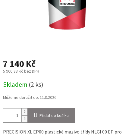
7 140 Kč
5 900,83 Kč bez DPH
Měrná
Skladem
(2 ks)
cena:
Můžeme doručit do:
11.8.2026
Přidat do košíku
PRECISION XL EP00 plastické mazivo třídy NLGI 00 EP pro