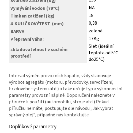
250
Svárové zatížení (kg)
NA
Vymývání vodou (79°C)
18
Timken zatížení (kg)
0,38
4-KULIČKOVÝTEST (mm)
zelená
BARVA
17Kg
Přepravní váha:
5let (ideální
skladovatelnost v suchém
teplota od 5°C
prostředí
do25°C)
Interval výměn provozních kapalin, vždy stanovuje
výrobce agregátu (motoru, převodovky, servořízení,
brzdového systému atd.) a také určuje typ a výkonnostní
parametry provozní náplně. Doporučení naleznete v
příručce k použití (automobilu, stroje atd.).Pokud
příručku nemáte, postupujte dle návodu „Jak vybrat
správný olej“, případně nás kontaktujte.
Doplňkové parametry