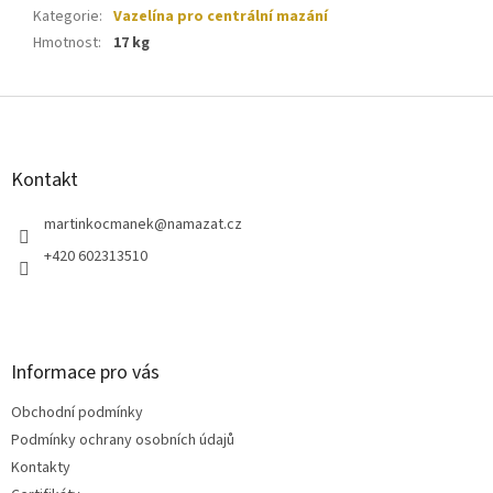
Kategorie
:
Vazelína pro centrální mazání
Hmotnost
:
17 kg
Z
á
p
a
Kontakt
t
í
martinkocmanek
@
namazat.cz
+420 602313510
Informace pro vás
Obchodní podmínky
Podmínky ochrany osobních údajů
Kontakty