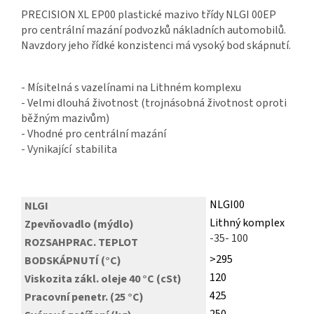
PRECISION XL EP00 plastické mazivo třídy NLGI 00EP
pro centrální mazání podvozků nákladních automobilů.
Navzdory jeho řídké konzistenci má vysoký bod skápnutí.
- Mísitelná s vazelínami na Lithném komplexu
- Velmi dlouhá životnost (trojnásobná životnost oproti
běžným mazivům)
- Vhodné pro centrální mazání
- Vynikající stabilita
NLGI00
NLGI
Lithný komplex
Zpevňovadlo (mýdlo)
-35- 100
ROZSAHPRAC. TEPLOT
>295
BODSKÁPNUTÍ (°C)
120
Viskozita zákl. oleje 40 °C (cSt)
425
Pracovní penetr. (25 °C)