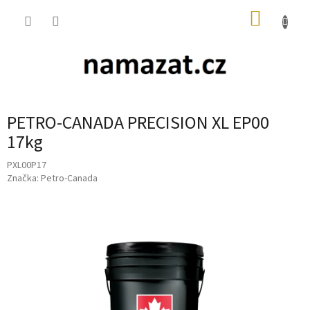
Přejít
NÁKUP
na
obsah
KOŠÍK
PETRO-CANADA PRECISION XL EP00
17kg
PXL00P17
Značka:
Petro-Canada