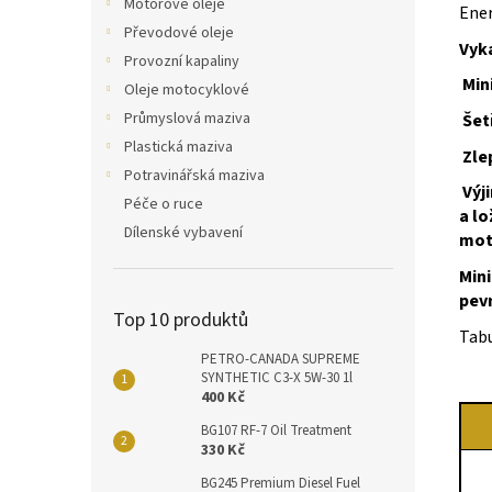
Motorové oleje
Ener
Převodové oleje
Vyka
Provozní kapaliny
Min
Oleje motocyklové
Průmyslová maziva
Šet
Plastická maziva
Zle
Potravinářská maziva
Výj
Péče o ruce
a lo
Dílenské vybavení
mot
Mini
pevn
Top 10 produktů
Tabu
PETRO-CANADA SUPREME
SYNTHETIC C3-X 5W-30 1l
400 Kč
BG107 RF-7 Oil Treatment
330 Kč
BG245 Premium Diesel Fuel