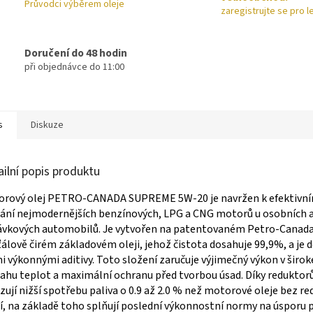
Průvodci výběrem oleje
zaregistrujte se pro l
Doručení do 48 hodin
při objednávce do 11:00
s
Diskuze
ailní popis produktu
orový olej PETRO-CANADA SUPREME 5W-20 je navržen k efektivn
ní nejmodernějších benzínových, LPG a CNG motorů u osobních a
ávkových automobilů. Je vytvořen na patentovaném Petro-Canad
ťálově čirém základovém oleji, jehož čistota dosahuje 99,9%, a je
i výkonnými aditivy. Toto složení zaručuje výjimečný výkon v širo
ahu teplot a maximální ochranu před tvorbou úsad. Díky reduktor
zují nižší spotřebu paliva o 0.9 až 2.0 % než motorové oleje bez r
í, na základě toho splňují poslední výkonnostní normy na úsporu p