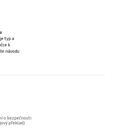
u
je typ a
čce k
dle návodu
í o bezpečnosti
jový překlad)