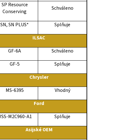
SP Resource
Schváleno
Conserving
SN, SN PLUS*
Splňuje
ILSAC
GF-6A
Schváleno
GF-5
Splňuje
Chrysler
MS-6395
Vhodný
Ford
SS-M2C960-A1
Splňuje
Asijské OEM