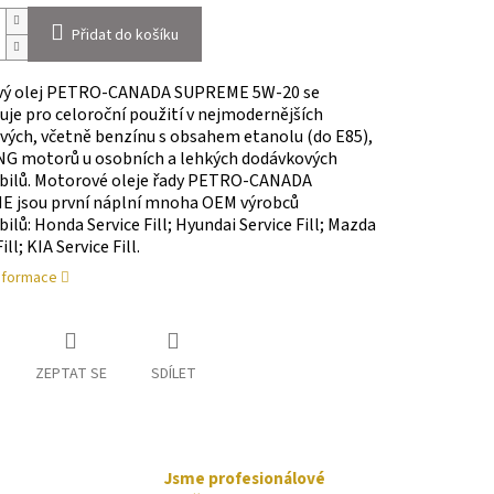
Přidat do košíku
vý olej PETRO-CANADA SUPREME 5W-20
se
je pro celoroční použití v
nejmodernějších
vých, včetně benzínu s obsahem etanolu (do E85),
NG motorů u osobních a lehkých dodávkových
bilů
.
Motorové oleje řady PETRO-CANADA
 jsou první náplní mnoha OEM výrobců
lů: Honda Service Fill; Hyundai Service Fill; Mazda
ill; KIA Service Fill.
informace
ZEPTAT SE
SDÍLET
Jsme profesionálové