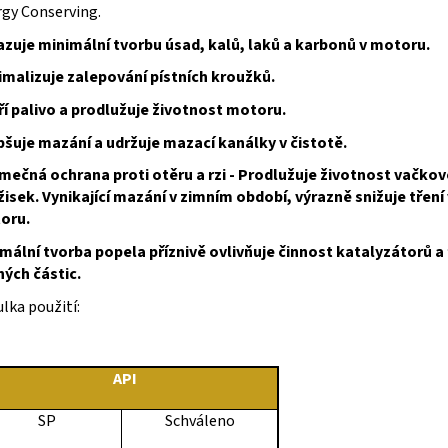
gy Conserving.
zuje minimální tvorbu úsad, kalů, laků a karbonů v motoru.
imalizuje zalepování pístních kroužků.
ří palivo a prodlužuje životnost motoru.
pšuje mazání a udržuje mazací kanálky v čistotě.
imečná ochrana proti otěru a rzi - Prodlužuje životnost vačkov
žisek. Vynikající mazání v zimním období, výrazně snižuje tření 
oru.
mální tvorba popela příznivě ovlivňuje činnost katalyzátorů a 
ých částic.
lka použití:
API
SP
Schváleno