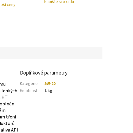
Napište si o radu
epší ceny
Doplňkové parametry
Kategorie
:
5W-20
ímu
 lehkých
Hmotnost
:
1 kg
a HT
 doplněn
kém
ům tření
eduktorů
aliva API