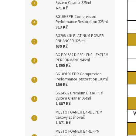
System Cleaner 325ml
671 Kč
BG109 EPR Compression
Performance Restoration 325ml
313 Kč
BG208 44K PLATINUM POWER
ENHANCER 325 ml
639 Kč
BG PD1532 DIESEL FUEL SYSTEM
PERFORMANC 946ml
1 865 Kč
BG109100 EPR Compression
Performance Restoration 100ml
156 Kč
BG24532 Premium Diesel Fuel
System Cleaner 964ml
1 687 Kč
MESTO FOAMER E4 4L EPDM
W
tlakový zpěňovač
1 871 Kč
MESTO FOAMER E4 4L FPM