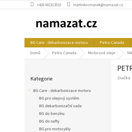
Přejít
+420 602313510
martinkocmanek@namazat.cz
na
obsah
BG Care - dekarbonizace motoru
Petro-Canada
Domů
Petro-Canada
Motorové oleje
5W
P
PET
o
Přeskočit
s
Kategorie
Značka:
kategorie
t
r
BG Care - dekarbonizace motoru
a
BG pro olejový systém
n
BG dekarbonizační sada
n
í
BG do benzínu
p
BG do nafty
a
BG pro motocykly