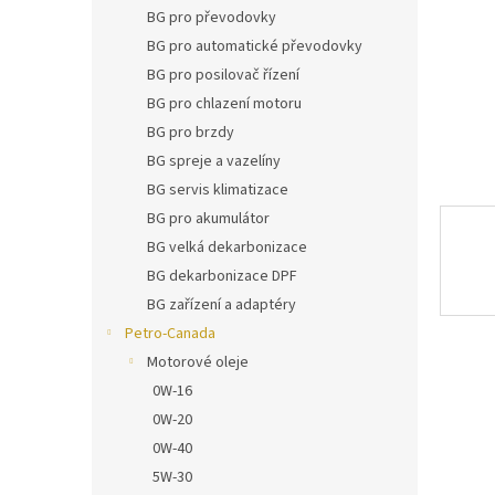
n
BG pro převodovky
e
BG pro automatické převodovky
l
BG pro posilovač řízení
BG pro chlazení motoru
BG pro brzdy
BG spreje a vazelíny
BG servis klimatizace
BG pro akumulátor
BG velká dekarbonizace
BG dekarbonizace DPF
BG zařízení a adaptéry
Petro-Canada
Motorové oleje
0W-16
0W-20
0W-40
5W-30