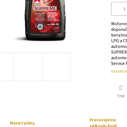
Motoro
doporuču
benzíno
LPG a C
automo
SUPREME
automobi
Service F
Detailní 
TISK
Provozujeme
Mazací plány
velkoobchod!