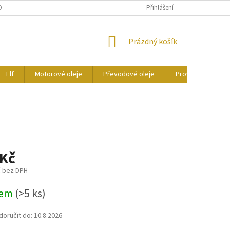
ONTAKTY
CERTIFIKÁTY
Přihlášení
NÁKUPNÍ
Prázdný košík
KOŠÍK
Elf
Motorové oleje
Převodové oleje
Provozní kapaliny
 Kč
č bez DPH
dem
(>5 ks)
oručit do:
10.8.2026