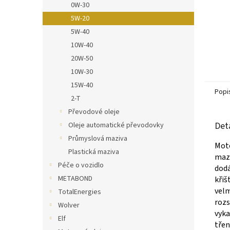
0W-30
5W-20
5W-40
10W-40
20W-50
10W-30
15W-40
Popi
2-T
Převodové oleje
Det
Oleje automatické převodovky
Průmyslová maziva
Mot
Plastická maziva
mazá
Péče o vozidlo
dod
METABOND
křiš
velm
TotalEnergies
rozs
Wolver
vyka
Elf
třen