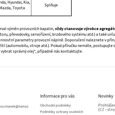
da, Hyundai, Kia,
Splňuje
Mazda, Toyota
rval výměn provozních kapalin,
vždy stanovuje výrobce agregát
oru, převodovky, servořízení, brzdového systému atd.) a také urču
nnostní parametry provozní náplně. Doporučení naleznete v příru
ití (automobilu, stroje atd.). Pokud příručku nemáte, postupujte 
 vybrat správný olej“, případně nás kontaktujte.
Informace pro vás
Novinky
Prohlášen
Obchodní podmínky
nkocmanek
@
namaz
(CZ - stro
Podmínky ochrany osobních