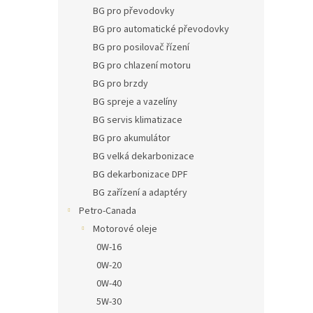
n
BG pro převodovky
e
BG pro automatické převodovky
l
BG pro posilovač řízení
BG pro chlazení motoru
BG pro brzdy
BG spreje a vazelíny
BG servis klimatizace
BG pro akumulátor
BG velká dekarbonizace
BG dekarbonizace DPF
BG zařízení a adaptéry
Petro-Canada
Motorové oleje
0W-16
0W-20
0W-40
5W-30