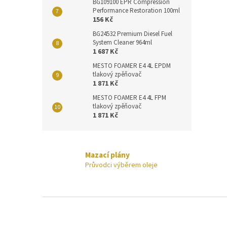
BG109100 EPR Compression
Performance Restoration 100ml
156 Kč
BG24532 Premium Diesel Fuel
System Cleaner 964ml
1 687 Kč
MESTO FOAMER E4 4L EPDM
tlakový zpěňovač
1 871 Kč
MESTO FOAMER E4 4L FPM
tlakový zpěňovač
1 871 Kč
Mazací plány
Průvodci výběrem oleje
Z
á
p