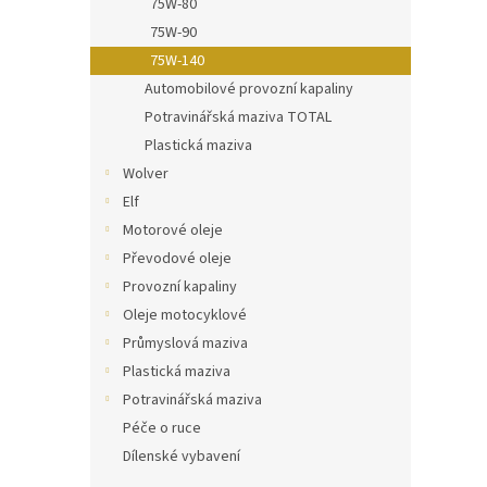
75W-80
75W-90
75W-140
Automobilové provozní kapaliny
Potravinářská maziva TOTAL
Plastická maziva
Wolver
Elf
Motorové oleje
Převodové oleje
Provozní kapaliny
Oleje motocyklové
Průmyslová maziva
Plastická maziva
Potravinářská maziva
Péče o ruce
Dílenské vybavení