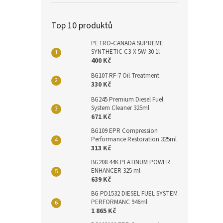
Top 10 produktů
PETRO-CANADA SUPREME
SYNTHETIC C3-X 5W-30 1l
400 Kč
BG107 RF-7 Oil Treatment
330 Kč
BG245 Premium Diesel Fuel
System Cleaner 325ml
671 Kč
BG109 EPR Compression
Performance Restoration 325ml
313 Kč
BG208 44K PLATINUM POWER
ENHANCER 325 ml
639 Kč
BG PD1532 DIESEL FUEL SYSTEM
PERFORMANC 946ml
1 865 Kč