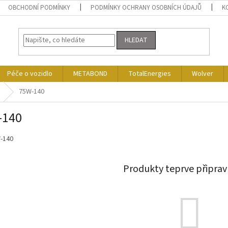
OBCHODNÍ PODMÍNKY
PODMÍNKY OCHRANY OSOBNÍCH ÚDAJŮ
K
HLEDAT
Péče o vozidlo
METABOND
TotalEnergies
Wolver
75W-140
-140
-140
Produkty teprve připrav