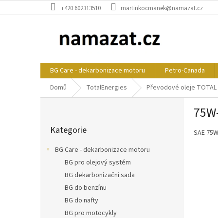
Přejít
+420 602313510
martinkocmanek@namazat.cz
na
obsah
BG Care - dekarbonizace motoru
Petro-Canada
Domů
TotalEnergies
Převodové oleje TOTAL
P
75W
o
Přeskočit
s
Kategorie
kategorie
SAE 75W
t
r
BG Care - dekarbonizace motoru
a
BG pro olejový systém
n
BG dekarbonizační sada
n
í
BG do benzínu
p
BG do nafty
a
BG pro motocykly